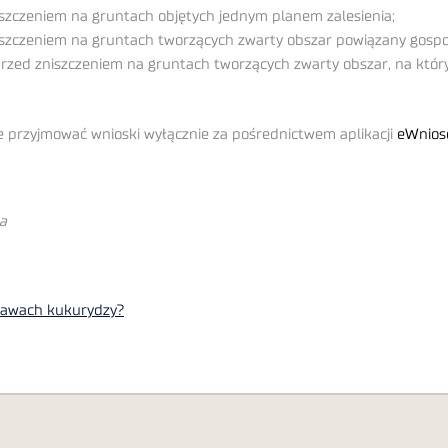
iszczeniem na gruntach objętych jednym planem zalesienia;
niszczeniem na gruntach tworzących zwarty obszar powiązany gospo
przed zniszczeniem na gruntach tworzących zwarty obszar, na który
ie przyjmować wnioski wyłącznie za pośrednictwem aplikacji
eWnios
wa
prawach kukurydzy?