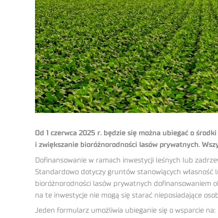
Od 1 czerwca 2025 r. będzie się można ubiegać o środk
i zwiększanie bioróżnorodności lasów prywatnych. Wszy
Dofinansowanie w ramach inwestycji leśnych lub zadrz
Standardowo dotyczy gruntów stanowiących własność l
bioróżnorodności lasów prywatnych dofinansowaniem ob
na te inwestycje nie mogą się starać nieposiadające os
Jeden formularz umożliwia ubieganie się o wsparcie na: