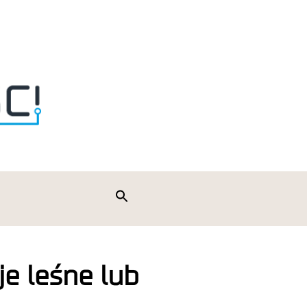
Search
for:
Search Button
je leśne lub