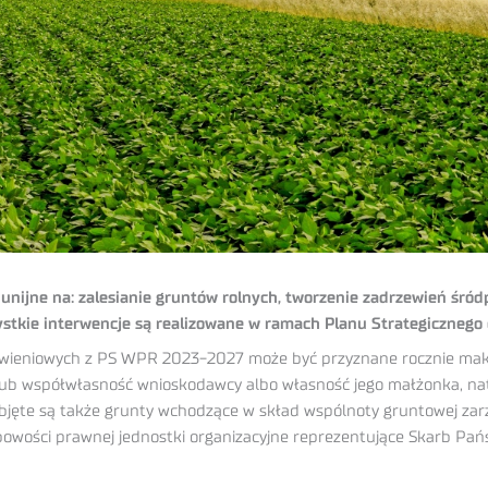
i unijne na: zalesianie gruntów rolnych, tworzenie zadrzewień śró
stkie interwencje są realizowane w ramach Planu Strategicznego d
ewieniowych z PS WPR 2023-2027 może być przyznane rocznie maks
ub współwłasność wnioskodawcy albo własność jego małżonka, na
jęte są także grunty wchodzące w skład wspólnoty gruntowej zarz
obowości prawnej jednostki organizacyjne reprezentujące Skarb Pa