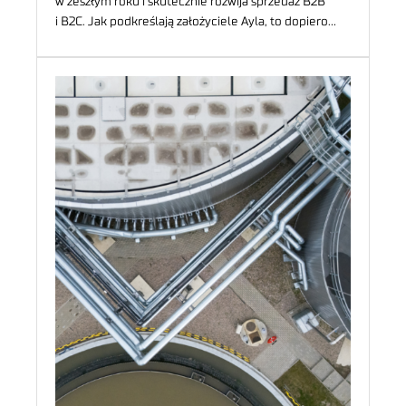
w zeszłym roku i skutecznie rozwija sprzedaż B2B
i B2C. Jak podkreślają założyciele Ayla, to dopiero…