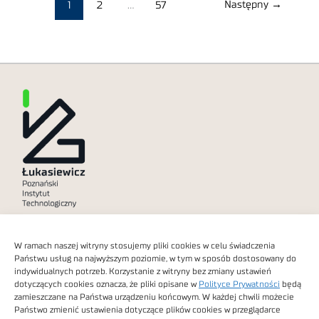
Następny
→
1
2
…
57
Polityka prywatności
W ramach naszej witryny stosujemy pliki cookies w celu świadczenia
Dostępność cyfrowa
Państwu usług na najwyższym poziomie, w tym w sposób dostosowany do
indywidualnych potrzeb. Korzystanie z witryny bez zmiany ustawień
dotyczących cookies oznacza, że pliki opisane w
Polityce Prywatności
będą
zamieszczane na Państwa urządzeniu końcowym. W każdej chwili możecie
Państwo zmienić ustawienia dotyczące plików cookies w przeglądarce