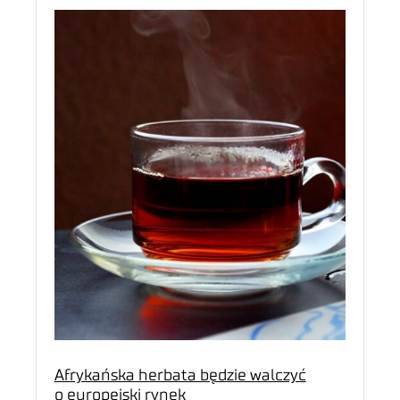
Afrykańska herbata będzie walczyć
o europejski rynek