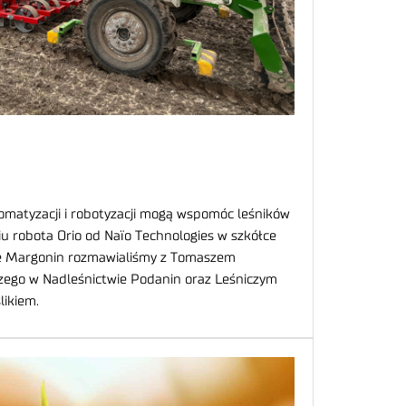
omatyzacji i robotyzacji mogą wspomóc leśników
u robota Orio od Naïo Technologies w szkółce
ie Margonin rozmawialiśmy z Tomaszem
czego w Nadleśnictwie Podanin oraz Leśniczym
ikiem.