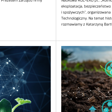
, Prezesem Zarządu firmy
Naukowa ROL-EKO pt.: „Rolnic
eksploatacja, bezpieczeństwo 
i spożywczych”, organizowana 
Technologiczny. Na temat histo
rozmawiamy z Katarzyną Bartł