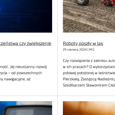
zeństwa czy zwiększenie
Roboty poszły w las
25 czerwca, 2024 | M.S.
Czy rozwiązania z zakresu aut
ność. Jej nieustanny rozwój
w ich pracach? O wykorzystani
 życia – od powszechnych
polowej położonej w leśnictw
y nawigacyjne, aż
Pierzkałą, Zastępcą Nadleśni
Szkółkarzem Sławomirem Cieśl