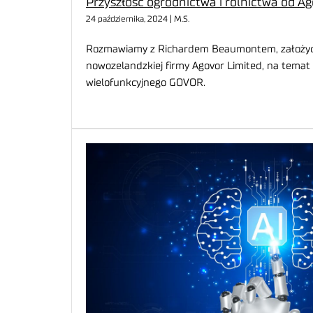
Przyszłość ogrodnictwa i rolnictwa od A
24 października, 2024 | M.S.
Rozmawiamy z Richardem Beaumontem, założyc
nowozelandzkiej firmy Agovor Limited, na temat
wielofunkcyjnego GOVOR.