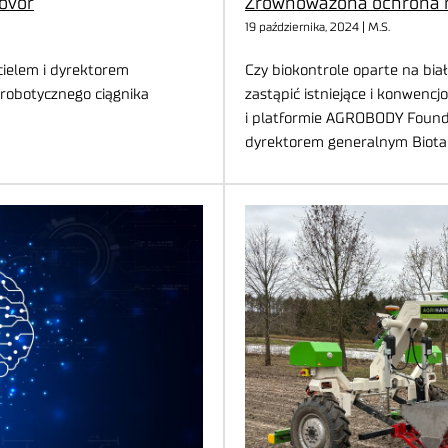
govor
Zrównoważona ochrona ro
19 października, 2024 | M.S.
ielem i dyrektorem
Czy biokontrole oparte na bia
 robotycznego ciągnika
zastąpić istniejące i konwenc
i platformie AGROBODY Foun
dyrektorem generalnym Biotal