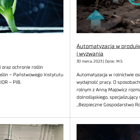
Automatyzacja w produkcj
i wyzwania
30 marca, 2023 | Oprac. M.S.
oraz ochronie roślin
ślin – Państwowego Instytutu
Automatyzacja w rolnictwie os
 IOR – PIB.
wydajność pracy. O sposobac
rolnym z Anną Majowicz rozma
dolnośląskiego, specjalizujący 
,,Bezpieczne Gospodarstwo R