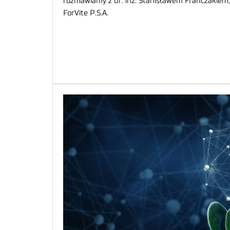
rozmawiamy z dr. inż. Stanisławem Franczakiem
ForVite P.S.A.