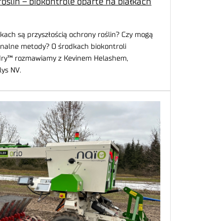
ślin – biokontrole oparte na białkach
łkach są przyszłością ochrony roślin? Czy mogą
jonalne metody? O środkach biokontroli
dry™ rozmawiamy z Kevinem Helashem,
ys NV.