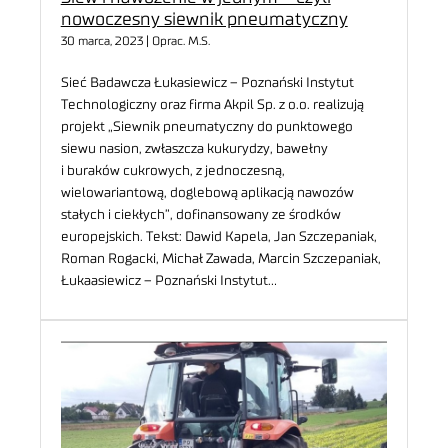
nowoczesny siewnik pneumatyczny
30 marca, 2023 | Oprac. M.S.
Sieć Badawcza Łukasiewicz – Poznański Instytut
Technologiczny oraz firma Akpil Sp. z o.o. realizują
projekt „Siewnik pneumatyczny do punktowego
siewu nasion, zwłaszcza kukurydzy, bawełny
i buraków cukrowych, z jednoczesną,
wielowariantową, doglebową aplikacją nawozów
stałych i ciekłych”, dofinansowany ze środków
europejskich. Tekst: Dawid Kapela, Jan Szczepaniak,
Roman Rogacki, Michał Zawada, Marcin Szczepaniak,
Łukaasiewicz – Poznański Instytut…