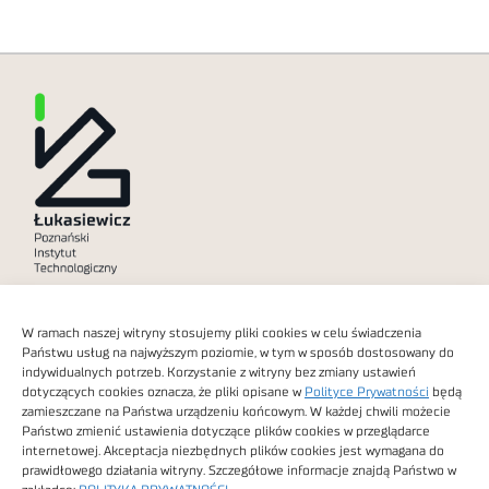
Polityka prywatności
W ramach naszej witryny stosujemy pliki cookies w celu świadczenia
Dostępność cyfrowa
Państwu usług na najwyższym poziomie, w tym w sposób dostosowany do
indywidualnych potrzeb. Korzystanie z witryny bez zmiany ustawień
dotyczących cookies oznacza, że pliki opisane w
Polityce Prywatności
będą
zamieszczane na Państwa urządzeniu końcowym. W każdej chwili możecie
Państwo zmienić ustawienia dotyczące plików cookies w przeglądarce
internetowej. Akceptacja niezbędnych plików cookies jest wymagana do
Obrazy stockowe
prawidłowego działania witryny. Szczegółowe informacje znajdą Państwo w
autorstwa