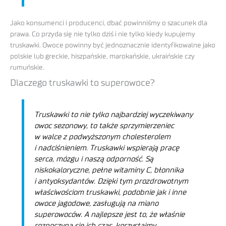
Jako konsumenci i producenci, dbać powinniśmy o szacunek dla
prawa. Co przyda się nie tylko dziś i nie tylko kiedy kupujemy
truskawki. Owoce powinny być jednoznacznie identyfikowalne jako
polskie lub greckie, hiszpańskie, marokańskie, ukraińskie czy
rumuńskie.
Dlaczego truskawki to superowoce?
Truskawki to nie tylko najbardziej wyczekiwany
owoc sezonowy, to także sprzymierzeniec
w walce z podwyższonym cholesterolem
i nadciśnieniem. Truskawki wspierają pracę
serca, mózgu i naszą odporność. Są
niskokaloryczne, pełne witaminy C, błonnika
i antyoksydantów. Dzięki tym prozdrowotnym
właściwościom truskawki, podobnie jak i inne
owoce jagodowe, zasługują na miano
superowoców. A najlepsze jest to, że właśnie
rozpoczyna się ich czas, korzystajmy.