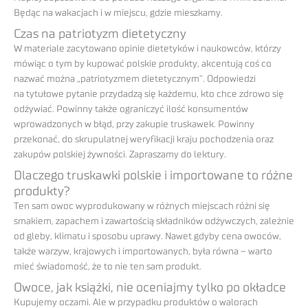
Będąc na wakacjach i w miejscu, gdzie mieszkamy.
Czas na patriotyzm dietetyczny
W materiale zacytowano opinie dietetyków i naukowców, którzy
mówiąc o tym by kupować polskie produkty, akcentują coś co
nazwać można „patriotyzmem dietetycznym”. Odpowiedzi
na tytułowe pytanie przydadzą się każdemu, kto chce zdrowo się
odżywiać. Powinny także ograniczyć ilość konsumentów
wprowadzonych w błąd, przy zakupie truskawek. Powinny
przekonać, do skrupulatnej weryfikacji kraju pochodzenia oraz
zakupów polskiej żywności. Zapraszamy do lektury.
Dlaczego truskawki polskie i importowane to różne
produkty?
Ten sam owoc wyprodukowany w różnych miejscach różni się
smakiem, zapachem i zawartością składników odżywczych, zależnie
od gleby, klimatu i sposobu uprawy. Nawet gdyby cena owoców,
także warzyw, krajowych i importowanych, była równa – warto
mieć świadomość, że to nie ten sam produkt.
Owoce, jak książki, nie oceniajmy tylko po okładce
Kupujemy oczami. Ale w przypadku produktów o walorach