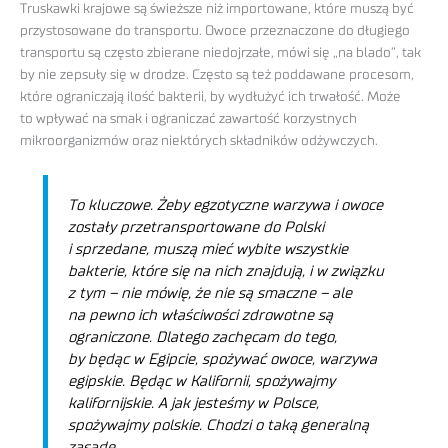
Truskawki krajowe są świeższe niż importowane, które muszą być
przystosowane do transportu. Owoce przeznaczone do długiego
transportu są często zbierane niedojrzałe, mówi się „na blado”, tak
by nie zepsuły się w drodze. Często są też poddawane procesom,
które ograniczają ilość bakterii, by wydłużyć ich trwałość. Może
to wpływać na smak i ograniczać zawartość korzystnych
mikroorganizmów oraz niektórych składników odżywczych.
To kluczowe. Żeby egzotyczne warzywa i owoce
zostały przetransportowane do Polski
i sprzedane, muszą mieć wybite wszystkie
bakterie, które się na nich znajdują, i w związku
z tym – nie mówię, że nie są smaczne – ale
na pewno ich właściwości zdrowotne są
ograniczone. Dlatego zachęcam do tego,
by będąc w Egipcie, spożywać owoce, warzywa
egipskie. Będąc w Kalifornii, spożywajmy
kalifornijskie. A jak jesteśmy w Polsce,
spożywajmy polskie. Chodzi o taką generalną
zasadę.