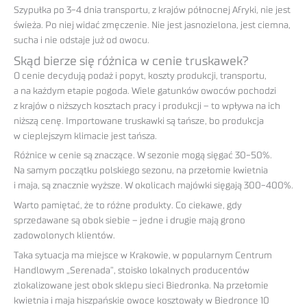
Szypułka po 3-4 dnia transportu, z krajów północnej Afryki, nie jest
świeża. Po niej widać zmęczenie. Nie jest jasnozielona, jest ciemna,
sucha i nie odstaje już od owocu.
Skąd bierze się różnica w cenie truskawek?
O cenie decydują podaż i popyt, koszty produkcji, transportu,
a na każdym etapie pogoda. Wiele gatunków owoców pochodzi
z krajów o niższych kosztach pracy i produkcji – to wpływa na ich
niższą cenę. Importowane truskawki są tańsze, bo produkcja
w cieplejszym klimacie jest tańsza.
Różnice w cenie są znaczące. W sezonie mogą sięgać 30-50%.
Na samym początku polskiego sezonu, na przełomie kwietnia
i maja, są znacznie wyższe. W okolicach majówki sięgają 300-400%.
Warto pamiętać, że to różne produkty. Co ciekawe, gdy
sprzedawane są obok siebie – jedne i drugie mają grono
zadowolonych klientów.
Taka sytuacja ma miejsce w Krakowie, w popularnym Centrum
Handlowym „Serenada”, stoisko lokalnych producentów
zlokalizowane jest obok sklepu sieci Biedronka. Na przełomie
kwietnia i maja hiszpańskie owoce kosztowały w Biedronce 10