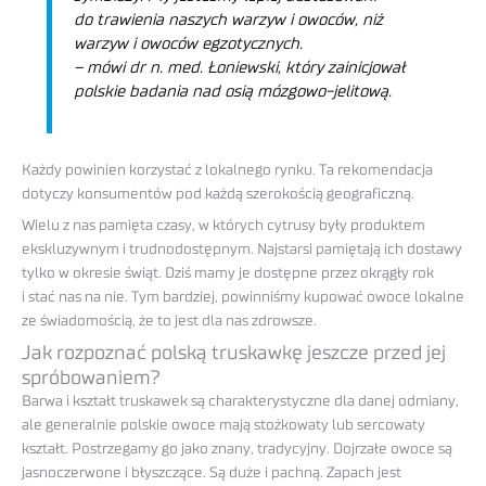
do trawienia naszych warzyw i owoców, niż
warzyw i owoców egzotycznych.
– mówi dr n. med. Łoniewski, który zainicjował
polskie badania nad osią mózgowo-jelitową.
Każdy powinien korzystać z lokalnego rynku. Ta rekomendacja
dotyczy konsumentów pod każdą szerokością geograficzną.
Wielu z nas pamięta czasy, w których cytrusy były produktem
ekskluzywnym i trudnodostępnym. Najstarsi pamiętają ich dostawy
tylko w okresie świąt. Dziś mamy je dostępne przez okrągły rok
i stać nas na nie. Tym bardziej, powinniśmy kupować owoce lokalne
ze świadomością, że to jest dla nas zdrowsze.
Jak rozpoznać polską truskawkę jeszcze przed jej
spróbowaniem?
Barwa i kształt truskawek są charakterystyczne dla danej odmiany,
ale generalnie polskie owoce mają stożkowaty lub sercowaty
kształt. Postrzegamy go jako znany, tradycyjny. Dojrzałe owoce są
jasnoczerwone i błyszczące. Są duże i pachną. Zapach jest