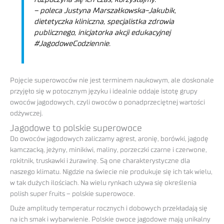
– poleca Justyna Marszałkowska-Jakubik,
dietetyczka kliniczna, specjalistka zdrowia
publicznego, inicjatorka akcji edukacyjnej
#JagodoweCodziennie.
Pojęcie superowoców nie jest terminem naukowym, ale doskonale
przyjęło się w potocznym języku i idealnie oddaje istotę grupy
owoców jagodowych, czyli owoców o ponadprzeciętnej wartości
odżywczej.
Jagodowe to polskie superowoce
Do owoców jagodowych zaliczamy agrest, aronię, borówki, jagodę
kamczacką, jeżyny, minikiwi, maliny, porzeczki czarne i czerwone,
rokitnik, truskawki i żurawinę. Są one charakterystyczne dla
naszego klimatu. Nigdzie na świecie nie produkuje się ich tak wielu,
w tak dużych ilościach. Na wielu rynkach używa się określenia
polish super fruits – polskie superowoce.
Duże amplitudy temperatur rocznych i dobowych przekładają się
na ich smak i wybarwienie. Polskie owoce jagodowe mają unikalny