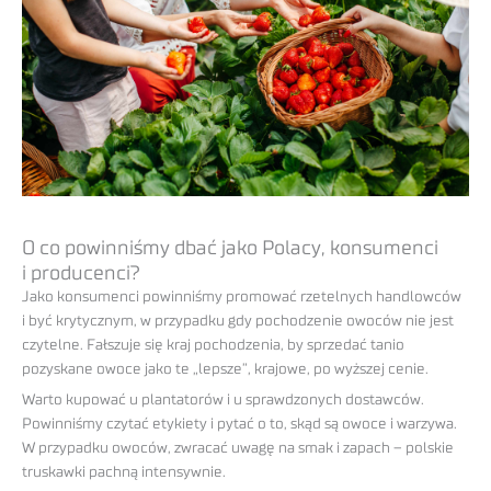
O co powinniśmy dbać jako Polacy, konsumenci
i producenci?
Jako konsumenci powinniśmy promować rzetelnych handlowców
i być krytycznym, w przypadku gdy pochodzenie owoców nie jest
czytelne. Fałszuje się kraj pochodzenia, by sprzedać tanio
pozyskane owoce jako te „lepsze”, krajowe, po wyższej cenie.
Warto kupować u plantatorów i u sprawdzonych dostawców.
Powinniśmy czytać etykiety i pytać o to, skąd są owoce i warzywa.
W przypadku owoców, zwracać uwagę na smak i zapach – polskie
truskawki pachną intensywnie.