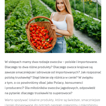
W sklepach mamy dwa rodzaje owoców – polskie i importowane.
Dlaczego to dwa różne produkty? Dlaczego owoce krajowe są
zawsze smaczniejsze i zdrowsze od importowanych? Jak rozpoznać
polską truskawkę? Skąd bierze się różnica w cenie? W związku
z tym, o co powinniśmy dbać jako Polacy, konsumenci
i producenci? Dla miłośników owoców jagodowych, odpowiedź
na pytanie: dlaczego truskawki to superowoce?
Warto spożywać lokalne produkty, które są świeższe, smaczniejsze
i lepiej dopasowane do potrzeb naszego organizmu i mikrobiomu.