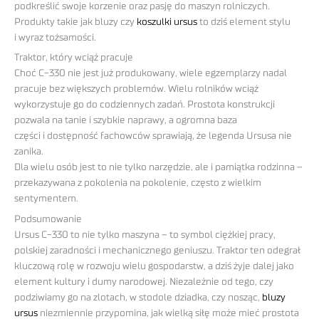
podkreślić swoje korzenie oraz pasję do maszyn rolniczych.
Produkty takie jak bluzy czy
koszulki ursus
to dziś element stylu
i wyraz tożsamości.
Traktor, który wciąż pracuje
Choć C-330 nie jest już produkowany, wiele egzemplarzy nadal
pracuje bez większych problemów. Wielu rolników wciąż
wykorzystuje go do codziennych zadań. Prostota konstrukcji
pozwala na tanie i szybkie naprawy, a ogromna baza
części i dostępność fachowców sprawiają, że legenda Ursusa nie
zanika.
Dla wielu osób jest to nie tylko narzędzie, ale i pamiątka rodzinna –
przekazywana z pokolenia na pokolenie, często z wielkim
sentymentem.
Podsumowanie
Ursus C-330 to nie tylko maszyna – to symbol ciężkiej pracy,
polskiej zaradności i mechanicznego geniuszu. Traktor ten odegrał
kluczową rolę w rozwoju wielu gospodarstw, a dziś żyje dalej jako
element kultury i dumy narodowej. Niezależnie od tego, czy
podziwiamy go na zlotach, w stodole dziadka, czy nosząc,
bluzy
ursus
niezmiennie przypomina, jak wielką siłę może mieć prostota