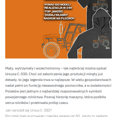
Mały, wytrzymały i wszechstronny – tak najkrócej można opisać
Ursusa C-330. Choć od zakończenia jego produkcji minęły już
dekady, to jego legenda trwa w najlepsze. W wielu gospodarstwach
nadal pełni on funkcję niezawodnego pomocnika, a w świadomości
Polaków jest jednym z najbardziej rozpoznawalnych symboli
powojennego rolnictwa. Poznaj historię maszyny, która podbiła
serca rolników i przetrwała próbę czasu.
Jak narodził się Ursus C-330?
Początki tego kultowego ciągnika sięgają lat 60., kiedy to zakłady