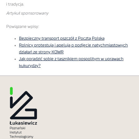
i tradycja.
Artykuł sponsorowany
Powiązane wpisy:
Bezpieczny transport pszczół z Pocztą Polską
Rolnicy protestują i apelują o podjęcie natychmiastowych
działań ze strony KOWR
Jak poradzić sobie z tasznikiem pospolitym w uprawach
kukurydzy?