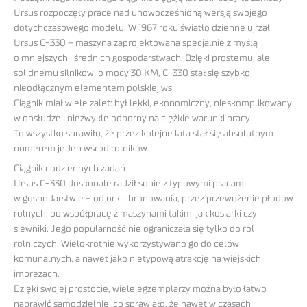
Ursus rozpoczęły prace nad unowocześnioną wersją swojego
dotychczasowego modelu. W 1967 roku światło dzienne ujrzał
Ursus C-330 – maszyna zaprojektowana specjalnie z myślą
o mniejszych i średnich gospodarstwach. Dzięki prostemu, ale
solidnemu silnikowi o mocy 30 KM, C-330 stał się szybko
nieodłącznym elementem polskiej wsi.
Ciągnik miał wiele zalet: był lekki, ekonomiczny, nieskomplikowany
w obsłudze i niezwykle odporny na ciężkie warunki pracy.
To wszystko sprawiło, że przez kolejne lata stał się absolutnym
numerem jeden wśród rolników
Ciągnik codziennych zadań
Ursus C-330 doskonale radził sobie z typowymi pracami
w gospodarstwie – od orki i bronowania, przez przewożenie płodów
rolnych, po współpracę z maszynami takimi jak kosiarki czy
siewniki. Jego popularność nie ograniczała się tylko do ról
rolniczych. Wielokrotnie wykorzystywano go do celów
komunalnych, a nawet jako nietypową atrakcję na wiejskich
imprezach.
Dzięki swojej prostocie, wiele egzemplarzy można było łatwo
naprawić samodzielnie, co sprawiało, że nawet w czasach