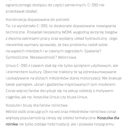
ograniczonego dostępu do części zamiennych, C-330 nie
przestawał działać.
Konstrukcja dopasowana do potrzeb
To, co wyróżniało C-330, to doskonale dopasowane rozwiązania
techniczne. Posiadał niezależny WOM, wygodną skrzynię biegów
z dwoma zakresami pracy oraz wydajny układ hydrauliczny. Jego
niewielkie wymiary sprawiały, że bez problemu radził sobie
na wąskich miedzach i w ciasnych zagrodach. Spalanie?
Symboliczne. Niezawodność? Wzorcowa.
Ursus C-330 z czasem stał się nie tylko sprzętem użytkowym, ale
i elementem kultury. Obecnie traktory te są odrestaurowywane
i pokazywane na zlotach miłośników starej motoryzacji. Nie brakuje
także pamiątek, ubrań i gadżetów inspirowanych tym modelem.
Coraz więcej fanów decyduje się na zakup odzieży z motywem
ciągnika, jak np. koszulka Ursus czy bluza Ursus.
Koszulki i bluzy dla fanów rolnictwa
Wśród osób pracujących na wsi oraz miłośników rolnictwa coraz
większą popularnością cieszy się odzież tematyczna.
Koszulka dla
rolnika
nie tylko oddaje hołd tradycji, ale i pozwala noszącemu