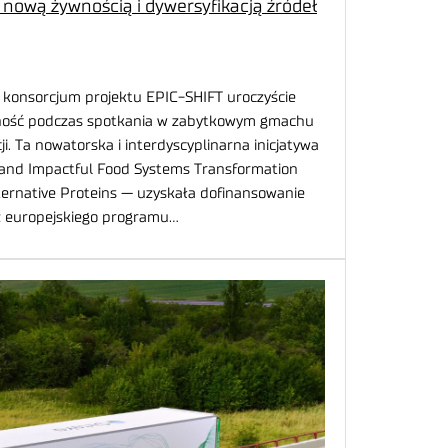
nową żywnością i dywersyfikacją źródeł
konsorcjum projektu EPIC-SHIFT uroczyście
lność podczas spotkania w zabytkowym gmachu
. Ta nowatorska i interdyscyplinarna inicjatywa
 and Impactful Food Systems Transformation
ternative Proteins — uzyskała dofinansowanie
 z europejskiego programu…