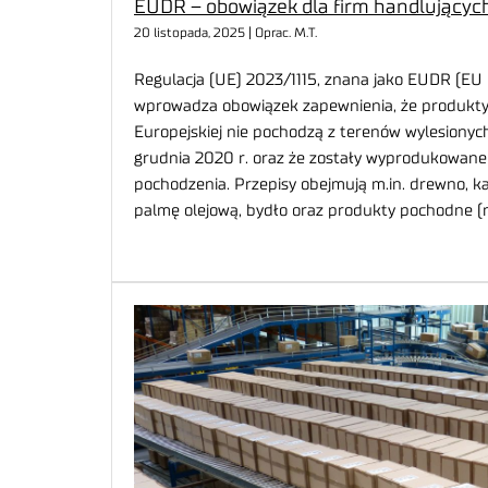
EUDR – obowiązek dla firm handlującyc
20 listopada, 2025 | Oprac. M.T.
Regulacja (UE) 2023/1115, znana jako EUDR (EU 
wprowadza obowiązek zapewnienia, że produkty
Europejskiej nie pochodzą z terenów wylesiony
grudnia 2020 r. oraz że zostały wyprodukowane
pochodzenia. Przepisy obejmują m.in. drewno, ka
palmę olejową, bydło oraz produkty pochodne (