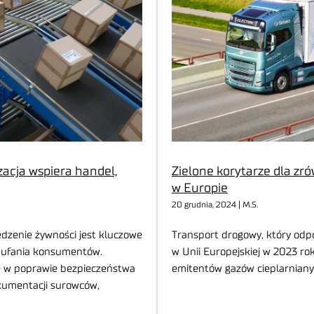
acja wspiera handel,
Zielone korytarze dla z
w Europie
20 grudnia, 2024 | M.S.
edzenie żywności jest kluczowe
Transport drogowy, który odp
zaufania konsumentów.
w Unii Europejskiej w 2023 ro
lę w poprawie bezpieczeństwa
emitentów gazów cieplarniany
kumentacji surowców,