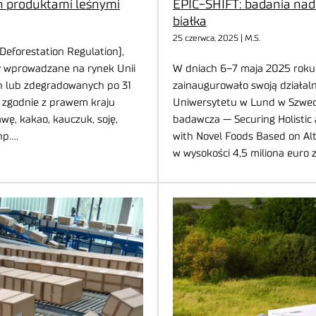
h produktami leśnymi
EPIC-SHIFT: badania nad 
białka
25 czerwca, 2025 | M.S.
Deforestation Regulation),
 wprowadzane na rynek Unii
W dniach 6–7 maja 2025 roku 
ch lub zdegradowanych po 31
zainaugurowało swoją działa
 zgodnie z prawem kraju
Uniwersytetu w Lund w Szwecji
wę, kakao, kauczuk, soję,
badawcza — Securing Holistic
np….
with Novel Foods Based on Al
w wysokości 4,5 miliona euro