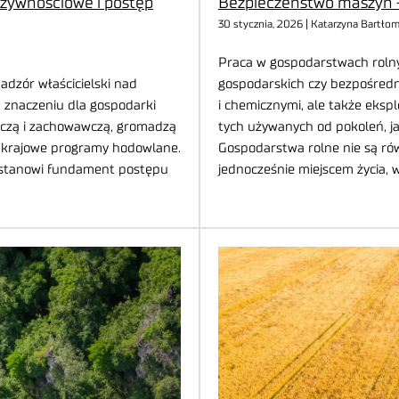
żywnościowe i postęp
Bezpieczeństwo maszyn –
30 stycznia, 2026 | Katarzyna Bartłom
Praca w gospodarstwach rolny
dzór właścicielski nad
gospodarskich czy bezpośredni
m znaczeniu dla gospodarki
i chemicznymi, ale także eksp
czą i zachowawczą, gromadzą
tych używanych od pokoleń, ja
ją krajowe programy hodowlane.
Gospodarstwa rolne nie są ró
 i stanowi fundament postępu
jednocześnie miejscem życia, 