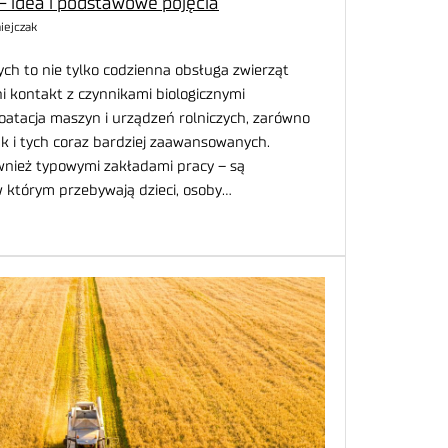
 idea i podstawowe pojęcia
iejczak
ch to nie tylko codzienna obsługa zwierząt
 kontakt z czynnikami biologicznymi
loatacja maszyn i urządzeń rolniczych, zarówno
k i tych coraz bardziej zaawansowanych.
wnież typowymi zakładami pracy – są
w którym przebywają dzieci, osoby…