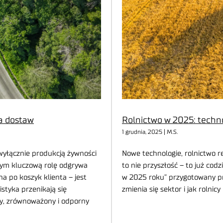
ha dostaw
Rolnictwo w 2025: techno
1 grudnia, 2025 | M.S.
wyłącznie produkcją żywności
Nowe technologie, rolnictwo 
órym kluczową rolę odgrywa
to nie przyszłość – to już cod
a po koszyk klienta – jest
w 2025 roku” przygotowany pr
istyka przenikają się
zmienia się sektor i jak rolni
wy, zrównoważony i odporny