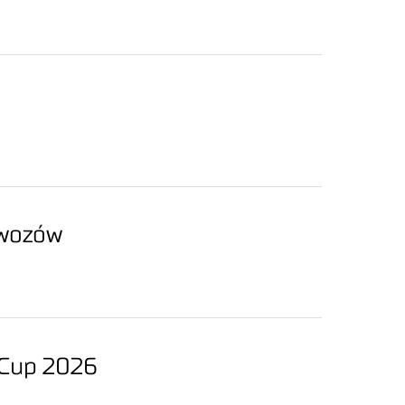
awozów
 Cup 2026