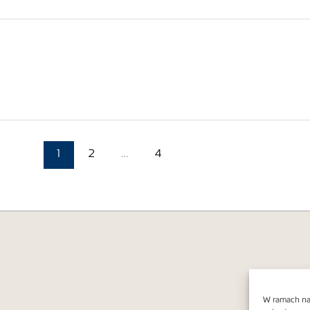
1
2
…
4
W ramach nas