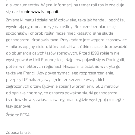
dla konsumentów. Więcej informacji na temat roli roślin znajduje
się na
stronie www kampanii
.
Zmiana klimatu i działalność człowieka, taka jak handel i podróże,
wywierają ogromną presję na rośliny. Rozprzestrzenianie się
szkodników i chorób roślin może mieć katastrofalne skutki
gospodarcze i środowiskowe. Przykładem jest węgorek sosnowiec
– mikroskopijny nicień, który potrafi w krótkim czasie doprowadzić
do obumarcia całych lasów sosnowych. Przed 1999 rokiem nie
występował w Unii Europejskiej. Najpierw pojawił się w Portugalii,
potem w niektórych regionach Hiszpanii, a ostatnio wykryto go
także we Francji. Aby powstrzymać jego rozprzestrzenianie,
przepisy UE nakazują wycięcie i zniszczenie wszystkich
zagrożonych drzew (głównie sosen) w promieniu 500 metrów
od ogniska choroby, co oznacza poważne skutki gospodarcze
i środowiskowe, zwłaszcza w regionach, gdzie występują rozległe
lasy sosnowe.
Źródło: EFSA
Zobacz także: