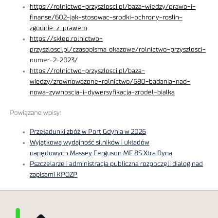
https://rolnictwo-przyszlosci.pl/baza-wiedzy/prawo-i-
finanse/602-jak-stosowac-srodki-ochrony-roslin-
zgodnie-z-prawem
https://sklep.rolnictwo-
przyszlosci.pl/czasopisma_okazowe/rolnictwo-przyszlosci-
numer-2-2023/
https://rolnictwo-przyszlosci.pl/baza-
wiedzy/zrownowazone-rolnictwo/680-badania-nad-
nowa-zywnoscia-i-dywersyfikacja-zrodel-bialka
Powiązane wpisy:
Przeładunki zbóż w Port Gdynia w 2026
Wyjątkową wydajność silników i układów
napędowych Massey Ferguson MF 8S Xtra Dyna
Pszczelarze i administracja publiczna rozpoczęli dialog nad
zapisami KPOZP