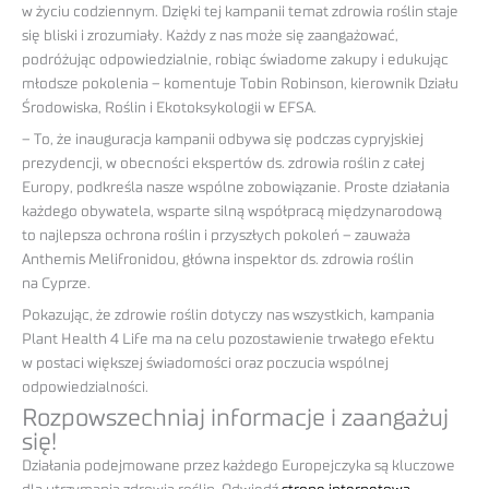
w życiu codziennym. Dzięki tej kampanii temat zdrowia roślin staje
się bliski i zrozumiały. Każdy z nas może się zaangażować,
podróżując odpowiedzialnie, robiąc świadome zakupy i edukując
młodsze pokolenia – komentuje Tobin Robinson, kierownik Działu
Środowiska, Roślin i Ekotoksykologii w EFSA.
– To, że inauguracja kampanii odbywa się podczas cypryjskiej
prezydencji, w obecności ekspertów ds. zdrowia roślin z całej
Europy, podkreśla nasze wspólne zobowiązanie. Proste działania
każdego obywatela, wsparte silną współpracą międzynarodową
to najlepsza ochrona roślin i przyszłych pokoleń – zauważa
Anthemis Melifronidou, główna inspektor ds. zdrowia roślin
na Cyprze.
Pokazując, że zdrowie roślin dotyczy nas wszystkich, kampania
Plant Health 4 Life ma na celu pozostawienie trwałego efektu
w postaci większej świadomości oraz poczucia wspólnej
odpowiedzialności.
Rozpowszechniaj informacje i zaangażuj
się!
Działania podejmowane przez każdego Europejczyka są kluczowe