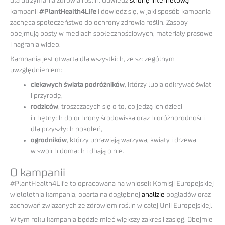
dla utrzymania zdrowia roślin. Odwiedź
stronę internetową
kampanii
#PlantHealth4Life
i dowiedz się, w jaki sposób kampania
zachęca społeczeństwo do ochrony zdrowia roślin. Zasoby
obejmują posty w mediach społecznościowych, materiały prasowe
i nagrania wideo.
Kampania jest otwarta dla wszystkich, ze szczególnym
uwzględnieniem:
ciekawych świata podróżników
, którzy lubią odkrywać świat
i przyrodę,
rodziców
, troszczących się o to, co jedzą ich dzieci
i chętnych do ochrony środowiska oraz bioróżnorodności
dla przyszłych pokoleń,
ogrodników
, którzy uprawiają warzywa, kwiaty i drzewa
w swoich domach i dbają o nie.
O kampanii
#PlantHealth4Life to opracowana na wniosek Komisji Europejskiej
wieloletnia kampania, oparta na dogłębnej
analizie
poglądów oraz
zachowań związanych ze zdrowiem roślin w całej Unii Europejskiej.
W tym roku kampania będzie mieć większy zakres i zasięg. Obejmie