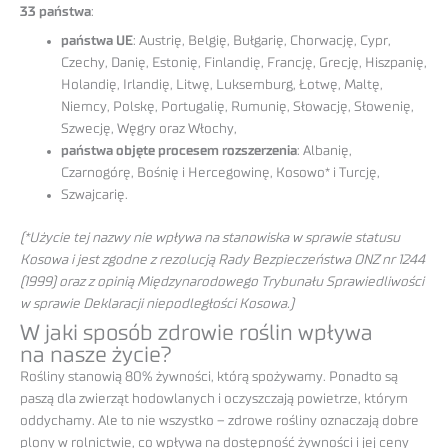
33 państwa
:
państwa UE
: Austrię, Belgię, Bułgarię, Chorwację, Cypr,
Czechy, Danię, Estonię, Finlandię, Francję, Grecję, Hiszpanię,
Holandię, Irlandię, Litwę, Luksemburg, Łotwę, Maltę,
Niemcy, Polskę, Portugalię, Rumunię, Słowację, Słowenię,
Szwecję, Węgry oraz Włochy,
państwa objęte procesem rozszerzenia
: Albanię,
Czarnogórę, Bośnię i Hercegowinę, Kosowo* i Turcję,
Szwajcarię.
(*Użycie tej nazwy nie wpływa na stanowiska w sprawie statusu
Kosowa i jest zgodne z rezolucją Rady Bezpieczeństwa ONZ nr 1244
(1999) oraz z opinią Międzynarodowego Trybunału Sprawiedliwości
w sprawie Deklaracji niepodległości Kosowa.)
W jaki sposób zdrowie roślin wpływa
na nasze życie?
Rośliny stanowią 80% żywności, którą spożywamy. Ponadto są
paszą dla zwierząt hodowlanych i oczyszczają powietrze, którym
oddychamy. Ale to nie wszystko – zdrowe rośliny oznaczają dobre
plony w rolnictwie, co wpływa na dostępność żywności i jej ceny