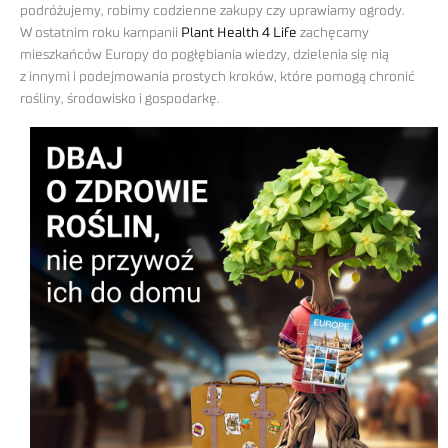
podróżujemy, robimy codzienne zakupy czy uprawiamy ogrody.
W ostatnim roku kampanii
Plant Health 4 Life
zachęcamy
mieszkańców Europy do pogłębiania wiedzy, dzielenia się nią
z innymi i podejmowania prostych kroków, które pomogą chronić
rośliny, środowisko i gospodarkę.