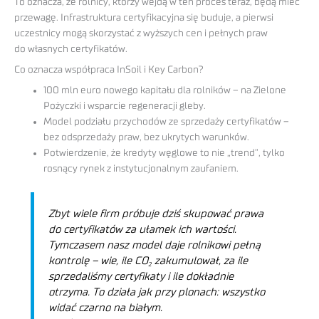
To oznacza, że rolnicy, którzy wejdą w ten proces teraz, będą mieć
przewagę. Infrastruktura certyfikacyjna się buduje, a pierwsi
uczestnicy mogą skorzystać z wyższych cen i pełnych praw
do własnych certyfikatów.
Co oznacza współpraca InSoil i Key Carbon?
100 mln euro nowego kapitału dla rolników – na Zielone
Pożyczki i wsparcie regeneracji gleby.
Model podziału przychodów ze sprzedaży certyfikatów –
bez odsprzedaży praw, bez ukrytych warunków.
Potwierdzenie, że kredyty węglowe to nie „trend”, tylko
rosnący rynek z instytucjonalnym zaufaniem.
Zbyt wiele firm próbuje dziś skupować prawa
do certyfikatów za ułamek ich wartości.
Tymczasem nasz model daje rolnikowi pełną
kontrolę – wie, ile CO₂ zakumulował, za ile
sprzedaliśmy certyfikaty i ile dokładnie
otrzyma. To działa jak przy plonach: wszystko
widać czarno na białym.