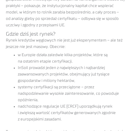
praktyki – pokazuje, że instytucjonalny kapitał chce wspierać
model, w którym to rolnik zarabia bezpośrednio, a cały proces –
od analizy gleby po sprzedaż certyfikatu – odbywa się w sposób
uczciwy i zgodny z przepisami UE.
Gdzie dziś jest rynek?
Rynek kredytów węglowych nie jest już eksperymentem – ale też
jeszcze nie jest masowy. Obecnie:
w Europie działa zaledwie kilka projektów, które są
na ostatnim etapie certyfikacji,
InSoil prowadzi jeden z największych i najbardziej
zaawansowanych projektów, obejmujący już tysiące
gospodarstw i miliony hektarów,
systemy certyfikacji są przeciążone – przez
nadspodziewanie wysokie zainteresowanie, co powoduje
opóźnienia,
nadchodzące regulacje UE (CRCF) uporządkują rynek
i zwiększą wartość certyfikatów generowanych zgodnie
z europejskimi zasadami.