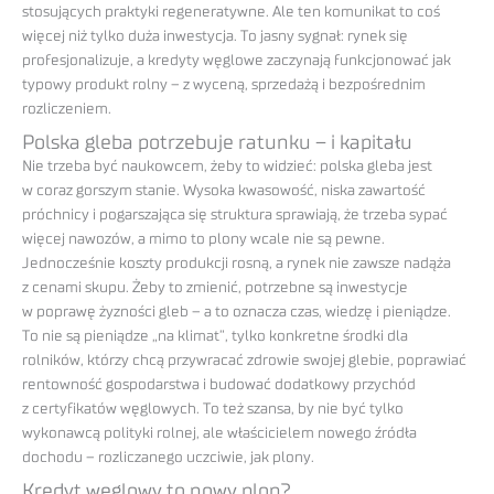
stosujących praktyki regeneratywne. Ale ten komunikat to coś
więcej niż tylko duża inwestycja. To jasny sygnał: rynek się
profesjonalizuje, a kredyty węglowe zaczynają funkcjonować jak
typowy produkt rolny – z wyceną, sprzedażą i bezpośrednim
rozliczeniem.
Polska gleba potrzebuje ratunku – i kapitału
Nie trzeba być naukowcem, żeby to widzieć: polska gleba jest
w coraz gorszym stanie. Wysoka kwasowość, niska zawartość
próchnicy i pogarszająca się struktura sprawiają, że trzeba sypać
więcej nawozów, a mimo to plony wcale nie są pewne.
Jednocześnie koszty produkcji rosną, a rynek nie zawsze nadąża
z cenami skupu. Żeby to zmienić, potrzebne są inwestycje
w poprawę żyzności gleb – a to oznacza czas, wiedzę i pieniądze.
To nie są pieniądze „na klimat”, tylko konkretne środki dla
rolników, którzy chcą przywracać zdrowie swojej glebie, poprawiać
rentowność gospodarstwa i budować dodatkowy przychód
z certyfikatów węglowych. To też szansa, by nie być tylko
wykonawcą polityki rolnej, ale właścicielem nowego źródła
dochodu – rozliczanego uczciwie, jak plony.
Kredyt węglowy to nowy plon?