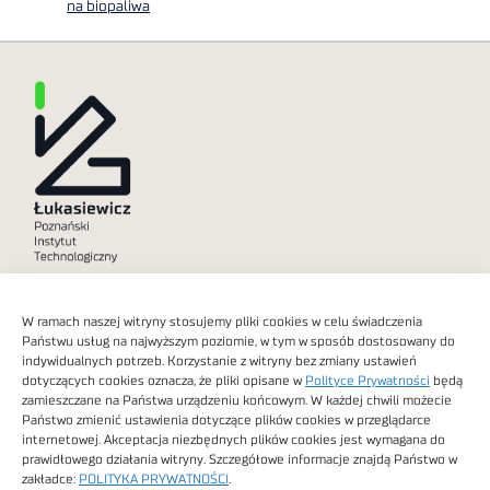
na biopaliwa
Polityka prywatności
W ramach naszej witryny stosujemy pliki cookies w celu świadczenia
Dostępność cyfrowa
Państwu usług na najwyższym poziomie, w tym w sposób dostosowany do
indywidualnych potrzeb. Korzystanie z witryny bez zmiany ustawień
dotyczących cookies oznacza, że pliki opisane w
Polityce Prywatności
będą
zamieszczane na Państwa urządzeniu końcowym. W każdej chwili możecie
Państwo zmienić ustawienia dotyczące plików cookies w przeglądarce
internetowej. Akceptacja niezbędnych plików cookies jest wymagana do
Obrazy stockowe
prawidłowego działania witryny. Szczegółowe informacje znajdą Państwo w
autorstwa
zakładce:
POLITYKA PRYWATNOŚCI
.