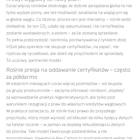
Coraz więcej rolników dostrzega, że dobrze zarządzana gleba to nie
tylko wyższe plony, ale też możliwość zarabiania na wiążącym się
w glebie węglu. Co istotne, proces ten jest mierzalny – rolnik widzi
dokładnie, ile ton CO₂ udało się zakumulować i ile certyfikatów
zostanie wystawionych, a potem – za ile zostaną sprzedane.
To pełna przejrzystość i kontrola, porównywalna z rynkiem zbóż.
InSoil jako operator nie skupuje certyfikatów „na zapas”, nie
rozlicza się ryczałtowo, ale dzieli się przychodem ze sprzedaży.
To uczciwy, partnerski model.
Rośnie presja na oddawanie certyfikatów – często
za półdarmo
W ostatnich miesiącach coraz więcej podmiotów – od skupów
po grupy producenckie – zaczyna oferować rolnikom „dopłaty”
za wprowadzanie praktyk regeneratywnych, ale tylko pod
warunkiem rezygnacji z praw do własnych kredytów węglowych.
W praktyce oznacza to, że rolnik traci prawo do przyszłego
przychodu, który może wynosić od kilkuset do kilku tysięcy złotych
na hektar rocznie – w zamian za dopłatę kilkudziesięciu złotych
do plonów. Taki model faworyzuje pośredników, a nie
gospodarstwo. Inwestycja Key Carbon to kontrargument wobec tej