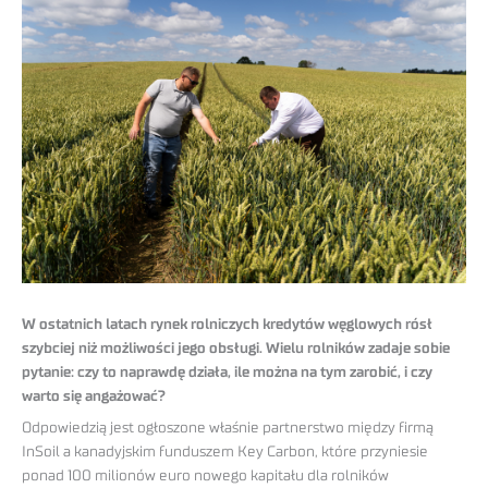
W ostatnich latach rynek rolniczych kredytów węglowych rósł
szybciej niż możliwości jego obsługi. Wielu rolników zadaje sobie
pytanie: czy to naprawdę działa, ile można na tym zarobić, i czy
warto się angażować?
Odpowiedzią jest ogłoszone właśnie partnerstwo między firmą
InSoil a kanadyjskim funduszem Key Carbon, które przyniesie
ponad 100 milionów euro nowego kapitału dla rolników