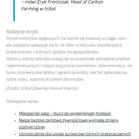
– mówi Eryk Frontczak, Head of Carbon
Farming w InSoil.
Kolejne kroki
Rynek kredytów węglowych nie stanie się masowy w ciągu roku –
ale wszystko wskazuje na to, że idzie w kierunku standaryzacji,
przejrzystości i realnych zysków dla gospodarstw.
Rolnicy, którzy dziś zdecydują się na stopniowe wdrażanie praktyk
regeneratywnych i rozpoczną proces pomiarów i dokumentacji, nie
tylko poprawią stan gleby i ograniczą koszty, ale też zabezpieczą
sobie nowy, stabilny strumień dochodów.
Źródło: InSoil (dawniej HeavyFinance)
Powiązane wpisy:
Mieszalniki pasz – klucz do wydajniejszej hodowli
Nasze bezpieczeństwo żywnościowe wymaga zmiany
polityki rolnej
Uproszczenia dla upraw surowców rolnych przeznaczanych