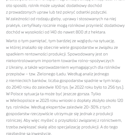
oto sposób, rolnik może uzyskać dodatkowy dochód
z prowadzonych upraw lub też pokryć odsetki pożyczki.
W zależności od rodzaju gleby, uprawy i stosowanych na niej
praktyk, certyfikaty rocznie mogą rolnikowi przynieść dodatkowy
dochód w wysokości od 140 do nawet 800 zł z hektara.
Warto o tym pamiętać, tym bardziej ze względu na sytuację,
w której znalazło się obecnie wiele gospodarstw w związku ze
spadkiem rentowności produkcji. Spowodowany jest on
niekontrolowanym importem towarów rolno-spożywczych
z Ukrainy, a także wprowadzeniem wymagających dla rolników
przepisów – tzw. Zielonego Ładu. Według analiz jednego
z niemieckich banków, liczba gospodarstw spadnie w tym kraju
do 2040 roku do zaledwie 100 tys. (w 2022 roku było to 256 tys.).
W Polsce sytuacja ta może być jeszcze gorsza. Tylko
w Wielkopolsce w 2023 roku wnioski o dopłaty złożyło około 120
tys. rolników. Według ekspertów zaledwie 20-30% z tych
gospodarstw rzeczywiście utrzymuje się jednak z produkcji
rolniczej. Aby więc myśleć o przyszłości związanej z rolnictwem,
trzeba zwiększać skalę albo specjalizację produkcji. A do tego
niezbędne są inwestycje.