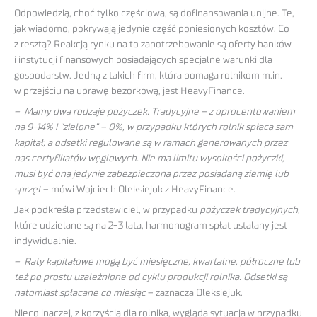
Odpowiedzią, choć tylko częściową, są dofinansowania unijne. Te,
jak wiadomo, pokrywają jedynie część poniesionych kosztów. Co
z resztą? Reakcją rynku na to zapotrzebowanie są oferty banków
i instytucji finansowych posiadających specjalne warunki dla
gospodarstw. Jedną z takich firm, która pomaga rolnikom m.in.
w przejściu na uprawę bezorkową, jest HeavyFinance.
– Mamy dwa rodzaje pożyczek. Tradycyjne – z oprocentowaniem
na 9-14% i “zielone” – 0%, w przypadku których rolnik spłaca sam
kapitał, a odsetki regulowane są w ramach generowanych przez
nas certyfikatów węglowych. Nie ma limitu wysokości pożyczki,
musi być ona jedynie zabezpieczona przez posiadaną ziemię lub
sprzęt
– mówi Wojciech Oleksiejuk z HeavyFinance.
Jak podkreśla przedstawiciel, w przypadku
pożyczek tradycyjnych
,
które udzielane są na 2-3 lata, harmonogram spłat ustalany jest
indywidualnie.
– Raty kapitałowe mogą być miesięczne, kwartalne, półroczne lub
też po prostu uzależnione od cyklu produkcji rolnika. Odsetki są
natomiast spłacane co miesiąc
– zaznacza Oleksiejuk.
Nieco inaczej, z korzyścią dla rolnika, wygląda sytuacja w przypadku