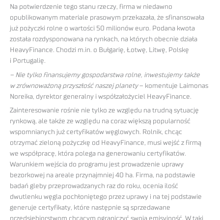
Na potwierdzenie tego stanu rzeczy, firma w niedawno
opublikowanym materiale prasowym przekazała, że sfinansowała
już pożyczki rolne o wartości 50 milionów euro. Podana kwota
została rozdysponowana na rynkach, na których obecnie działa
HeavyFinance. Chodzi m.in. o Bułgarię, Łotwę, Litwę, Polskę
i Portugalię.
– Nie tylko finansujemy gospodarstwa rolne, inwestujemy także
w zrównoważoną przyszłość naszej planety
– komentuje Laimonas
Noreika, dyrektor generalny i współzałożyciel HeavyFinance.
Zainteresowanie rośnie nie tylko ze względu na trudną sytuację
rynkową, ale także ze względu na coraz większą popularność
wspomnianych już certyfikatów węglowych. Rolnik, chcąc
otrzymać zieloną pożyczkę od HeavyFinance, musi wejść z firmą
we współpracę, która polega na generowaniu certyfikatów.
Warunkiem wejścia do programu jest prowadzenie uprawy
bezorkowej na areale przynajmniej 40 ha. Firma, na podstawie
badań gleby przeprowadzanych raz do roku, ocenia ilość
dwutlenku węgla pochłoniętego przez uprawy i na tej podstawie
generuje certyfikaty, które następnie są sprzedawane
przedsiębiorstwom chcącym ograniczyć swoją emisyjność. W taki