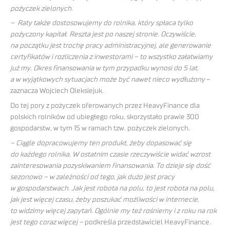
pożyczek zielonych
.
– Raty także dostosowujemy do rolnika, który spłaca tylko
pożyczony kapitał. Reszta jest po naszej stronie. Oczywiście,
na początku jest trochę pracy administracyjnej, ale generowanie
certyfikatów i rozliczenia z inwestorami – to wszystko załatwiamy
już my. Okres finansowania w tym przypadku wynosi do 5 lat,
a w wyjątkowych sytuacjach może być nawet nieco wydłużony
–
zaznacza Wojciech Oleksiejuk.
Do tej pory z pożyczek oferowanych przez HeavyFinance dla
polskich rolników od ubiegłego roku, skorzystało prawie 300
gospodarstw, w tym 15 w ramach tzw. pożyczek zielonych.
– Ciągle dopracowujemy ten produkt, żeby dopasować się
do każdego rolnika. W ostatnim czasie rzeczywiście widać wzrost
zainteresowania pozyskiwaniem finansowania. To dzieje się dość
sezonowo – w zależności od tego, jak dużo jest pracy
w gospodarstwach. Jak jest robota na polu, to jest robota na polu,
jak jest więcej czasu, żeby poszukać możliwości w internecie,
to widzimy więcej zapytań. Ogólnie my też rośniemy i z roku na rok
jest tego coraz więcej –
podkreśla przedstawiciel HeavyFinance.