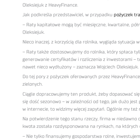
Oleksiejuk z HeavyFinance.
Jak podkreśla przedstawiciel, w przypadku
pożyczek tr
– Raty kapitałowe mogą być miesięczne, kwartalne, półr
Oleksiejuk.
Nieco inaczej, z korzyścią dla rolnika, wygląda sytuacja
– Raty także dostosowujemy do rolnika, który spłaca tylk
generowanie certyfikatów i rozliczenia z inwestorami –
nawet nieco wydłużony – zaznacza Wojciech Oleksiejuk.
Do tej pory z pożyczek oferowanych przez HeavyFinance
zielonych.
Ciągle dopracowujemy ten produkt, żeby dopasować się 
się dość sezonowo – w zależności od tego, jak dużo jest 
w internecie, to widzimy więcej zapytań. Ogólnie my też 
Na potwierdzenie tego stanu rzeczy, firma w niedawno 
kwota została rozdysponowana na rynkach, na których obe
– Nie tylko finansujemy gospodarstwa rolne, inwestuje