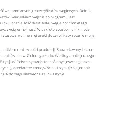
ość wspomnianych już certyfikatów węglowych. Rolnik,
ikatów. Warunkiem wejścia do programu jest
 roku, ocenia ilość dwutlenku węgla pochłoniętego
yć swoją emisyjność. W taki oto sposób, rolnik może
 stosowanych na niej praktyk, certyfikaty rocznie mogą
e spadkiem rentowności produkcji. Spowodowany jest on
zepisów – tzw. Zielonego Ładu. Według analiz jednego
tys.). W Polsce sytuacja ta może być jeszcze gorsza.
 tych gospodarstw rzeczywiście utrzymuje się jednak
cji. A do tego niezbędne są inwestycje.