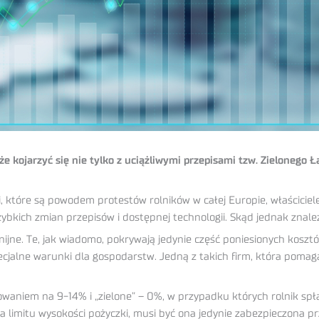
kojarzyć się nie tylko z uciążliwymi przepisami tzw. Zielonego Ła
które są powodem protestów rolników w całej Europie, właścicie
ybkich zmian przepisów i dostępnej technologii. Skąd jednak znale
nijne. Te, jak wiadomo, pokrywają jedynie część poniesionych koszt
ecjalne warunki dla gospodarstw. Jedną z takich firm, która pomag
waniem na 9-14% i „zielone” – 0%, w przypadku których rolnik spł
 limitu wysokości pożyczki, musi być ona jedynie zabezpieczona pr