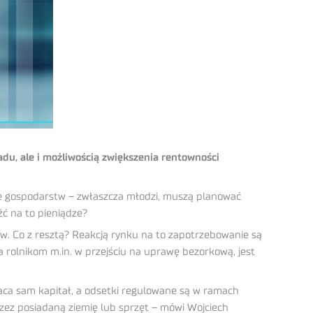
du, ale i możliwością zwiększenia rentowności
le gospodarstw – zwłaszcza młodzi, muszą planować
źć na to pieniądze?
ów. Co z resztą? Reakcją rynku na to zapotrzebowanie są
a rolnikom m.in. w przejściu na uprawę bezorkową, jest
aca sam kapitał, a odsetki regulowane są w ramach
zez posiadaną ziemię lub sprzęt – mówi Wojciech