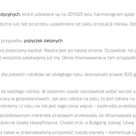
adycyjnych
, które udzielane są na 201503 lata, harmonogram spłat 
oczne lub też po prostu uzależnione od cyklu produkcji rolnika. Od
 w przypadku
pożyczek zielonych
.
o pożyczony kapitał. Reszta jest po naszej stronie. Oczywiście, na 
 to wszystko załatwiamy już my. Okres finansowania w tym przypad
 dla polskich rolników od ubiegłego roku, skorzystało prawie 300
do każdego rolnika. W ostatnim czasie rzeczywiście widać wzrost z
pracy w gospodarstwach. Jak jest robota na polu, to jest robota na 
rośniemy i z roku na rok jest tego coraz więcej – podkreśla przedst
opublikowanym materiale prasowym przekazała, że sfinansowała już
cnie działa HeavyFinance. Chodzi m.in. o Bułgarię, Łotwę, Litwę, P
my także w zrównoważoną przyszłość naszej planety – komentuje La