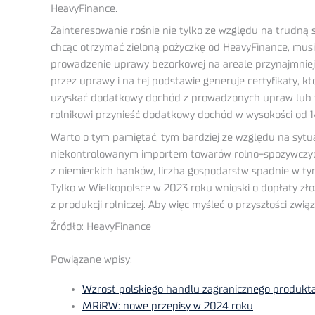
HeavyFinance.
Zainteresowanie rośnie nie tylko ze względu na trudną 
chcąc otrzymać zieloną pożyczkę od HeavyFinance, musi
prowadzenie uprawy bezorkowej na areale przynajmniej
przez uprawy i na tej podstawie generuje certyfikaty, 
uzyskać dodatkowy dochód z prowadzonych upraw lub też 
rolnikowi przynieść dodatkowy dochód w wysokości od 1
Warto o tym pamiętać, tym bardziej ze względu na sytu
niekontrolowanym importem towarów rolno-spożywczych 
z niemieckich banków, liczba gospodarstw spadnie w tym
Tylko w Wielkopolsce w 2023 roku wnioski o dopłaty zł
z produkcji rolniczej. Aby więc myśleć o przyszłości zwią
Źródło: HeavyFinance
Powiązane wpisy:
Wzrost polskiego handlu zagranicznego produkt
MRiRW: nowe przepisy w 2024 roku