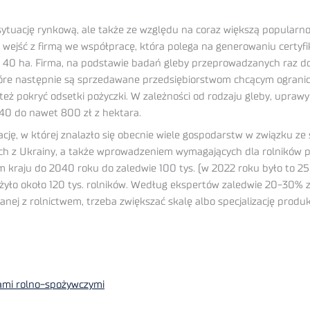
sytuację rynkową, ale także ze względu na coraz większą popularn
 wejść z firmą we współpracę, która polega na generowaniu certyf
 40 ha. Firma, na podstawie badań gleby przeprowadzanych raz do
które następnie są sprzedawane przedsiębiorstwom chcącym ogranicz
pokryć odsetki pożyczki. W zależności od rodzaju gleby, uprawy i
40 do nawet 800 zł z hektara.
ację, w której znalazło się obecnie wiele gospodarstw w związku z
z Ukrainy, a także wprowadzeniem wymagających dla rolników pr
 kraju do 2040 roku do zaledwie 100 tys. (w 2022 roku było to 256 
ożyło około 120 tys. rolników. Według ekspertów zaledwie 20-30% z
zanej z rolnictwem, trzeba zwiększać skalę albo specjalizację produk
ami rolno-spożywczymi