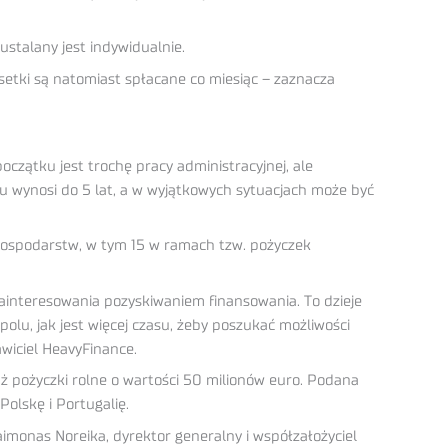
ustalany jest indywidualnie.
setki są natomiast spłacane co miesiąc – zaznacza
początku jest trochę pracy administracyjnej, ale
ku wynosi do 5 lat, a w wyjątkowych sytuacjach może być
 gospodarstw, w tym 15 w ramach tzw. pożyczek
ainteresowania pozyskiwaniem finansowania. To dzieje
polu, jak jest więcej czasu, żeby poszukać możliwości
awiciel HeavyFinance.
 pożyczki rolne o wartości 50 milionów euro. Podana
olskę i Portugalię.
imonas Noreika, dyrektor generalny i współzałożyciel