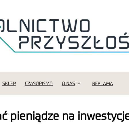
SKLEP
CZASOPISMO
O NAS
REKLAMA
ać pieniądze na inwestycj