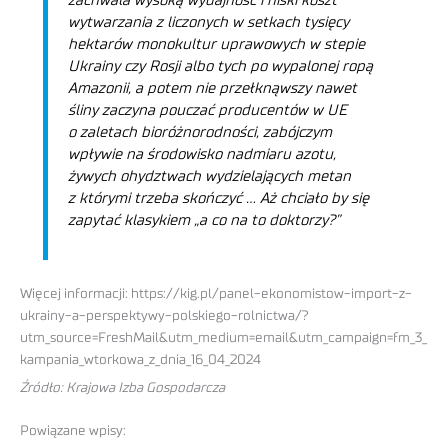
zachwala wysoką wydajność i niski koszt
wytwarzania z liczonych w setkach tysięcy
hektarów monokultur uprawowych w stepie
Ukrainy czy Rosji albo tych po wypalonej ropą
Amazonii, a potem nie przełknąwszy nawet
śliny zaczyna pouczać producentów w UE
o zaletach bioróżnorodności, zabójczym
wpływie na środowisko nadmiaru azotu,
żywych ohydztwach wydzielających metan
z którymi trzeba skończyć … Aż chciało by się
zapytać klasykiem „a co na to doktorzy?”
Więcej informacji: https://kig.pl/panel-ekonomistow-import-z-
ukrainy-a-perspektywy-polskiego-rolnictwa/?
utm_source=FreshMail&utm_medium=email&utm_campaign=fm_3_
kampania_wtorkowa_z_dnia_16_04_2024
Źródło: Krajowa Izba Gospodarcza
Powiązane wpisy: