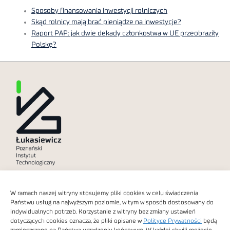
Sposoby finansowania inwestycji rolniczych
Skąd rolnicy mają brać pieniądze na inwestycje?
Raport PAP: jak dwie dekady członkostwa w UE przeobraziły
Polskę?
Polityka prywatności
W ramach naszej witryny stosujemy pliki cookies w celu świadczenia
Dostępność cyfrowa
Państwu usług na najwyższym poziomie, w tym w sposób dostosowany do
indywidualnych potrzeb. Korzystanie z witryny bez zmiany ustawień
dotyczących cookies oznacza, że pliki opisane w
Polityce Prywatności
będą