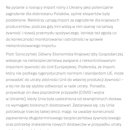
Na pytanie o rosnący import rolny z Ukrainy jako potencjalne
zagrożenie dla dobrostanu Polaków, opinie ekspertów były
podzielone. Niektórzy uznają import za zagrożenie dla krajowych
producentów, podczas gdy inni widzą w nim szansę na tańszą
żywność i rozwój przemysłu spożywczego. Istnieje też zgoda co
do konieczności monitorowania i ostrożności w sprawie
niekontrolowanego importu.
Piotr Soroczyński, Główny Ekonomista Krajowej Izby Gospodarczej,
wskazuje na niebezpieczeństwa związane z niekontrolowanym
importem żywności do Unii Europejskiej. Podkreśla, że import,
który nie podlega rygorystycznym normom i standardom UE, może
prowadzić do utraty zdolności Unii do własnej produkcji żywności –
a tej nie da się szybko odtworzyć w razie utraty. Ponadto,
przywołuje on dwa poprzednie przypadki (COVID i wojna
w Ukrainie), kiedy Unia była uzależniona od zewnętrznych dostaw,
co wymagało bolesnych dostosowań. Zastanawia się, czy Unia
potrzebuje trzeciej takiej lekcji, mając na uwadze konieczność
zapewnienia długoterminowego bezpieczeństwa żywnościowego
oraz potrzebę znalezienia nowych dostawców w przypadku utraty