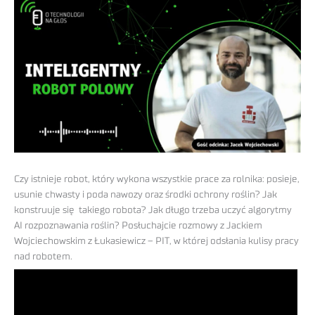
Czy istnieje robot, który wykona wszystkie prace za rolnika: posieje,
usunie chwasty i poda nawozy oraz środki ochrony roślin? Jak
konstruuje się takiego robota? Jak długo trzeba uczyć algorytmy
AI rozpoznawania roślin? Posłuchajcie rozmowy z Jackiem
Wojciechowskim z Łukasiewicz – PIT, w której odsłania kulisy pracy
nad robotem.