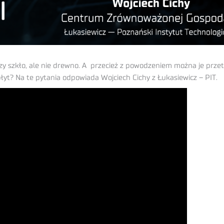
zy szkło, ale nie drewno. A przecież z powodzeniem można je prze
łyt? Na te pytania odpowiada Wojciech Cichy z Łukasiewicz – PIT.