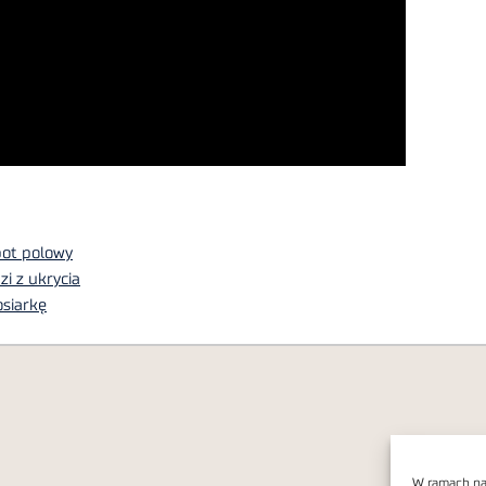
bot polowy
i z ukrycia
osiarkę
W ramach nas