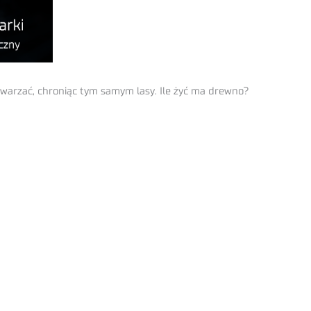
twarzać, chroniąc tym samym lasy. Ile żyć ma drewno?