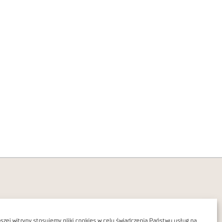
zej witryny stosujemy pliki cookies w celu świadczenia Państwu usług na