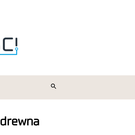
Search
for:
Search Button
e drewna