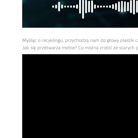
Myśląc o recyklingu, przychodzą nam do głowy plastik c
Jak się przetwarza meble? Co można zrobić ze starych p