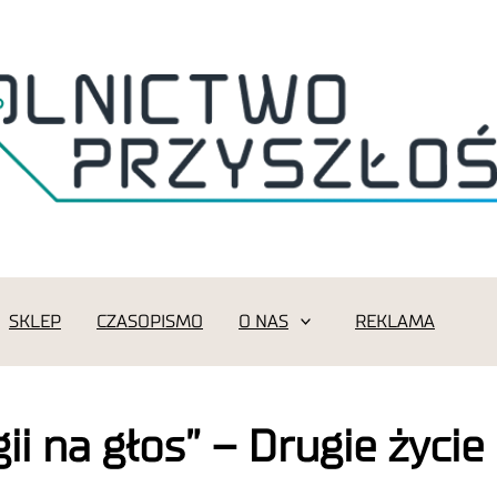
SKLEP
CZASOPISMO
O NAS
REKLAMA
ii na głos” – Drugie życi