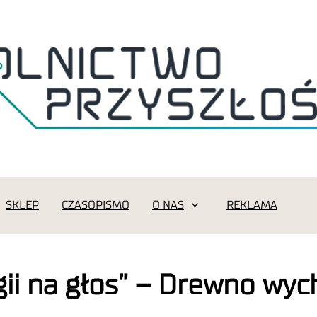
SKLEP
CZASOPISMO
O NAS
REKLAMA
ii na głos” – Drewno wych