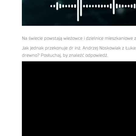
Na świecie powstają wieżowce i dzielnice mieszkaniowe 
Jak jednak przekonuje dr inż. Andrzej Noskowiak z Łuka
drewno? Posłuchaj, by znaleźć odpowiedź.