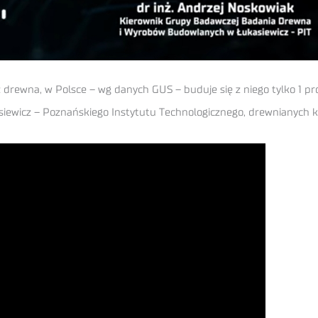
z drewna, w Polsce – wg danych GUS – buduje się z niego tylko 1 p
siewicz – Poznańskiego Instytutu Technologicznego, drewnianych ko