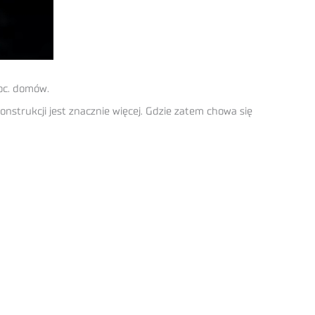
roc. domów.
nstrukcji jest znacznie więcej. Gdzie zatem chowa się