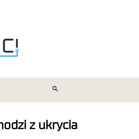
Search
for:
Search Button
odzi z ukrycia