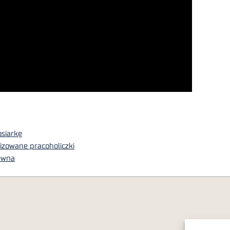
osiarkę
nizowane pracoholiczki
rewna