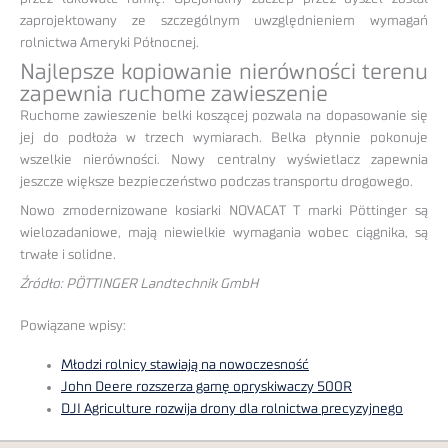
zaprojektowany ze szczególnym uwzględnieniem wymagań
rolnictwa Ameryki Północnej.
Najlepsze kopiowanie nierówności terenu
zapewnia ruchome zawieszenie
Ruchome zawieszenie belki koszącej pozwala na dopasowanie się
jej do podłoża w trzech wymiarach. Belka płynnie pokonuje
wszelkie nierówności. Nowy centralny wyświetlacz zapewnia
jeszcze większe bezpieczeństwo podczas transportu drogowego.
Nowo zmodernizowane kosiarki NOVACAT T marki Pöttinger są
wielozadaniowe, mają niewielkie wymagania wobec ciągnika, są
trwałe i solidne.
Źródło: PÖTTINGER Landtechnik GmbH
Powiązane wpisy:
Młodzi rolnicy stawiają na nowoczesność
John Deere rozszerza gamę opryskiwaczy 500R
DJI Agriculture rozwija drony dla rolnictwa precyzyjnego