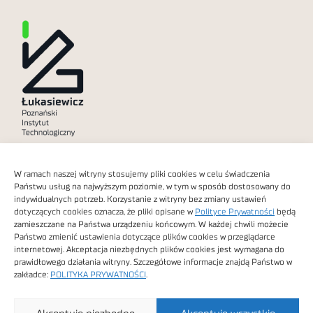
Polityka prywatności
W ramach naszej witryny stosujemy pliki cookies w celu świadczenia
Dostępność cyfrowa
Państwu usług na najwyższym poziomie, w tym w sposób dostosowany do
indywidualnych potrzeb. Korzystanie z witryny bez zmiany ustawień
dotyczących cookies oznacza, że pliki opisane w
Polityce Prywatności
będą
zamieszczane na Państwa urządzeniu końcowym. W każdej chwili możecie
Państwo zmienić ustawienia dotyczące plików cookies w przeglądarce
internetowej. Akceptacja niezbędnych plików cookies jest wymagana do
Obrazy stockowe
prawidłowego działania witryny. Szczegółowe informacje znajdą Państwo w
autorstwa
zakładce:
POLITYKA PRYWATNOŚCI
.
Sieć Badawcza Łukasiewicz - Poznański Instytut