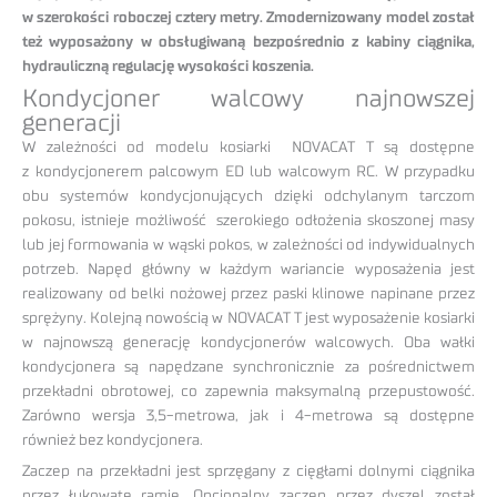
w szerokości roboczej cztery metry. Zmodernizowany model został
też wyposażony w obsługiwaną bezpośrednio z kabiny ciągnika,
hydrauliczną regulację wysokości koszenia.
Kondycjoner walcowy najnowszej
generacji
W zależności od modelu kosiarki NOVACAT T są dostępne
z kondycjonerem palcowym ED lub walcowym RC. W przypadku
obu systemów kondycjonujących dzięki odchylanym tarczom
pokosu, istnieje możliwość szerokiego odłożenia skoszonej masy
lub jej formowania w wąski pokos, w zależności od indywidualnych
potrzeb. Napęd główny w każdym wariancie wyposażenia jest
realizowany od belki nożowej przez paski klinowe napinane przez
sprężyny. Kolejną nowością w NOVACAT T jest wyposażenie kosiarki
w najnowszą generację kondycjonerów walcowych. Oba wałki
kondycjonera są napędzane synchronicznie za pośrednictwem
przekładni obrotowej, co zapewnia maksymalną przepustowość.
Zarówno wersja 3,5-metrowa, jak i 4-metrowa są dostępne
również bez kondycjonera.
Zaczep na przekładni jest sprzęgany z cięgłami dolnymi ciągnika
przez łukowate ramię. Opcjonalny zaczep przez dyszel został