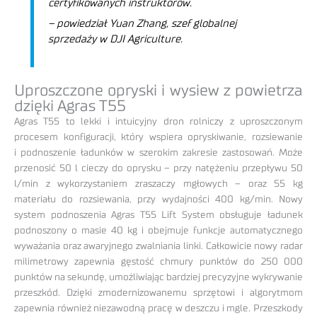
certyfikowanych instruktorów.
– powiedział Yuan Zhang, szef globalnej
sprzedaży w DJI Agriculture.
Uproszczone opryski i wysiew z powietrza
dzięki Agras T55
Agras T55 to lekki i intuicyjny dron rolniczy z uproszczonym
procesem konfiguracji, który wspiera opryskiwanie, rozsiewanie
i podnoszenie ładunków w szerokim zakresie zastosowań. Może
przenosić 50 l cieczy do oprysku – przy natężeniu przepływu 50
l/min z wykorzystaniem zraszaczy mgłowych – oraz 55 kg
materiału do rozsiewania, przy wydajności 400 kg/min. Nowy
system podnoszenia Agras T55 Lift System obsługuje ładunek
podnoszony o masie 40 kg i obejmuje funkcje automatycznego
wyważania oraz awaryjnego zwalniania linki. Całkowicie nowy radar
milimetrowy zapewnia gęstość chmury punktów do 250 000
punktów na sekundę, umożliwiając bardziej precyzyjne wykrywanie
przeszkód. Dzięki zmodernizowanemu sprzętowi i algorytmom
zapewnia również niezawodną pracę w deszczu i mgle. Przeszkody