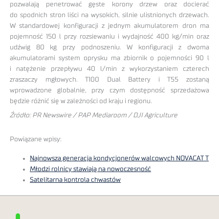
pozwalają penetrować gęste korony drzew oraz docierać
do spodnich stron liści na wysokich, silnie ulistnionych drzewach.
W standardowej konfiguracji z jednym akumulatorem dron ma
pojemność 150 l przy rozsiewaniu i wydajność 400 kg/min oraz
udźwig 80 kg przy podnoszeniu. W konfiguracji z dwoma
akumulatorami system oprysku ma zbiornik o pojemności 90 l
i natężenie przepływu 40 l/min z wykorzystaniem czterech
zraszaczy mgłowych. T100 Dual Battery i T55 zostaną
wprowadzone globalnie, przy czym dostępność sprzedażowa
będzie różnić się w zależności od kraju i regionu.
Źródło: PR Newswire / PAP Mediaroom / DJI Agriculture
Powiązane wpisy:
Najnowsza generacja kondycjonerów walcowych NOVACAT T
Młodzi rolnicy stawiają na nowoczesność
Satelitarna kontrola chwastów