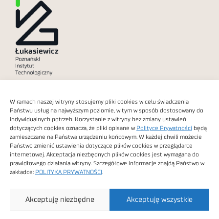
Polityka prywatności
W ramach naszej witryny stosujemy pliki cookies w celu świadczenia
Dostępność cyfrowa
Państwu usług na najwyższym poziomie, w tym w sposób dostosowany do
indywidualnych potrzeb. Korzystanie z witryny bez zmiany ustawień
dotyczących cookies oznacza, że pliki opisane w
Polityce Prywatności
będą
zamieszczane na Państwa urządzeniu końcowym. W każdej chwili możecie
Państwo zmienić ustawienia dotyczące plików cookies w przeglądarce
internetowej. Akceptacja niezbędnych plików cookies jest wymagana do
Obrazy stockowe
prawidłowego działania witryny. Szczegółowe informacje znajdą Państwo w
autorstwa
zakładce:
POLITYKA PRYWATNOŚCI
.
Sieć Badawcza Łukasiewicz - Poznański Instytut
Akceptuję niezbędne
Akceptuję wszystkie
Technologiczny