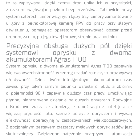
te są zapisywane, dzięki czemu dron unika ich w przyszłości,
z czasem zwiększając poziom bezpieczeństwa. Całkowicie nowy
system czterech kamer wizyjnych łączy trzy kamery zamontowane
u góry z pełnokolorową kamerą FPV do pracy przy słabym
oświetleniu, pomagając operatorom obserwować obszar przed
dronem, za nim, po jego lewej i prawej stronie oraz pod nim.
Precyzyjna obsługa dużych pól dzięki
systemowi oprysku z dwoma
akumulatorami Agras T100
System oprysku z dwoma akumulatorami Agras T100 zapewnia
większą wszechstronność w szeregu zadań rolniczych oraz wyższą
efektywność. Dzięki dwóm inteligentnym akumulatorom czas
zawisu przy takim samym ładunku wzrasta o 50%, a zbiornik
o pojemności 90 l zapewnia dłuższy czas pracy, umożliwiając
płynne, nieprzerwane działania na dużych obszarach. Podwójne
odśrodkowe zraszacze atomizujące umożliwiają z kolei jeszcze
większą prędkość lotu, szersze pokrycie opryskiem i wyższą
efektywność operacyjną w zastosowaniach wielkoobszarowych.
Z opcjonalnym zestawem zraszaczy mgłowych oprysk sadów jest
skuteczniejszy. Zwiększone natężenie przepływu i atomizacja