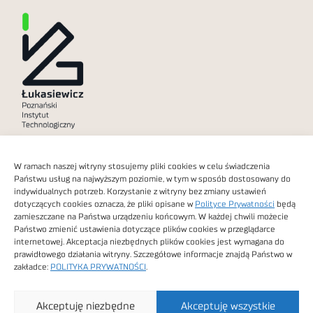
Polityka prywatności
W ramach naszej witryny stosujemy pliki cookies w celu świadczenia
Dostępność cyfrowa
Państwu usług na najwyższym poziomie, w tym w sposób dostosowany do
indywidualnych potrzeb. Korzystanie z witryny bez zmiany ustawień
dotyczących cookies oznacza, że pliki opisane w
Polityce Prywatności
będą
zamieszczane na Państwa urządzeniu końcowym. W każdej chwili możecie
Państwo zmienić ustawienia dotyczące plików cookies w przeglądarce
internetowej. Akceptacja niezbędnych plików cookies jest wymagana do
Obrazy stockowe
prawidłowego działania witryny. Szczegółowe informacje znajdą Państwo w
autorstwa
zakładce:
POLITYKA PRYWATNOŚCI
.
Sieć Badawcza Łukasiewicz - Poznański Instytut
Akceptuję niezbędne
Akceptuję wszystkie
Technologiczny