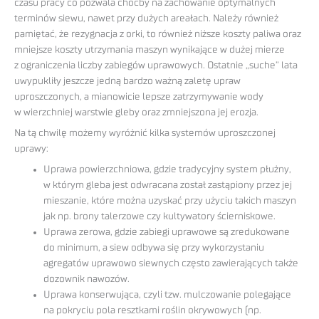
czasu pracy co pozwala choćby na zachowanie optymalnych
terminów siewu, nawet przy dużych areałach. Należy również
pamiętać, że rezygnacja z orki, to również niższe koszty paliwa oraz
mniejsze koszty utrzymania maszyn wynikające w dużej mierze
z ograniczenia liczby zabiegów uprawowych. Ostatnie „suche” lata
uwypukliły jeszcze jedną bardzo ważną zaletę upraw
uproszczonych, a mianowicie lepsze zatrzymywanie wody
w wierzchniej warstwie gleby oraz zmniejszona jej erozja.
Na tą chwilę możemy wyróżnić kilka systemów uproszczonej
uprawy:
Uprawa powierzchniowa, gdzie tradycyjny system płużny,
w którym gleba jest odwracana został zastąpiony przez jej
mieszanie, które można uzyskać przy użyciu takich maszyn
jak np. brony talerzowe czy kultywatory ścierniskowe.
Uprawa zerowa, gdzie zabiegi uprawowe są zredukowane
do minimum, a siew odbywa się przy wykorzystaniu
agregatów uprawowo siewnych często zawierających także
dozownik nawozów.
Uprawa konserwująca, czyli tzw. mulczowanie polegające
na pokryciu pola resztkami roślin okrywowych (np.