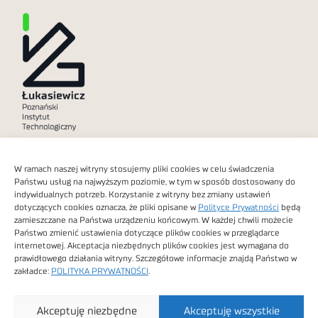
Polityka prywatności
W ramach naszej witryny stosujemy pliki cookies w celu świadczenia
Dostępność cyfrowa
Państwu usług na najwyższym poziomie, w tym w sposób dostosowany do
indywidualnych potrzeb. Korzystanie z witryny bez zmiany ustawień
dotyczących cookies oznacza, że pliki opisane w
Polityce Prywatności
będą
zamieszczane na Państwa urządzeniu końcowym. W każdej chwili możecie
Państwo zmienić ustawienia dotyczące plików cookies w przeglądarce
internetowej. Akceptacja niezbędnych plików cookies jest wymagana do
Obrazy stockowe
prawidłowego działania witryny. Szczegółowe informacje znajdą Państwo w
autorstwa
zakładce:
POLITYKA PRYWATNOŚCI
.
Sieć Badawcza Łukasiewicz - Poznański Instytut
Akceptuję niezbędne
Akceptuję wszystkie
Technologiczny