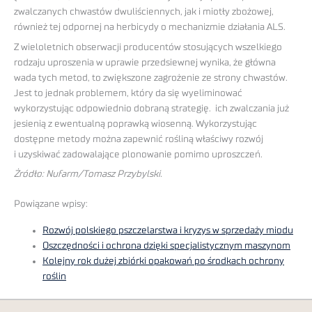
zwalczanych chwastów dwuliściennych, jak i miotły zbożowej,
również tej odpornej na herbicydy o mechanizmie działania ALS.
Z wieloletnich obserwacji producentów stosujących wszelkiego
rodzaju uproszenia w uprawie przedsiewnej wynika, że główna
wada tych metod, to zwiększone zagrożenie ze strony chwastów.
Jest to jednak problemem, który da się wyeliminować
wykorzystując odpowiednio dobraną strategię. ich zwalczania już
jesienią z ewentualną poprawką wiosenną. Wykorzystując
dostępne metody można zapewnić rośliną właściwy rozwój
i uzyskiwać zadowalające plonowanie pomimo uproszczeń.
Żródło: Nufarm/Tomasz Przybylski.
Powiązane wpisy:
Rozwój polskiego pszczelarstwa i kryzys w sprzedaży miodu
Oszczędności i ochrona dzięki specjalistycznym maszynom
Kolejny rok dużej zbiórki opakowań po środkach ochrony
roślin