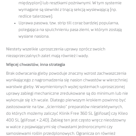
międzyplon) lub resztkami pożniwnymi. W tym systemie
wymagane są siewniki z tnącą sekcją wysiewającą (np.
redlice talerzowe).
Uprawa pasowa, tzw. strip till coraz bardziej popularna,
polegająca na spulchnieniu pasa ziemi, w którym zostają
wysiane nasiona.
Niestety wszelkie uproszczenia uprawy oprócz swoich
niezaprzeczalnych zalet mają również i wady.
Więcej chwastów, inna strategia
Brak odwracania gleby powoduje znaczny wzrost zachwaszczenia
wynikającego z nagromadzenia się nasion chwastów w wierzchniej
warstwie gleby. W wymienionych wyżej systemach uproszczonej
uprawy zabiegi mechaniczne zredukowane są do minimum lub nie
wykonuje się ich wcale. Dlatego pierwszym krokiem powinno być
zastosowanie na tzw. „ściernisko” preparatów nieselektywnych,
do których możemy zaliczyć Klinik Free 360 SL (glifosat) czy Kileo
400 SL (glifosat + 2,4D). Zabieg ten jest często wręcz nieodzowny
w walce z pojawiającymi się chwastami jednorocznymi czy
samosiewami roślin przedplonowych. Ogranicza on również