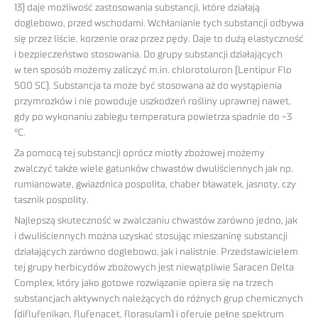
13) daje możliwość zastosowania substancji, które działają
doglebowo, przed wschodami. Wchłanianie tych substancji odbywa
się przez liście, korzenie oraz przez pędy. Daje to dużą elastyczność
i bezpieczeństwo stosowania. Do grupy substancji działających
w ten sposób możemy zaliczyć m.in. chlorotoluron (Lentipur Flo
500 SC). Substancja ta może być stosowana aż do wystąpienia
przymrozków i nie powoduje uszkodzeń rośliny uprawnej nawet,
gdy po wykonaniu zabiegu temperatura powietrza spadnie do -3
°C.
Za pomocą tej substancji oprócz miotły zbożowej możemy
zwalczyć także wiele gatunków chwastów dwuliściennych jak np.
rumianowate, gwiazdnica pospolita, chaber bławatek, jasnoty, czy
tasznik pospolity.
Najlepszą skuteczność w zwalczaniu chwastów zarówno jedno, jak
i dwuliściennych można uzyskać stosując mieszaninę substancji
działających zarówno doglebowo, jak i nalistnie. Przedstawicielem
tej grupy herbicydów zbożowych jest niewątpliwie Saracen Delta
Complex, który jako gotowe rozwiązanie opiera się na trzech
substancjach aktywnych należących do różnych grup chemicznych
(diflufenikan, flufenacet, florasulam) i oferuje pełne spektrum