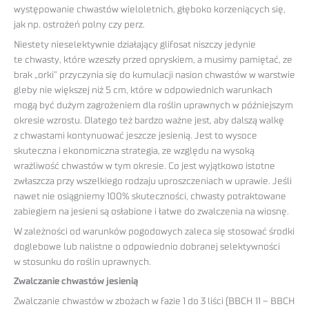
występowanie chwastów wieloletnich, głęboko korzeniących się,
jak np. ostrożeń polny czy perz.
Niestety nieselektywnie działający glifosat niszczy jedynie
te chwasty, które wzeszły przed opryskiem, a musimy pamiętać, ze
brak „orki” przyczynia się do kumulacji nasion chwastów w warstwie
gleby nie większej niż 5 cm, które w odpowiednich warunkach
mogą być dużym zagrożeniem dla roślin uprawnych w późniejszym
okresie wzrostu. Dlatego też bardzo ważne jest, aby dalszą walkę
z chwastami kontynuować jeszcze jesienią. Jest to wysoce
skuteczna i ekonomiczna strategia, ze względu na wysoką
wrażliwość chwastów w tym okresie. Co jest wyjątkowo istotne
zwłaszcza przy wszelkiego rodzaju uproszczeniach w uprawie. Jeśli
nawet nie osiągniemy 100% skuteczności, chwasty potraktowane
zabiegiem na jesieni są osłabione i łatwe do zwalczenia na wiosnę.
W zależności od warunków pogodowych zaleca się stosować środki
doglebowe lub nalistne o odpowiednio dobranej selektywności
w stosunku do roślin uprawnych.
Zwalczanie chwastów jesienią
Zwalczanie chwastów w zbożach w fazie 1 do 3 liści (BBCH 11 – BBCH