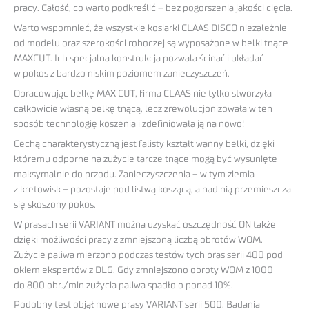
pracy. Całość, co warto podkreślić – bez pogorszenia jakości cięcia.
Warto wspomnieć, że wszystkie kosiarki CLAAS DISCO niezależnie
od modelu oraz szerokości roboczej są wyposażone w belki tnące
MAXCUT. Ich specjalna konstrukcja pozwala ścinać i układać
w pokos z bardzo niskim poziomem zanieczyszczeń.
Opracowując belkę MAX CUT, firma CLAAS nie tylko stworzyła
całkowicie własną belkę tnącą, lecz zrewolucjonizowała w ten
sposób technologię koszenia i zdefiniowała ją na nowo!
Cechą charakterystyczną jest falisty kształt wanny belki, dzięki
któremu odporne na zużycie tarcze tnące mogą być wysunięte
maksymalnie do przodu. Zanieczyszczenia – w tym ziemia
z kretowisk – pozostaje pod listwą koszącą, a nad nią przemieszcza
się skoszony pokos.
W prasach serii VARIANT można uzyskać oszczędność ON także
dzięki możliwości pracy z zmniejszoną liczbą obrotów WOM.
Zużycie paliwa mierzono podczas testów tych pras serii 400 pod
okiem ekspertów z DLG. Gdy zmniejszono obroty WOM z 1000
do 800 obr./min zużycia paliwa spadło o ponad 10%.
Podobny test objął nowe prasy VARIANT serii 500. Badania