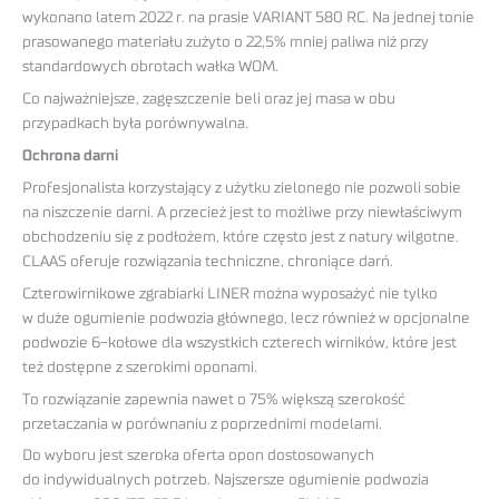
wykonano latem 2022 r. na prasie VARIANT 580 RC. Na jednej tonie
prasowanego materiału zużyto o 22,5% mniej paliwa niż przy
standardowych obrotach wałka WOM.
Co najważniejsze, zagęszczenie beli oraz jej masa w obu
przypadkach była porównywalna.
Ochrona darni
Profesjonalista korzystający z użytku zielonego nie pozwoli sobie
na niszczenie darni. A przecież jest to możliwe przy niewłaściwym
obchodzeniu się z podłożem, które często jest z natury wilgotne.
CLAAS oferuje rozwiązania techniczne, chroniące darń.
Czterowirnikowe zgrabiarki LINER można wyposażyć nie tylko
w duże ogumienie podwozia głównego, lecz również w opcjonalne
podwozie 6-kołowe dla wszystkich czterech wirników, które jest
też dostępne z szerokimi oponami.
To rozwiązanie zapewnia nawet o 75% większą szerokość
przetaczania w porównaniu z poprzednimi modelami.
Do wyboru jest szeroka oferta opon dostosowanych
do indywidualnych potrzeb. Najszersze ogumienie podwozia