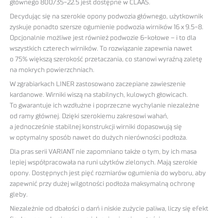
głównego 800/35-22.5 jest dostępne w CLAAS.
Decydując się na szerokie opony podwozia głównego, użytkownik
zyskuje ponadto szersze ogumienie podwozia wirników 16 x 9.5-8.
Opcjonalnie możliwe jest również podwozie 6-kołowe – i to dla
wszystkich czterech wirników. To rozwiązanie zapewnia nawet
o 75% większą szerokość przetaczania, co stanowi wyraźną zaletę
na mokrych powierzchniach.
W zgrabiarkach LINER zastosowano zaczepiane zawieszenie
kardanowe. Wirniki wiszą na stabilnych, kulowych głowicach.
To gwarantuje ich wzdłużne i poprzeczne wychylanie niezależne
od ramy głównej. Dzięki szerokiemu zakresowi wahań,
a jednocześnie stabilnej konstrukcji wirniki dopasowują się
w optymalny sposób nawet do dużych nierówności podłoża.
Dla pras serii VARIANT nie zapomniano także o tym, by ich masa
lepiej współpracowała na runi użytków zielonych. Mają szerokie
opony. Dostępnych jest pięć rozmiarów ogumienia do wyboru, aby
zapewnić przy dużej wilgotności podłoża maksymalną ochronę
gleby.
Niezależnie od dbałości o darń i niskie zużycie paliwa, liczy się efekt