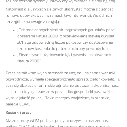
za uproszczone systemy uprawy czy wymieszanie słomy z glebą.
Natomiast dla użytkach zielonych skorzystać można z płatności
rolno-środowiskowych w ramach tzw. interwencji. Wśród nich
szczególne na uwagę zasługują:
„Ochrona cennych siedlisk i zagrożonych gatunków poza
obszarami Natura 2000” z przewidywaną stawką kilkuset
zł/ha za odpowiednią liczbę pokosów czy dostosowanie
terminów koszenia do potrzeb ochrony przyrody lub
„Ekstensywne użytkowanie łąk i pastwisk na obszarach
Natura 2000”.
Praca na tak wrażliwych terenach ze względu na cenne warunki
przyrodnicze, wymaga specjalistycznego sprzętu zielonkowego. Tu
liczy się dbałość o ruń, niskie ugniatanie podłoża, niskoemisyjność
spalin i do tego jak zawsze w przypadku gospodarki paszowej –
wysoka jakość pokosu. Takie maszyny znajdziemy w szerokiej
palecie CLAAS.
Kosiarki i prasy
Niższe obroty WOM podczas pracy to oczywista oszczędność
paliwa. CLAAS oferuje kosiarki i prasy pracujące przy niższych