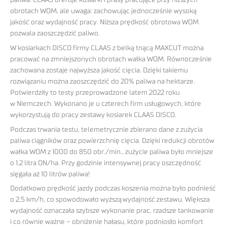
obrotach WOM, ale uwaga: zachowując jednocześnie wysoką
jakość oraz wydajność pracy. Niższa prędkość obrotowa WOM
pozwala zaoszczędzić paliwo.
W kosiarkach DISCO firmy CLAAS z belką tnącą MAXCUT można
pracować na zmniejszonych obrotach wałka WOM. Równocześnie
zachowana zostaje najwyższa jakość cięcia. Dzięki takiemu
rozwiązaniu można zaoszczędzić do 20% paliwa na hektarze.
Potwierdziły to testy przeprowadzone latem 2022 roku
w Niemczech. Wykonano je u czterech firm usługowych, które
wykorzystują do pracy zestawy kosiarek CLAAS DISCO.
Podczas trwania testu, telemetrycznie zbierano dane z zużycia
paliwa ciągników oraz powierzchnię cięcia. Dzięki redukcji obrotów
wałka WOM z 1000 do 850 obr./min., zużycie paliwa było mniejsze
o 1,2 litra ON/ha. Przy godzinie intensywnej pracy oszczędność
sięgała aż 10 litrów paliwa!
Dodatkowo prędkość jazdy podczas koszenia można było podnieść
o 2,5 km/h, co spowodowało wyższą wydajność zestawu. Większa
wydajność oznaczała szybsze wykonanie prac, rzadsze tankowanie
i co równie ważne – obniżenie hałasu, które podniosło komfort