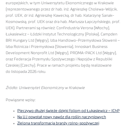
europejskich, w tym Uniwersytetu Ekonomicznego w Krakowie
(reprezentowanego przez dr hab. inż. Agnieszkę Cholewa-Wójcik,
prof. UEK, dr inż. Agnieszkę Kawecką, dr hab. Katarzynę Sanak-
Kosmowską, prof. UEK oraz dra hab. Mariusza Łapczyńskiego, prof.
UEK). Partnerami są również: Confindustria Verona (Włochy),
Łukasiewicz – Łódzki Instytut Technologiczny (Polska), Campden
BRI Hungary Ltd (Węgry), Izba Handlowo-Przemysłowa Słowenii –
Izba Rolnicza i Przemysłowa (Słowenia), Innoskart Business
Development Nonprofit Ltd (Węgry), PROMA-PACK Ltd (Węgry),
oraz Federacja Przemysłu Spożywczego i Napojów z Republiki
Czeskiej (Czechy). Prace w ramach projektu będą realizowane
do listopada 2026 roku.
Źródło: Uniwersytet Ekonomiczny w Krakowie
Powiązane wpisy:
Pieczywo dłużej świeże dzięki foliom od Łukasiewicz – IChP
Na UJ powstał nowy nawóz dla roślin naczyniowych
Zielona transformacja branży rolno-spożywczej