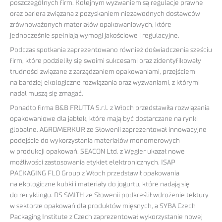
poszczególnych firm. Kolejnym wyzwaniem są regulacje prawne
oraz bariera związana z pozyskaniem niezawodnych dostawców
zrównoważonych materiałów opakowaniowych, które
jednocześnie spełniają wymogi jakościowe i regulacyjne.
Podczas spotkania zaprezentowano również doświadczenia sześciu
firm, które podzieliły się swoimi sukcesami oraz zidentyfikowały
trudności związane z zarządzaniem opakowaniami, przejściem
na bardziej ekologiczne rozwiązania oraz wyzwaniami, z którymi
nadal muszą się zmagać.
Ponadto firma B&B FRUTTA S.r.l. z Włoch przedstawiła rozwiązania
opakowaniowe dla jabłek, które mają być dostarczane na rynki
globalne. AGROMERKUR ze Słowenii zaprezentował innowacyjne
podejście do wykorzystania materiałów monomerowych
w produkcji opakowań. SEACON Ltd. z Węgier ukazał nowe
możliwości zastosowania etykiet elektronicznych. ISAP
PACKAGING FLO Group z Włoch przedstawił opakowania
na ekologiczne kubki i materiały do jogurtu, które nadają się
do recyklingu. DS SMITH ze Słowenii podkreślił wdrożenie tektury
w sektorze opakowań dla produktów mięsnych, a SYBA Czech
Packaging Institute z Czech zaprezentował wykorzystanie nowej