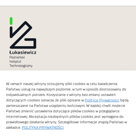
Polityka prywatności
W ramach naszej witryny stosujemy pliki cookies w celu świadczenia
Dostępność cyfrowa
Państwu usług na najwyższym poziomie, w tym w sposób dostosowany do
indywidualnych potrzeb. Korzystanie z witryny bez zmiany ustawień
dotyczących cookies oznacza, że pliki opisane w
Polityce Prywatności
będą
zamieszczane na Państwa urządzeniu końcowym. W każdej chwili możecie
Państwo zmienić ustawienia dotyczące plików cookies w przeglądarce
internetowej. Akceptacja niezbędnych plików cookies jest wymagana do
Obrazy stockowe
prawidłowego działania witryny. Szczegółowe informacje znajdą Państwo w
autorstwa
zakładce:
POLITYKA PRYWATNOŚCI
.