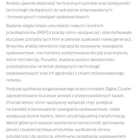
Analiza ujawniła złożoność technicznych potrzeb oraz dostępności
technologii niezbędnych do wdrożenia zrównoważonych
i innowacyjnych rozwiązań opakowaniowych.
Badanie objęło blisko czterdzieści małych i średnich
przedsiębiorstw (MŚP) z branży rolno-spożywczej i zidentyfikowało
kluczowe potrzeby tych firm w zakresie opakowań nowej generacji.
W wyniku analizy określono najczęściej stosowane rozwiązania
opakowaniowe, mechanizmy podejmowania decyzji oraz kryteria,
które nimi kierują. Ponadto, zbadano poziom świadomości
przedsiębiorstw na temat dostępnych technologii
opakowaniowych oraz ich zgodności z celami zrównoważonego
rozwoju.
Podczas spotkania zorganizowanego przez Innoskart Digital Cluster
zaprezentowano kluczowe wnioski z przeprowadzonych badań.
Chociaż sektor rolno-spożywczy wykazuje chęć przejścia
na bardziej zrównoważone rozwiązania opakowaniowe, nadal
występują istotne bariery, które utrudniają pełną transformację.
Wśród głównych wyzwań wymieniono konieczność zachowania
jakości i bezpieczeństwa produktów, wydłużenie okresu
przydatności do spożycia, efektywne zarządzanie opakowaniami