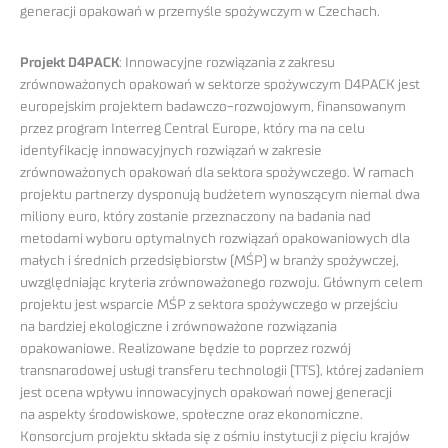
generacji opakowań w przemyśle spożywczym w Czechach.
Projekt D4PACK
: Innowacyjne rozwiązania z zakresu
zrównoważonych opakowań w sektorze spożywczym D4PACK jest
europejskim projektem badawczo-rozwojowym, finansowanym
przez program Interreg Central Europe, który ma na celu
identyfikację innowacyjnych rozwiązań w zakresie
zrównoważonych opakowań dla sektora spożywczego. W ramach
projektu partnerzy dysponują budżetem wynoszącym niemal dwa
miliony euro, który zostanie przeznaczony na badania nad
metodami wyboru optymalnych rozwiązań opakowaniowych dla
małych i średnich przedsiębiorstw (MŚP) w branży spożywczej,
uwzględniając kryteria zrównoważonego rozwoju. Głównym celem
projektu jest wsparcie MŚP z sektora spożywczego w przejściu
na bardziej ekologiczne i zrównoważone rozwiązania
opakowaniowe. Realizowane będzie to poprzez rozwój
transnarodowej usługi transferu technologii (TTS), której zadaniem
jest ocena wpływu innowacyjnych opakowań nowej generacji
na aspekty środowiskowe, społeczne oraz ekonomiczne.
Konsorcjum projektu składa się z ośmiu instytucji z pięciu krajów