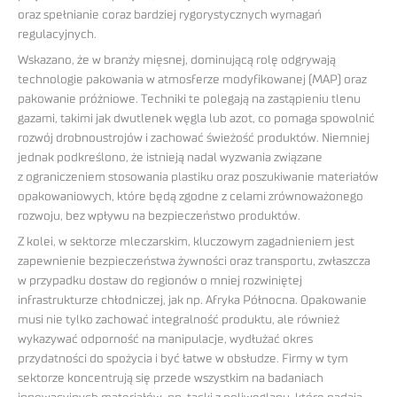
oraz spełnianie coraz bardziej rygorystycznych wymagań
regulacyjnych.
Wskazano, że w branży mięsnej, dominującą rolę odgrywają
technologie pakowania w atmosferze modyfikowanej (MAP) oraz
pakowanie próżniowe. Techniki te polegają na zastąpieniu tlenu
gazami, takimi jak dwutlenek węgla lub azot, co pomaga spowolnić
rozwój drobnoustrojów i zachować świeżość produktów. Niemniej
jednak podkreślono, że istnieją nadal wyzwania związane
z ograniczeniem stosowania plastiku oraz poszukiwanie materiałów
opakowaniowych, które będą zgodne z celami zrównoważonego
rozwoju, bez wpływu na bezpieczeństwo produktów.
Z kolei, w sektorze mleczarskim, kluczowym zagadnieniem jest
zapewnienie bezpieczeństwa żywności oraz transportu, zwłaszcza
w przypadku dostaw do regionów o mniej rozwiniętej
infrastrukturze chłodniczej, jak np. Afryka Północna. Opakowanie
musi nie tylko zachować integralność produktu, ale również
wykazywać odporność na manipulacje, wydłużać okres
przydatności do spożycia i być łatwe w obsłudze. Firmy w tym
sektorze koncentrują się przede wszystkim na badaniach