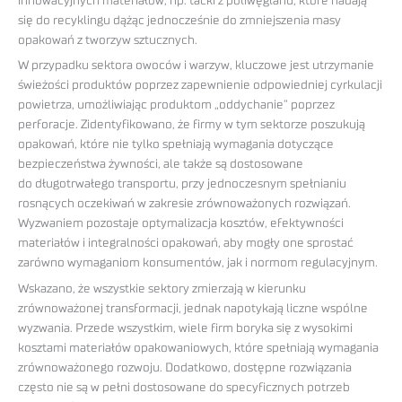
innowacyjnych materiałów, np. tacki z poliwęglanu, które nadają
się do recyklingu dążąc jednocześnie do zmniejszenia masy
opakowań z tworzyw sztucznych.
W przypadku sektora owoców i warzyw, kluczowe jest utrzymanie
świeżości produktów poprzez zapewnienie odpowiedniej cyrkulacji
powietrza, umożliwiając produktom „oddychanie” poprzez
perforacje. Zidentyfikowano, że firmy w tym sektorze poszukują
opakowań, które nie tylko spełniają wymagania dotyczące
bezpieczeństwa żywności, ale także są dostosowane
do długotrwałego transportu, przy jednoczesnym spełnianiu
rosnących oczekiwań w zakresie zrównoważonych rozwiązań.
Wyzwaniem pozostaje optymalizacja kosztów, efektywności
materiałów i integralności opakowań, aby mogły one sprostać
zarówno wymaganiom konsumentów, jak i normom regulacyjnym.
Wskazano, że wszystkie sektory zmierzają w kierunku
zrównoważonej transformacji, jednak napotykają liczne wspólne
wyzwania. Przede wszystkim, wiele firm boryka się z wysokimi
kosztami materiałów opakowaniowych, które spełniają wymagania
zrównoważonego rozwoju. Dodatkowo, dostępne rozwiązania
często nie są w pełni dostosowane do specyficznych potrzeb