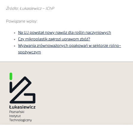
Źródło: Łukasiewicz – IChP
Powiązane wpisy:
Na UJ powstał nowy nawóz dla roślin naczyniowych
Czy mikroplastik zagrozi uprawom zbóż?
Wyzwania zrównoważonych opakowań w sektorze rolno-
spożywczym