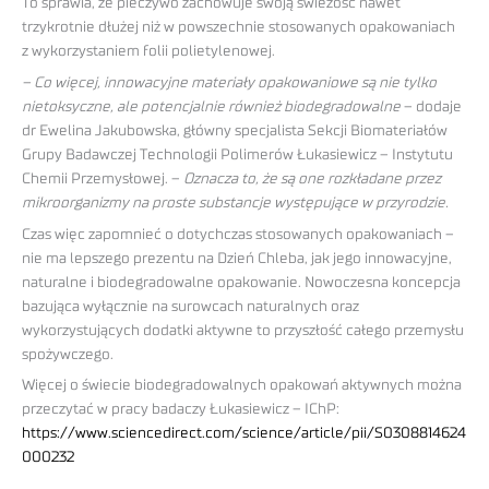
To sprawia, że pieczywo zachowuje swoją świeżość nawet
trzykrotnie dłużej niż w powszechnie stosowanych opakowaniach
z wykorzystaniem folii polietylenowej.
– Co więcej, innowacyjne materiały opakowaniowe są nie tylko
nietoksyczne, ale potencjalnie również biodegradowalne
– dodaje
dr Ewelina Jakubowska, główny specjalista Sekcji Biomateriałów
Grupy Badawczej Technologii Polimerów Łukasiewicz – Instytutu
Chemii Przemysłowej. –
Oznacza to, że są one rozkładane przez
mikroorganizmy na proste substancje występujące w przyrodzie.
Czas więc zapomnieć o dotychczas stosowanych opakowaniach –
nie ma lepszego prezentu na Dzień Chleba, jak jego innowacyjne,
naturalne i biodegradowalne opakowanie. Nowoczesna koncepcja
bazująca wyłącznie na surowcach naturalnych oraz
wykorzystujących dodatki aktywne to przyszłość całego przemysłu
spożywczego.
Więcej o świecie biodegradowalnych opakowań aktywnych można
przeczytać w pracy badaczy Łukasiewicz – IChP:
https://www.sciencedirect.com/science/article/pii/S0308814624
000232