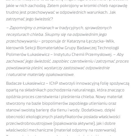
jakie w nich zachodzą. Zatem pokrojony w kromki chleb naprawdę
trudno jest przechowywać w odpowiednich warunkach. Jak
zatrzymać jego świeżość?
– Zapomnijmy o zmianach w tradycyjnych, sprawdzonych
recepturach chleba. Skupmy się na odpowiednim jego
przechowywaniu
– proponuje dr Katarzyna Łęczycka–Wilk,
kierownik Sekcji Biomateriałów Grupy Badawczej Technologii
Polimerów Łukasiewicz – Instytutu Chemii Przemysłowej. –
Aby
zachować jego świeżość, zapobiec czerstwieniu i zatrzymać proces
powstawania pleśni, wystarczy zastosować odpowiednie
i naturalne materiały opakowaniowe.
Badacze Łukasiewicz – IChP stworzyli innowacyjną folię spożywczą
opartą na składnikach pochodzenia naturalnego, która znacząco
opóźnia proces czerstwienia i pleśnienia chleba. Nowy materiał
stworzony na bazie biopolimerów zapobiega utlenianiu oraz
stanowi swoistą barierę dla tlenu i wody. Dodatkowo, dzięki
obecności ekologicznych plastyfikatorów posiada właściwości
przeciwdrobnoustrojowe (opakowania aktywne), jak i dobre
właściwości mechaniczne (materiał odporny na rozerwania).