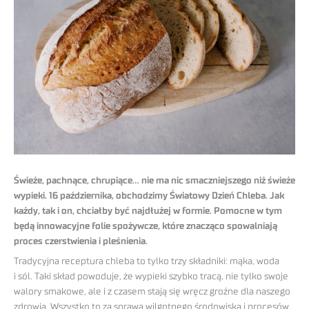
Świeże, pachnące, chrupiące… nie ma nic smaczniejszego niż świeże
wypieki. 16 października, obchodzimy Światowy Dzień Chleba. Jak
każdy, tak i on, chciałby być najdłużej w formie. Pomocne w tym
będą innowacyjne folie spożywcze, które znacząco spowalniają
proces czerstwienia i pleśnienia.
Tradycyjna receptura chleba to tylko trzy składniki: mąka, woda
i sól. Taki skład powoduje, że wypieki szybko tracą, nie tylko swoje
walory smakowe, ale i z czasem stają się wręcz groźne dla naszego
zdrowia. Wszystko to za sprawą wilgotnego środowiska i procesów,