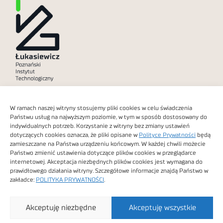
Polityka prywatności
W ramach naszej witryny stosujemy pliki cookies w celu świadczenia
Dostępność cyfrowa
Państwu usług na najwyższym poziomie, w tym w sposób dostosowany do
indywidualnych potrzeb. Korzystanie z witryny bez zmiany ustawień
dotyczących cookies oznacza, że pliki opisane w
Polityce Prywatności
będą
zamieszczane na Państwa urządzeniu końcowym. W każdej chwili możecie
Państwo zmienić ustawienia dotyczące plików cookies w przeglądarce
internetowej. Akceptacja niezbędnych plików cookies jest wymagana do
Obrazy stockowe
prawidłowego działania witryny. Szczegółowe informacje znajdą Państwo w
autorstwa
zakładce:
POLITYKA PRYWATNOŚCI
.
Sieć Badawcza Łukasiewicz - Poznański Instytut
Akceptuję niezbędne
Akceptuję wszystkie
Technologiczny