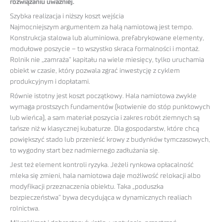
rozwiązaniu uważniej.
Szybka realizacja i niższy koszt wejścia
Najmocniejszym argumentem za halą namiotową jest tempo.
Konstrukcja stalowa lub aluminiowa, prefabrykowane elementy,
modułowe poszycie – to wszystko skraca formalności i montaż.
Rolnik nie „zamraża” kapitału na wiele miesięcy, tylko uruchamia
obiekt w czasie, który pozwala zgrać inwestycję z cyklem
produkcyjnym i dopłatami.
Równie istotny jest koszt początkowy. Hala namiotowa zwykle
wymaga prostszych fundamentów (kotwienie do stóp punktowych
lub wieńca), a sam materiał poszycia i zakres robót ziemnych są
tańsze niż w klasycznej kubaturze. Dla gospodarstw, które chcą
powiększyć stado lub przenieść krowy z budynków tymczasowych,
to wygodny start bez nadmiernego zadłużania się.
Jest też element kontroli ryzyka. Jeżeli rynkowa opłacalność
mleka się zmieni, hala namiotowa daje możliwość relokacji albo
modyfikacji przeznaczenia obiektu. Taka „poduszka
bezpieczeństwa” bywa decydująca w dynamicznych realiach
rolnictwa.