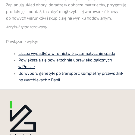
Zaplanują układ obory, doradzą w doborze materiałów, przygotują
produkcję i montaż, tak abyś mógł szybciej wprowadzić krowy
do nowych warunków i skupić się na wyniku hodowlanym.
Artykuł sponsorowany
Powiązane wpisy:
Liczba wypadków w rolnictwie systematycznie spada
Powiększają się powierzchnie upraw ekologicznych
w Polsce
Od wyboru genetyki po transport: kompletny przewodnik
po warchlakach z Danii