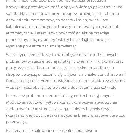
Mikroklimat i dobrostan: światło, wentylacja, przestrzeń
Krowy lubią przewidywalność, dopływ świeżego powietrza i dużo
światła. Hala namiotowa może to zapewnić dzięki naturalnemu
doświetleniu membranowych dachów i ścian, świetlikom
kalenicowym oraz kurtynom bocznym sterowanym ręcznie lub
automatycznie. Latem łatwo otworzyć obiekt na przeciąg
poprzeczny, zimą ograniczyć wiatry i przeciągi, zachowując
wymianę powietrza nad strefą zwierząt.
W praktyce przekłada się to na mniejsze ryzyko oddechowych
problemów w stadzie, suchą ściółkę i przyjemny mikroklimat przy
pracy. Wysoka kubatura i brak ciężkich, nisko prowadzonych
stropów sprzyjają unoszeniu się wilgoci i amoniaku ponad krowami.
Dodaj do tego elastyczne rozwiązania dla cieniowania czy zraszania
w upały i masz oborę, która wspiera dobrostan przez cały rok.
Nie ma też problemu z szerokimi ciągami technologicznymi.
Modułowa, słupowo-ryglowa konstrukcja pozwala swobodnie
zaplanować układ stołu paszowego, boksów legowiskowych
i korytarzy gnojowych, a także wygodne bramy wjazdowe dla wozu
paszowego.
Elastyczność i skalowanie razem z gospodarstwem