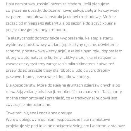
Hala namiotowa „rośnie” razem ze stadem. Jeśli planujesz
zwiększenie obsady, dołożenie nowej sekcji, cielętnika czy wiaty
na pasze – modułowa konstrukcja ułatwia rozbudowę. Możesz
zacząć od mniejszego gabarytu, a po sezonie dołączyć kolejne
przęsła bez generalnego remontu.
Ta elastyczność dotyczy także wyposażenia. Na etapie startu
wybierasz podstawowy wariant (np. kurtyny ręczne, oświetlenie
robocze, podstawową wentylację), a w kolejnym roku doposażasz
oborę w automatyczne kurtyny, LED-y z czujnikami natężenia,
zraszacze czy systemy zarządzania mikroklimatem. Łatwo też
przewidzieć przyszłe trasy dla robotów udojowych, drabiny
paszowe, bramy przesuwne i dodatkowe boksy.
Dla gospodarstw, które działają na gruntach dzierżawionych albo
rozważają zmianę lokalizacji, mobilność ma znaczenie. Taką oborę
można zdemontować i przenieść, co w tradycyjnej budowli jest
zwyczajnie nieracjonalne.
Trwałość, higiena i codzienna obsługa
Wbrew obiegowym opiniom, współczesne hale namiotowe
projektuje się pod lokalne obciążenia śniegiem i wiatrem, a stalowe