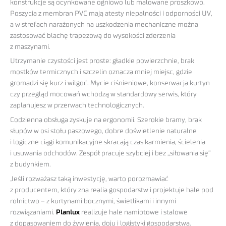
konstrukcje są ocynkowane ogniowo lub malowane proszkowo.
Poszycia z membran PVC mają atesty niepalności i odporności UV,
a w strefach narażonych na uszkodzenia mechaniczne można
zastosować blachę trapezową do wysokości zderzenia
z maszynami.
Utrzymanie czystości jest proste: gładkie powierzchnie, brak
mostków termicznych i szczelin oznacza mniej miejsc, gdzie
gromadzi się kurz i wilgoć. Mycie ciśnieniowe, konserwacja kurtyn
czy przegląd mocowań wchodzą w standardowy serwis, który
zaplanujesz w przerwach technologicznych.
Codzienna obsługa zyskuje na ergonomii. Szerokie bramy, brak
słupów w osi stołu paszowego, dobre doświetlenie naturalne
i logiczne ciągi komunikacyjne skracają czas karmienia, ścielenia
i usuwania odchodów. Zespół pracuje szybciej i bez „siłowania się”
z budynkiem.
Jeśli rozważasz taką inwestycję, warto porozmawiać
z producentem, który zna realia gospodarstw i projektuje hale pod
rolnictwo – z kurtynami bocznymi, świetlikami i innymi
rozwiązaniami.
Planlux
realizuje hale namiotowe i stalowe
z dopasowaniem do żywienia, doju i logistyki gospodarstwa.