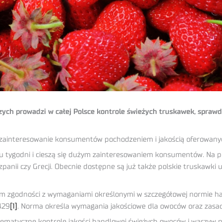
ych prowadzi w całej Polsce kontrole świeżych truskawek, spraw
e zainteresowanie konsumentów pochodzeniem i jakością oferowan
ilku tygodni i cieszą się dużym zainteresowaniem konsumentów. N
szpanii czy Grecji. Obecnie dostępne są już także polskie truskawk
m zgodności z wymaganiami określonymi w szczegółowej normie han
429
[1]
. Norma określa wymagania jakościowe dla owoców oraz zasad
matyczne kontrole jakości handlowej świeżych owoców i warzyw na