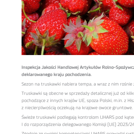
Inspekcja Jakości Handlowej Artykułów Rolno-Spożywcz
deklarowanego kraju pochodzenia.
Sezon na truskawki nabiera tempa, a wraz z nim rośni
Truskawki są obecne w sprzedaży detalicznej już od k
pochodzące z innych krajów UE, spoza Polski, m.in. z Hi
z niecierpliwością oczekują na krajowe owoce gruntowe.
Świeże truskawki podlegają kontrolom IJHARS pod kąte
I do rozporządzenia delegowanego Komisji (UE) 2023/2
Zgodnie ze swoimi kompetencjami IJHARS prowadzi syste