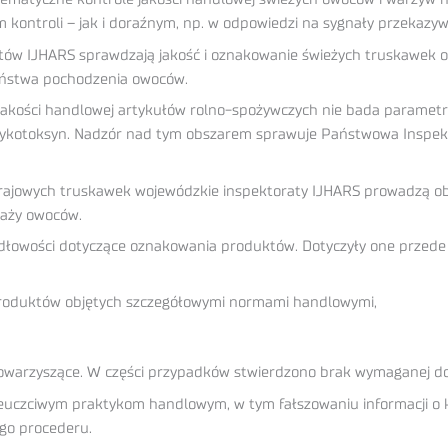
kontroli – jak i doraźnym, np. w odpowiedzi na sygnały przekazy
atów IJHARS sprawdzają jakość i oznakowanie świeżych truskawek 
aństwa pochodzenia owoców.
jakości handlowej artykułów rolno-spożywczych nie bada parametró
 mykotoksyn. Nadzór nad tym obszarem sprawuje Państwowa Inspekc
rajowych truskawek wojewódzkie inspektoraty IJHARS prowadzą ob
daży owoców.
dłowości dotyczące oznakowania produktów. Dotyczyły one przede
u produktów objętych szczegółowymi normami handlowymi,
 towarzyszące. W części przypadków stwierdzono brak wymaganej d
nieuczciwym praktykom handlowym, w tym fałszowaniu informacji o
go procederu.