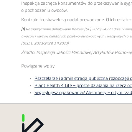
Inspekcja zachęca konsumentów do przekazywania sygna
o pochodzeniu owoców.
Kontrole truskawek są nadal prowadzone. O ich ostate
[1]
Rozporządzenie delegowane Komisji (UE) 2023/2429 z dnia 17 sierp
owoców i warzyw, niektórych przetworów owocowych i warzywnych oraz 
(Dz.U. L, 2023/2429, 3.11.2023).
Źródło: Inspekcja Jakości Handlowej Artykułów Rolno-
Powiązane wpisy:
Pszczelarze i administracja publiczna rozpoczęli
Plant Health 4 Life – proste działania na rzecz oc
Segregujesz opakowania? Absorbery – o tym rzad