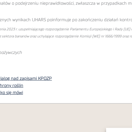
łów o podejrzeniu nieprawidłowości, zwłaszcza w przypadkach m
cznych wynikach IJHARS poinformuje po zakończeniu działań kontro
nia 2023 r. uzupełniającego rozporządzenie Parlamentu Europejskiego i Rady (UE)
sektora bananów oraz uchylające rozporządzenie Komisji (WE) nr 1666/1999 oraz ro
Spożywczych
 dialog nad zapisami KPOZP
hrony roślin
ko się mówi