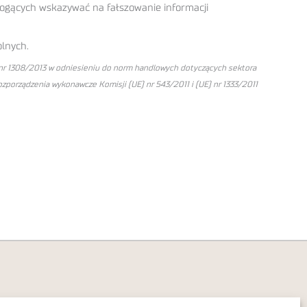
ogących wskazywać na fałszowanie informacji
lnych.
 nr 1308/2013 w odniesieniu do norm handlowych dotyczących sektora
zporządzenia wykonawcze Komisji (UE) nr 543/2011 i (UE) nr 1333/2011