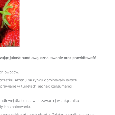
dzając jakość handlową, oznakowanie oraz prawidłowość
ych owoców.
a początku sezonu na rynku dominowały owoce
i uprawiane w tunelach, jednak konsumenci
dlowej dla truskawek, zawartej w załączniku
y ich znakowania.
 wszystkich etapach obrotu. Działania realizowane są