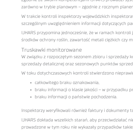
zarówno w trybie planowym – zgodnie z rocznym planem 
W trakcie kontroli inspektorzy wojewódzkich inspektor
szczególnym uwzględnieniem informacji dotyczących p
IJHARS przypomina jednocześnie, że w ramach kontroli 
środków ochrony roślin, zawartość metali ciężkich czy
Truskawki monitorowane
W związku z rozpoczętym sezonem zbioru i sprzedaży k
sprzedaży detalicznej oraz sezonowych punktów sprze
W toku dotychczasowych kontroli stwierdzono nieprawi
całkowitego braku oznakowania,
braku informacji o klasie jakości – w przypadk
braku informacji o państwie pochodzenia.
Inspektorzy weryfikowali również faktury i dokumenty
IJHARS dokłada wszelkich starań, aby przeciwdziałać 
prowadzone w tym roku nie wykazały przypadków takie