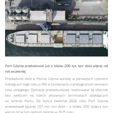
Port Gdynia przeładował już o blisko 200 tys. ton zbóż więcej niż
rok wcześniej
Przeładunki zbóż w Porcie Gdynia wzrosły w pierwszych czterech
miesiącach tego roku o 13% w porównaniu z analogicznym okresem
roku ubiegłego. Operacje przeładunkowe realizowane są obecnie
bez zakłóceń na trzech aktywnych terminalach działających
na terenie Portu. Do końca kwietnia 2026 roku Port Gdynia
przeładował łącznie 1,67 mln ton zbóż – o blisko 200 tysięcy ton
więcej niż w tym samym okresie w 2025 roku.