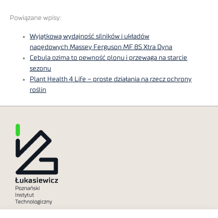
Powiązane wpisy:
Wyjątkową wydajność silników i układów
napędowych Massey Ferguson MF 8S Xtra Dyna
Cebula ozima to pewność plonu i przewaga na starcie
sezonu
Plant Health 4 Life – proste działania na rzecz ochrony
roślin