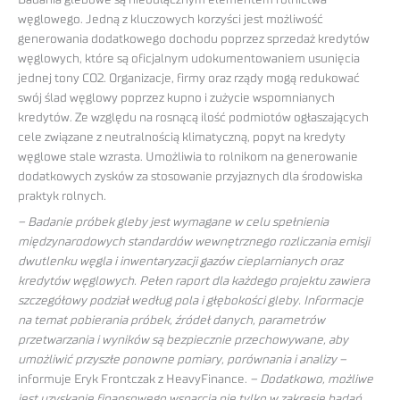
Badania glebowe są nieodłącznym elementem rolnictwa
węglowego. Jedną z kluczowych korzyści jest możliwość
generowania dodatkowego dochodu poprzez sprzedaż kredytów
węglowych, które są oficjalnym udokumentowaniem usunięcia
jednej tony CO2. Organizacje, firmy oraz rządy mogą redukować
swój ślad węglowy poprzez kupno i zużycie wspomnianych
kredytów. Ze względu na rosnącą ilość podmiotów ogłaszających
cele związane z neutralnością klimatyczną, popyt na kredyty
węglowe stale wzrasta. Umożliwia to rolnikom na generowanie
dodatkowych zysków za stosowanie przyjaznych dla środowiska
praktyk rolnych.
– Badanie próbek gleby jest wymagane w celu spełnienia
międzynarodowych standardów wewnętrznego rozliczania emisji
dwutlenku węgla i inwentaryzacji gazów cieplarnianych oraz
kredytów węglowych. Pełen raport dla każdego projektu zawiera
szczegółowy podział według pola i głębokości gleby. Informacje
na temat pobierania próbek, źródeł danych, parametrów
przetwarzania i wyników są bezpiecznie przechowywane, aby
umożliwić przyszłe ponowne pomiary, porównania i analizy –
informuje Eryk Frontczak z HeavyFinance.
– Dodatkowo, możliwe
jest uzyskanie finansowego wsparcia nie tylko w zakresie badań