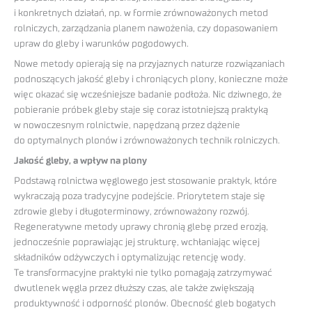
i konkretnych działań, np. w formie zrównoważonych metod
rolniczych, zarządzania planem nawożenia, czy dopasowaniem
upraw do gleby i warunków pogodowych.
Nowe metody opierają się na przyjaznych naturze rozwiązaniach
podnoszących jakość gleby i chroniących plony, konieczne może
więc okazać się wcześniejsze badanie podłoża. Nic dziwnego, że
pobieranie próbek gleby staje się coraz istotniejszą praktyką
w nowoczesnym rolnictwie, napędzaną przez dążenie
do optymalnych plonów i zrównoważonych technik rolniczych.
Jakość gleby, a wpływ na plony
Podstawą rolnictwa węglowego jest stosowanie praktyk, które
wykraczają poza tradycyjne podejście. Priorytetem staje się
zdrowie gleby i długoterminowy, zrównoważony rozwój.
Regeneratywne metody uprawy chronią glebę przed erozją,
jednocześnie poprawiając jej strukturę, wchłaniając więcej
składników odżywczych i optymalizując retencję wody.
Te transformacyjne praktyki nie tylko pomagają zatrzymywać
dwutlenek węgla przez dłuższy czas, ale także zwiększają
produktywność i odporność plonów. Obecność gleb bogatych