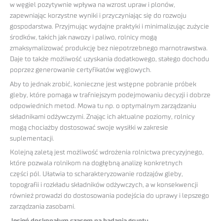
w węgiel pozytywnie wpływa na wzrost upraw i plonów,
zapewniając korzystne wyniki i przyczyniając się do rozwoju
gospodarstwa. Przyjmując wydajne praktyki i minimalizując zużycie
środków, takich jak nawozy i paliwo, rolnicy mogą
zmaksymalizować produkcję bez niepotrzebnego marnotrawstwa.
Daje to także możliwość uzyskania dodatkowego, stałego dochodu
poprzez generowanie certyfikatów węglowych.
Aby to jednak zrobić, konieczne jest wstępne pobranie próbek
gleby, które pomaga w trafniejszym podejmowaniu decyzji i dobrze
odpowiednich metod. Mowa tu np. o optymalnym zarządzaniu
składnikami odżywczymi. Znając ich aktualne poziomy, rolnicy
mogą chociażby dostosować swoje wysiłki w zakresie
suplementacji.
Kolejną zaletą jest możliwość wdrożenia rolnictwa precyzyjnego,
które pozwala rolnikom na dogłębną analizę konkretnych
części pól. Ułatwia to scharakteryzowanie rodzajów gleby,
topografii i rozkładu składników odżywczych, a w konsekwencji
również prowadzi do dostosowania podejścia do uprawy i lepszego
zarządzania zasobami.