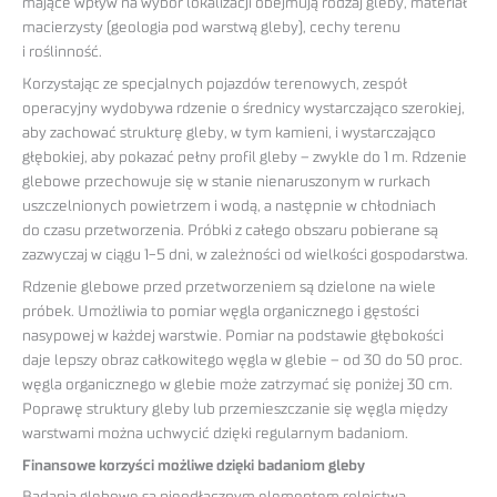
mające wpływ na wybór lokalizacji obejmują rodzaj gleby, materiał
macierzysty (geologia pod warstwą gleby), cechy terenu
i roślinność.
Korzystając ze specjalnych pojazdów terenowych, zespół
operacyjny wydobywa rdzenie o średnicy wystarczająco szerokiej,
aby zachować strukturę gleby, w tym kamieni, i wystarczająco
głębokiej, aby pokazać pełny profil gleby – zwykle do 1 m. Rdzenie
glebowe przechowuje się w stanie nienaruszonym w rurkach
uszczelnionych powietrzem i wodą, a następnie w chłodniach
do czasu przetworzenia. Próbki z całego obszaru pobierane są
zazwyczaj w ciągu 1-5 dni, w zależności od wielkości gospodarstwa.
Rdzenie glebowe przed przetworzeniem są dzielone na wiele
próbek. Umożliwia to pomiar węgla organicznego i gęstości
nasypowej w każdej warstwie. Pomiar na podstawie głębokości
daje lepszy obraz całkowitego węgla w glebie – od 30 do 50 proc.
węgla organicznego w glebie może zatrzymać się poniżej 30 cm.
Poprawę struktury gleby lub przemieszczanie się węgla między
warstwami można uchwycić dzięki regularnym badaniom.
Finansowe korzyści możliwe dzięki badaniom gleby