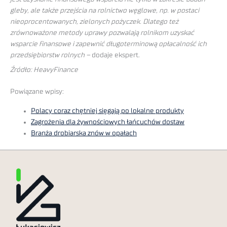
gleby, ale także przejścia na rolnictwo węglowe, np. w postaci
nieoprocentowanych, zielonych pożyczek. Dlatego też
zrównoważone metody uprawy pozwalają rolnikom uzyskać
wsparcie finansowe i zapewnić długoterminową opłacalność ich
przedsiębiorstw rolnych –
dodaje ekspert.
Źródło: HeavyFinance
Powiązane wpisy:
Polacy coraz chętniej sięgają po lokalne produkty
Zagrożenia dla żywnościowych łańcuchów dostaw
Branża drobiarska znów w opałach