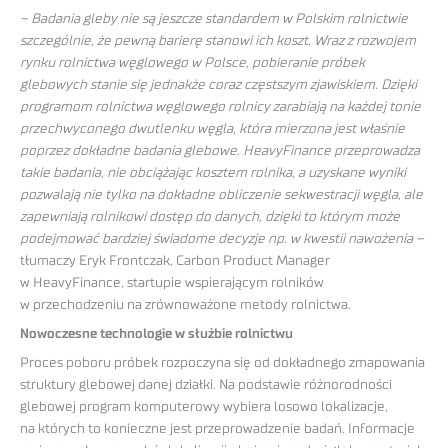
– Badania gleby nie są jeszcze standardem w Polskim rolnictwie
szczególnie, że pewną barierę stanowi ich koszt. Wraz z rozwojem
rynku rolnictwa węglowego w Polsce, pobieranie próbek
glebowych stanie się jednakże coraz częstszym zjawiskiem. Dzięki
programom rolnictwa węglowego rolnicy zarabiają na każdej tonie
przechwyconego dwutlenku węgla, która mierzona jest właśnie
poprzez dokładne badania glebowe. HeavyFinance przeprowadza
takie badania, nie obciążając kosztem rolnika, a uzyskane wyniki
pozwalają nie tylko na dokładne obliczenie sekwestracji węgla, ale
zapewniają rolnikowi dostęp do danych, dzięki to którym może
podejmować bardziej świadome decyzje np. w kwestii nawożenia –
tłumaczy Eryk Frontczak, Carbon Product Manager
w HeavyFinance, startupie wspierającym rolników
w przechodzeniu na zrównoważone metody rolnictwa.
Nowoczesne technologie w służbie rolnictwu
Proces poboru próbek rozpoczyna się od dokładnego zmapowania
struktury glebowej danej działki. Na podstawie różnorodności
glebowej program komputerowy wybiera losowo lokalizacje,
na których to konieczne jest przeprowadzenie badań. Informacje