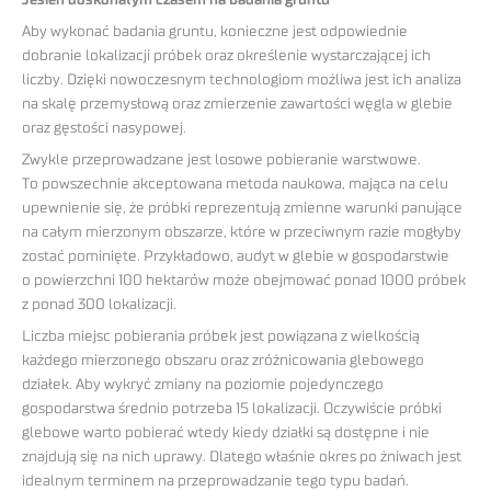
Jesień doskonałym czasem na badania gruntu
Aby wykonać badania gruntu, konieczne jest odpowiednie
dobranie lokalizacji próbek oraz określenie wystarczającej ich
liczby. Dzięki nowoczesnym technologiom możliwa jest ich analiza
na skalę przemysłową oraz zmierzenie zawartości węgla w glebie
oraz gęstości nasypowej.
Zwykle przeprowadzane jest losowe pobieranie warstwowe.
To powszechnie akceptowana metoda naukowa, mająca na celu
upewnienie się, że próbki reprezentują zmienne warunki panujące
na całym mierzonym obszarze, które w przeciwnym razie mogłyby
zostać pominięte. Przykładowo, audyt w glebie w gospodarstwie
o powierzchni 100 hektarów może obejmować ponad 1000 próbek
z ponad 300 lokalizacji.
Liczba miejsc pobierania próbek jest powiązana z wielkością
każdego mierzonego obszaru oraz zróżnicowania glebowego
działek. Aby wykryć zmiany na poziomie pojedynczego
gospodarstwa średnio potrzeba 15 lokalizacji. Oczywiście próbki
glebowe warto pobierać wtedy kiedy działki są dostępne i nie
znajdują się na nich uprawy. Dlatego właśnie okres po żniwach jest
idealnym terminem na przeprowadzanie tego typu badań.