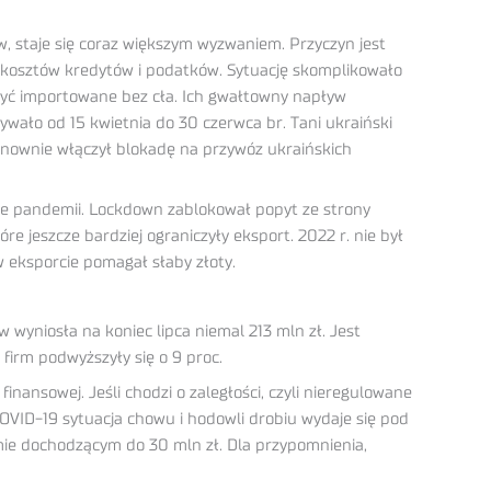
 staje się coraz większym wyzwaniem. Przyczyn jest
ost kosztów kredytów i podatków. Sytuację skomplikowało
być importowane bez cła. Ich gwałtowny napływ
wało od 15 kwietnia do 30 czerwca br. Tani ukraiński
onownie włączył blokadę na przywóz ukraińskich
sie pandemii. Lockdown zablokował popyt ze strony
e jeszcze bardziej ograniczyły eksport. 2022 r. nie był
w eksporcie pomagał słaby złoty.
wyniosła na koniec lipca niemal 213 mln zł. Jest
 firm podwyższyły się o 9 proc.
ansowej. Jeśli chodzi o zaległości, czyli nieregulowane
OVID-19 sytuacja chowu i hodowli drobiu wydaje się pod
omie dochodzącym do 30 mln zł. Dla przypomnienia,