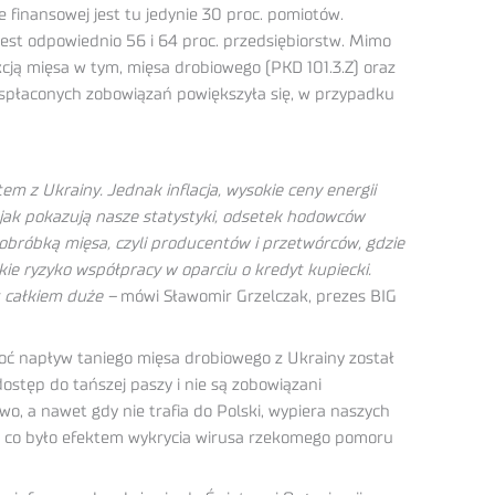
e finansowej jest tu jedynie 30 proc. pomiotów.
i jest odpowiednio 56 i 64 proc. przedsiębiorstw. Mimo
ukcją mięsa w tym, mięsa drobiowego (PKD 101.3.Z) oraz
iespłaconych zobowiązań powiększyła się, w przypadku
em z Ukrainy. Jednak inflacja, wysokie ceny energii
 jak pokazują nasze statystyki, odsetek hodowców
 obróbką mięsa, czyli producentów i przetwórców, gdzie
kie ryzyko współpracy w oparciu o kredyt kupiecki.
 całkiem duże –
mówi Sławomir Grzelczak, prezes BIG
oć napływ taniego mięsa drobiowego z Ukrainy został
ostęp do tańszej paszy i nie są zobowiązani
wo, a nawet gdy nie trafia do Polski, wypiera naszych
ki, co było efektem wykrycia wirusa rzekomego pomoru