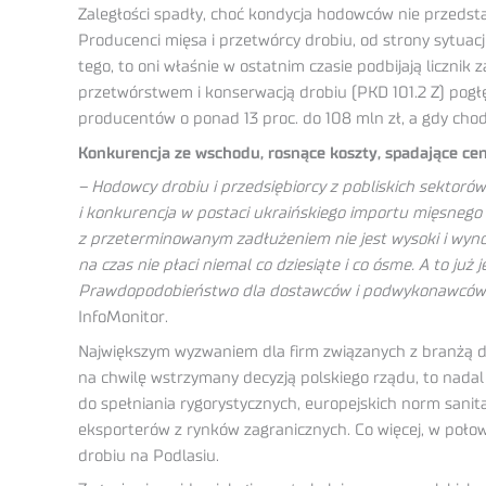
Zaległości spadły, choć kondycja hodowców nie przedstaw
Producenci mięsa i przetwórcy drobiu, od strony sytuacji
tego, to oni właśnie w ostatnim czasie podbijają liczni
przetwórstwem i konserwacją drobiu (PKD 101.2 Z) pogłę
producentów o ponad 13 proc. do 108 mln zł, a gdy chod
Konkurencja ze wschodu, rosnące koszty, spadające ce
– Hodowcy drobiu i przedsiębiorcy z pobliskich sektorów 
i konkurencja w postaci ukraińskiego importu mięsnego
z przeterminowanym zadłużeniem nie jest wysoki i wynos
na czas nie płaci niemal co dziesiąte i co ósme. A to j
Prawdopodobieństwo dla dostawców i podwykonawców, że 
InfoMonitor.
Największym wyzwaniem dla firm związanych z branżą dr
na chwilę wstrzymany decyzją polskiego rządu, to nadal
do spełniania rygorystycznych, europejskich norm sanita
eksporterów z rynków zagranicznych. Co więcej, w połow
drobiu na Podlasiu.