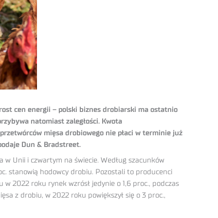
ost cen energii – polski biznes drobiarski ma ostatnio
przybywa natomiast zaległości. Kwota
d przetwórców mięsa drobiowego nie płaci w terminie już
podaje Dun & Bradstreet.
a w Unii i czwartym na świecie. Według szacunków
oc. stanowią hodowcy drobiu. Pozostali to producenci
w 2022 roku rynek wzrósł jedynie o 1,6 proc., podczas
ięsa z drobiu, w 2022 roku powiększył się o 3 proc.,