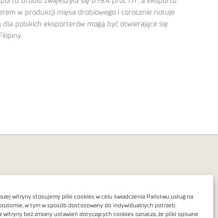
ortu drobiu zwiększyła się o 19,4 proc r/r, a eksportu
iderem w produkcji mięsa drobiowego i corocznie notuje
ą dla polskich eksporterów mogą być otwierające się
lipiny.
zej witryny stosujemy pliki cookies w celu świadczenia Państwu usług na
poziomie, w tym w sposób dostosowany do indywidualnych potrzeb.
Polityka prywatności
z witryny bez zmiany ustawień dotyczących cookies oznacza, że pliki opisane