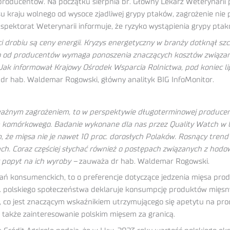
producentów. Na początku sierpnia br. Główny Lekarz Weterynarii 
u kraju wolnego od wysoce zjadliwej grypy ptaków, zagrożenie nie p
spektorat Weterynarii informuje, że ryzyko wystąpienia grypy pta
drobiu są ceny energii. Kryzys energetyczny w branży dotknął szcz
o od producentów wymaga ponoszenia znaczących kosztów związany
 Jak informował Krajowy Ośrodek Wsparcia Rolnictwa, pod koniec l
dr hab. Waldemar Rogowski, główny analityk BIG InfoMonitor.
oważnym zagrożeniem, to w perspektywie długoterminowej producen
komórkowego. Badanie wykonane dla nas przez Quality Watch w lip
tym, że mięsa nie je nawet 10 proc. dorosłych Polaków. Rosnący tre
ch. Coraz częściej słychać również o postępach związanych z hodow
 popyt na ich wyroby –
zauważa dr hab. Waldemar Rogowski.
ań konsumenckich, to o preferencje dotyczące jedzenia mięsa prod
. polskiego społeczeństwa deklaruje konsumpcję produktów mięsnych 
, co jest znaczącym wskaźnikiem utrzymującego się apetytu na pro
 także zainteresowanie polskim mięsem za granicą.