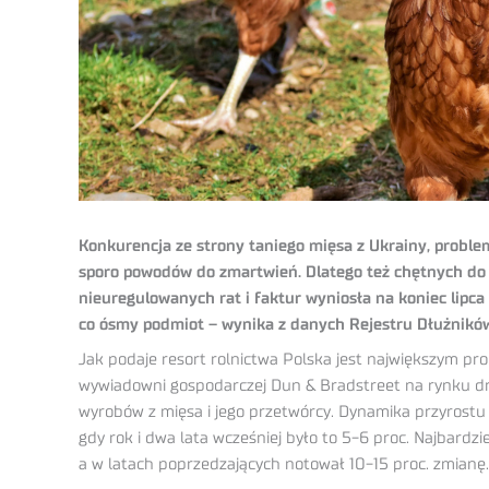
Konkurencja ze strony taniego mięsa z Ukrainy, problemy
sporo powodów do zmartwień. Dlatego też chętnych do w
nieuregulowanych rat i faktur wyniosła na koniec lipca
co ósmy podmiot – wynika z danych Rejestru Dłużników 
Jak podaje resort rolnictwa Polska jest największym 
wywiadowni gospodarczej Dun & Bradstreet na rynku drobi
wyrobów z mięsa i jego przetwórcy. Dynamika przyrostu
gdy rok i dwa lata wcześniej było to 5-6 proc. Najbardzi
a w latach poprzedzających notował 10-15 proc. zmianę.