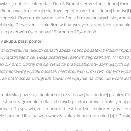
ia się dobrze. Jak podaje Dun & Bradstreet w silnej i dobrej formi
 finansowej prezentują się dużo lepiej, bo w silnej i dobrej kondycj
k zaległości. Przeterminowane zadłużenie firm zajmujących się prod
bia się. Przy stałej liczbie firm w finansowych tarapatach suma n
zi o przetwórców o ponad 16 proc. do 75,4 mln zł.
ny skupu, ptasi pomór
skorzystali na niskich cenach zboża i pasz po zalewie Polski import
 wyłączonego z ceł wciąż pozostają realnym zagrożeniem. Mimo to,
i 3,7 proc. Gorzej ma się sytuacja przedsiębiorstw zajmujących się
uż jest naprawdę wysoki odsetek nierzetelnych firm i tym samym wyso
płatność za usługi lub towar nie wpłynie na czas lub wcale jest
obiarską pozostaje konkurencja zza naszej wschodniej granicy. Ch
 jest ono zagrożeniem dla rodzimych producentów. Ukraińcy mają d
rnych. To sprawia, że ich produkt jest bardziej konkurencyjny ceno
ie lipca br. Ukraina wprowadziła zakaz importu drobiu i jaj z Pols