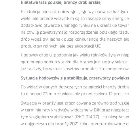
Niełatwe lata polskiej branży drobiarskiej
Produkcja mięsa drobiowego i jego wyrobów na każdym e
wiele, ale przede wszystkim są to rosnące ceny energii,
dodatkowo otwarcie unijnego rynku na ukraińskie towar
na chwilę powstrzymało rozporządzenie polskiego rządu
drób wciąż był jednak dużą konkurencją dla naszych ek
produktów rolnych, ale bez akceptacji UE.
Hodowcy drobiu, podobnie jak wielu rolników żyją w nie
ogromnego odbiorcy jakim dla branży jest unijny sektor H
już taki zły, bo wzrost kosztów produkcji zrekompensow
Sytuacja hodowców się stabilizuje, przetwórcy powiększ
Co widać w danych dotyczących zaległości branży drobia
to o ponad 23 mln zł więcej niż przed rokiem. 12 proc. z
Sytuacja w branży jest zróżnicowana zarówno pod względ
w terminie raty kredytów widoczne w BIK oraz nieopłaco
tym względem stabilizować (PKD 014.7Z). Ich niespłacon
w najgorszym dla branży 2021 roku, przeterminowane dł