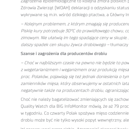
Zagrożenia epidemiologiczne to kolejna zmora polskich 
Zdrowia Zwierząt (WOAH) deklaracji o odzyskaniu status
wykrywane są m.in. wśród dzikiego ptactwa, a Główny In
– Kolejnym problemem, z którym zmagają się producenci 
Pisklę kury potrzebuje 30°C do prawidłowego chowu, c
zimowym. Nie ułatwią im tego spadające ceny w skupie.
dalszy spadek cen skupu żywca drobiowego –
tłumaczy 
Szanse i zagrożenia dla producentów drobiu
– Choć w najbliższym czasie na pewno nie będzie to p
z wegetarianizmem i weganizmem oraz produkcją mięsa 
proc. Polaków, pojawiają się też jednak doniesienia o 
zamienników mięsa, który obserwujemy w ostatnich lata
negatywnie także na producentach drobiu, ograniczając
Choć nie należy bagatelizować zmieniających się zachow
Quality Watch dla BIG InfoMonitor mówią, że aż 79 proc
w tygodniu. Co czwarty Polak spożywa mięso codziennie
drobiu może być nie tylko wysoki popyt wewnętrzny, ale