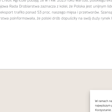
rédit Agricole podają, że w I kw. 2023 roku wartość polskiego eksp
Krajowa Rada Drobiarstwa zaznacza z kolei, że Polska jest unijnym l
 eksport trafiło ponad 53 proc. naszego mięsa i przetworów. Szans
stwa poinformowała, że polski drób dopuściły na swój duży rynek Fi
W ramach nas
najwyższym 
Korzystanie 