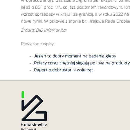
W opracowanej przez siebie „Agromapie” eksperci banku C
jaj aż o 85,1 proc. r/r., co jest poziomem rekordowym. 
wzrost sprzedaży w kraju i za granicą, a w roku 2022 na
nowe rynki. W połowie sierpnia br. Krajowa Rada Drobiar
Źródło: BIG InfoMonitor
Powiązane wpisy:
Jesień to dobry moment na badania gleby
Polacy coraz chętniej sięgają po lokalne produkty
Raport o dobrostanie zwierząt