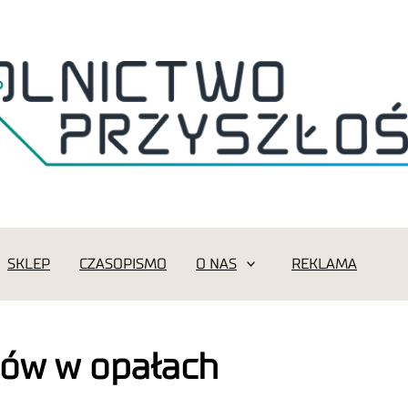
SKLEP
CZASOPISMO
O NAS
REKLAMA
nów w opałach