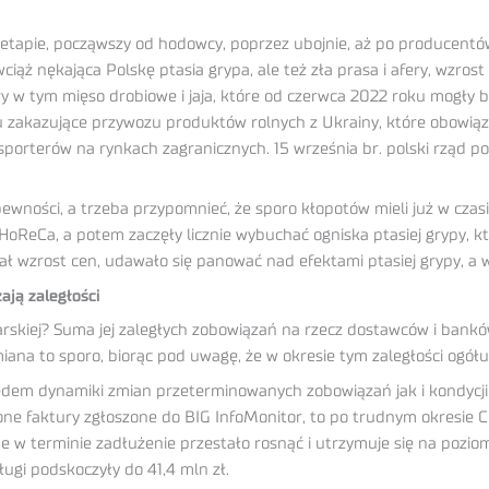
tapie, począwszy od hodowcy, poprzez ubojnie, aż po producentów,
 wciąż nękająca Polskę ptasia grypa, ale też zła prasa i afery, wzr
y w tym mięso drobiowe i jaja, które od czerwca 2022 roku mogły 
 zakazujące przywozu produktów rolnych z Ukrainy, które obowiązy
sporterów na rynkach zagranicznych. 15 września br. polski rząd p
pewności, a trzeba przypomnieć, że sporo kłopotów mieli już w cza
oReCa, a potem zaczęły licznie wybuchać ogniska ptasiej grypy, któr
ał wzrost cen, udawało się panować nad efektami ptasiej grypy, a 
ają zaległości
rskiej? Suma jej zaległych zobowiązań na rzecz dostawców i banków 
miana to sporo, biorąc pod uwagę, że w okresie tym zaległości ogółu
em dynamiki zmian przeterminowanych zobowiązań jak i kondycji fin
ne faktury zgłoszone do BIG InfoMonitor, to po trudnym okresie C
e w terminie zadłużenie przestało rosnąć i utrzymuje się na pozi
ugi podskoczyły do 41,4 mln zł.