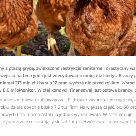
 z ptasią grypą, zwiększone restrykcje sanitarne i drastyczny wzr
ejścia na ten rynek jest zdecydowanie mniej niż kiedyś. Branży 
 niemal 213 mln zł i była o 12 proc. wyższa niż przed rokiem. Wśró
BIG InfoMonitor. W złej kondycji finansowej jest połowa branży, 
producentem mięsa drobiowego w UE, drugim eksporterem tego mięs
u działa obecnie blisko 7,5 tys. firm. Największą część, ok. 60 pr
 nowych firm mocno ostatnio jednak wyhamowała. W średnim ujęciu 
ej dynamicznie rozrastający się sektor przetwórstwa i konserwacji m