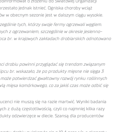
poinformował o złożeniu do Światowej Organizacji
rzestało jednak istnieć. Ogniska choroby wciąż
ków w obecnym sezonie jest w dalszym ciągu wysokie.
ególnie tych, którzy swoje fermy ogrzewali węglem.
ch z ogrzewaniem, szczególnie w okresie jesienno-
ipca br. w krajowych zakładach drobiarskich odnotowano
ci drobiu powinni przyglądać się trendom związanym
cu br. wskazało, że po produkty mięsne nie sięga 3
nd może potwierdzać gwałtowny rozwój rynku roślinnych
lą mięsa komórkowego, co za jakiś czas może odbić się
ucenci nie muszą się na razie martwić. Wyniki badania
z dużą częstotliwością, czyli co najmniej kilka razy
dukty odzwierzęce w diecie. Szansą dla producentów