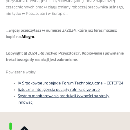
pozyskania drewna, jest klasyfikowana jako jedna z najbardziej
czasochłonnych prac w ciągu zmiany roboczej pracownika leśnego,
nie tylko w Polsce, ale i w Europie…
…więcej przeczytasz w numerze 2/2024, które już teraz możesz
kupić na
Allegro
.
Copyright @ 2024 „Rolnictwo Przyszłości”. Kopiowanie i powielanie
treści bez zgody redakcji jest zabronione.
Powiązane wpisy:
IV Środkowoeuropejskie Forum Technologiczne – CETEF’24
Sztuczna inteligencja odciąży rolnika przy orce
System monitorowania produkcji żywności na straży
innowacji