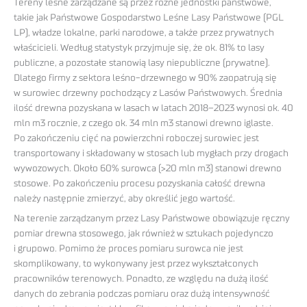
Tereny leśne zarządzane są przez różne jednostki państwowe,
takie jak Państwowe Gospodarstwo Leśne Lasy Państwowe (PGL
LP), władze lokalne, parki narodowe, a także przez prywatnych
właścicieli. Według statystyk przyjmuje się, że ok. 81% to lasy
publiczne, a pozostałe stanowią lasy niepubliczne (prywatne).
Dlatego firmy z sektora leśno-drzewnego w 90% zaopatrują się
w surowiec drzewny pochodzący z Lasów Państwowych. Średnia
ilość drewna pozyskana w lasach w latach 2018–2023 wynosi ok. 40
mln m3 rocznie, z czego ok. 34 mln m3 stanowi drewno iglaste.
Po zakończeniu cięć na powierzchni roboczej surowiec jest
transportowany i składowany w stosach lub mygłach przy drogach
wywozowych. Około 60% surowca (>20 mln m3) stanowi drewno
stosowe. Po zakończeniu procesu pozyskania całość drewna
należy następnie zmierzyć, aby określić jego wartość.
Na terenie zarządzanym przez Lasy Państwowe obowiązuje ręczny
pomiar drewna stosowego, jak również w sztukach pojedynczo
i grupowo. Pomimo że proces pomiaru surowca nie jest
skomplikowany, to wykonywany jest przez wykształconych
pracowników terenowych. Ponadto, ze względu na dużą ilość
danych do zebrania podczas pomiaru oraz dużą intensywność