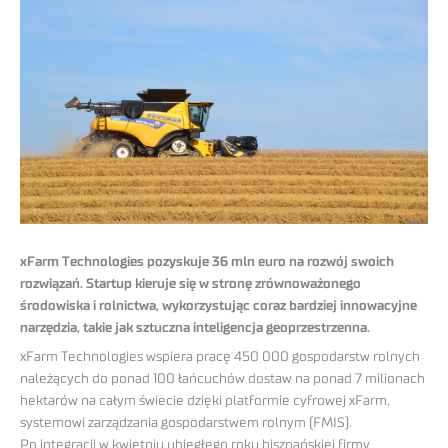
xFarm Technologies pozyskuje 36 mln euro na rozwój swoich
rozwiązań. Startup kieruje się w stronę zrównoważonego
środowiska i rolnictwa, wykorzystując coraz bardziej innowacyjne
narzędzia, takie jak sztuczna inteligencja geoprzestrzenna.
xFarm Technologies wspiera pracę 450 000 gospodarstw rolnych
należących do ponad 100 łańcuchów dostaw na ponad 7 milionach
hektarów na całym świecie dzięki platformie cyfrowej xFarm,
systemowi zarządzania gospodarstwem rolnym (FMIS).
Po integracji w kwietniu ubiegłego roku hiszpańskiej firmy