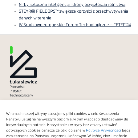
Nirby: sztuczna inteligencja i drony przyszłościa rolnictwa
STEYR® FIELDOPS™ zwiększa korzyści z przechwytywania
danych w terenie
IV Środkowoeuropejskie Forum Technologiczne – CETEF’24
Polityka prywatności
W ramach naszej witryny stosujemy pliki cookies w celu świadczenia
Dostępność cyfrowa
Państwu usług na najwyższym poziomie, w tym w sposób dostosowany do
indywidualnych potrzeb. Korzystanie z witryny bez zmiany ustawień
dotyczących cookies oznacza, że pliki opisane w
Polityce Prywatności
będą
zamieszczane na Państwa urządzeniu końcowym. W każdej chwili możecie