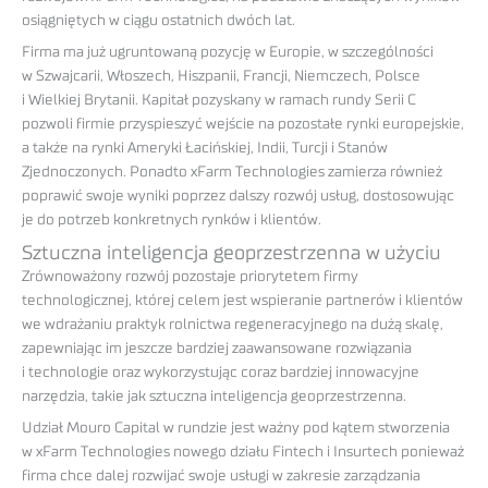
osiągniętych w ciągu ostatnich dwóch lat.
Firma ma już ugruntowaną pozycję w Europie, w szczególności
w Szwajcarii, Włoszech, Hiszpanii, Francji, Niemczech, Polsce
i Wielkiej Brytanii. Kapitał pozyskany w ramach rundy Serii C
pozwoli firmie przyspieszyć wejście na pozostałe rynki europejskie,
a także na rynki Ameryki Łacińskiej, Indii, Turcji i Stanów
Zjednoczonych. Ponadto xFarm Technologies zamierza również
poprawić swoje wyniki poprzez dalszy rozwój usług, dostosowując
je do potrzeb konkretnych rynków i klientów.
Sztuczna inteligencja geoprzestrzenna w użyciu
Zrównoważony rozwój pozostaje priorytetem firmy
technologicznej, której celem jest wspieranie partnerów i klientów
we wdrażaniu praktyk rolnictwa regeneracyjnego na dużą skalę,
zapewniając im jeszcze bardziej zaawansowane rozwiązania
i technologie oraz wykorzystując coraz bardziej innowacyjne
narzędzia, takie jak sztuczna inteligencja geoprzestrzenna.
Udział Mouro Capital w rundzie jest ważny pod kątem stworzenia
w xFarm Technologies nowego działu Fintech i Insurtech ponieważ
firma chce dalej rozwijać swoje usługi w zakresie zarządzania