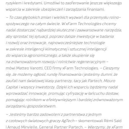
ryzykiem i kredytami. Umożliwi to zaoferowanie jeszcze większego
wsparcia w zakresie ubezpieczeń i zarządzania finansami.
– To czas głębokich zmian i wielkich wyzwań dla przemysłu rolno-
spożywczego na całym świecie. W xFarm Technologies chcemy
nadal dostarczać najbardziej skuteczne i zaawansowane narzędzia,
aby sprostać tej sytuacji, poprzez dalsze inwestycje w badania
i rozwój oraz innowacje, najnowocześniejsze technologie
w zakresie inteligencji klimatycznej i sztucznej inteligencji
do wsparcia agronomicznego, a także skupienie się
na zrównoważonym rozwoju i rolnictwie regeneracyjnym –
mówi Matteo Vanotti, CEO firmy xFarm Technologies.
– Cieszymy
się, że możemy ogłosić rundę finansowania i jesteśmy dumni, że
zaufali nam światowej klasy partnerzy, tacy jak Partech, Mouro
Capital i wszyscy inwestorzy. Dzięki ich wsparciu będziemy nadal
wprowadzać innowacje, promując cyfryzację w łańcuchu dostaw,
pomagając rolnikom w efektywniejszym i bardziej zrównoważonym
zarządzaniu gospodarstwem.
– Jesteśmy bardzo zadowoleni z partnerstwa z jednym
z czołowych światowych graczy AgTech
– skomentowali Rémi Said
i Arnaud Minvielle, General Partner Partech. –
Wierzymy, że xFarm