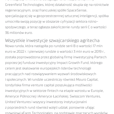
Greenfield Technologies, której działalność skupia się na rolnictwie
regeneracyjnym, oraz francuskiej spółki SpaceSense,
specjalizującej się w geoprzestrzennej sztucznej inteligencji, spółka
umocniła swoją pozycję w obszarze cyfryzacji sektora rolno-
spożywczego, a teraz ogłasza zakończenie rundy serii C o wartości
36 milionów euro.
Wszystkie inwestycje szwajcarskiego agritecha
Nowa runda, która nastąpiła po rundzie serii B o wartości 17 mln
euro w 2022 r. i pierwszej rundzie o wartości 3 mln euro w 2019 r.,
została poprowadzona przez globalną firmę inwestycyjną Partech
poprzez jej fundusz inwestycyjny Impact Growth Fund, którego
celem jest skalowanie europejskich liderów technologii
pracujących nad rozwiązywaniem wyzwań środowiskowych
i społecznych. W rundzie uczestniczy również Mouro Capital,
londyńska firma venture capital poszukująca możliwości
inwestycyjnych w sektorze fintech na etapie wzrostu w Europie,
Ameryce Północnej i Ameryce Łacińskiej. Swisscom Ventures,
United Ventures i wszyscy inwestorzy instytucjonalni
z poprzednich rund również wzięli udział, ponownie ufając
rozwojowi xFarm Technologies, na podstawie znaczących wyników