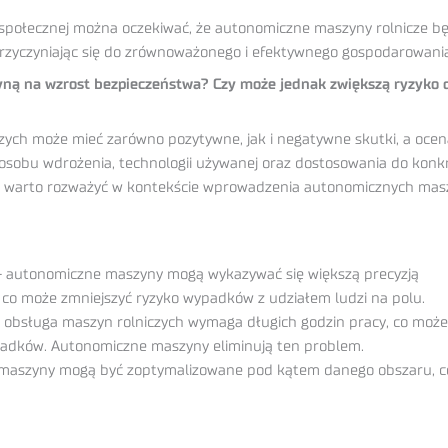
i społecznej można oczekiwać, że autonomiczne maszyny rolnicze b
przyczyniając się do zrównoważonego i efektywnego gospodarowania
łyną na wzrost bezpieczeństwa? Czy może jednak zwiększą ryzyko 
ch może mieć zarówno pozytywne, jak i negatywne skutki, a ocen
posobu wdrożenia, technologii używanej oraz dostosowania do kon
re warto rozważyć w kontekście wprowadzenia autonomicznych mas
 – autonomiczne maszyny mogą wykazywać się większą precyzją
 co może zmniejszyć ryzyko wypadków z udziałem ludzi na polu.
e obsługa maszyn rolniczych wymaga długich godzin pracy, co może
padków. Autonomiczne maszyny eliminują ten problem.
maszyny mogą być zoptymalizowane pod kątem danego obszaru, co 