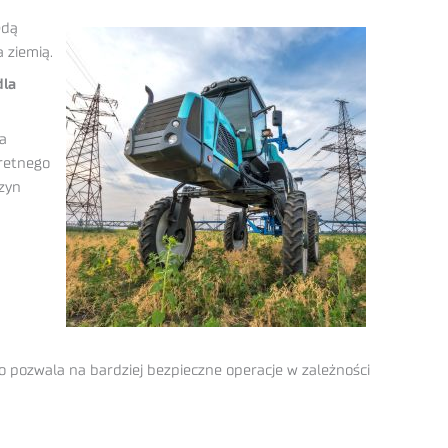
ędą
 ziemią.
dla
a
kretnego
zyn
pozwala na bardziej bezpieczne operacje w zależności