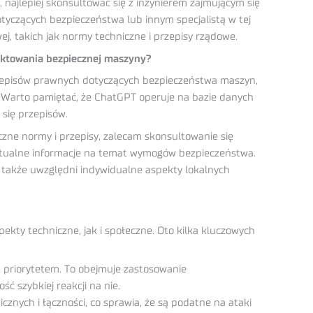
najlepiej skonsultować się z inżynierem zajmującym się
tyczących bezpieczeństwa lub innym specjalistą w tej
ej, takich jak normy techniczne i przepisy rządowe.
jektowania bezpiecznej maszyny?
zepisów prawnych dotyczących bezpieczeństwa maszyn,
i. Warto pamiętać, że ChatGPT operuje na bazie danych
 się przepisów.
czne normy i przepisy, zalecam skonsultowanie się
 aktualne informacje na temat wymogów bezpieczeństwa.
a także uwzględni indywidualne aspekty lokalnych
ty techniczne, jak i społeczne. Oto kilka kluczowych
t priorytetem. To obejmuje zastosowanie
ć szybkiej reakcji na nie.
nych i łączności, co sprawia, że są podatne na ataki