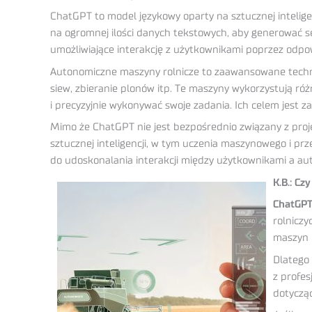
ChatGPT to model językowy oparty na sztucznej intelige
na ogromnej ilości danych tekstowych, aby generować 
umożliwiające interakcję z użytkownikami poprzez odpowi
Autonomiczne maszyny rolnicze to zaawansowane technol
siew, zbieranie plonów itp. Te maszyny wykorzystują różn
i precyzyjnie wykonywać swoje zadania. Ich celem jest 
Mimo że ChatGPT nie jest bezpośrednio związany z pro
sztucznej inteligencji, w tym uczenia maszynowego i pr
do udoskonalania interakcji między użytkownikami a au
K.B.: C
ChatGPT
rolniczy
maszyn r
Dlatego 
z profes
dotyczą