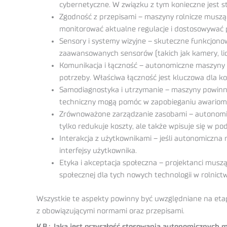
cybernetyczne. W związku z tym konieczne jest s
Zgodność z przepisami – maszyny rolnicze muszą 
monitorować aktualne regulacje i dostosowywać
Sensory i systemy wizyjne – skuteczne funkcjon
zaawansowanych sensorów (takich jak kamery, li
Komunikacja i łączność – autonomiczne maszyny 
potrzeby. Właściwa łączność jest kluczowa dla koo
Samodiagnostyka i utrzymanie – maszyny powinn
techniczny mogą pomóc w zapobieganiu awariom 
Zrównoważone zarządzanie zasobami – autonomicz
tylko redukuje koszty, ale także wpisuje się w p
Interakcja z użytkownikami – jeśli autonomiczna 
interfejsy użytkownika.
Etyka i akceptacja społeczna – projektanci mus
społecznej dla tych nowych technologii w rolnictw
Wszystkie te aspekty powinny być uwzględniane na etap
z obowiązującymi normami oraz przepisami.
K.B.: Jaka jest przyszłość stosowania autonomicznych 