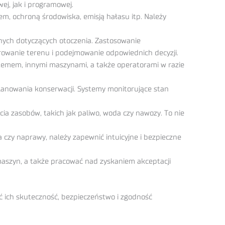
j, jak i programowej.
m, ochroną środowiska, emisją hałasu itp. Należy
nych dotyczących otoczenia. Zastosowanie
rowanie terenu i podejmowanie odpowiednich decyzji.
temem, innymi maszynami, a także operatorami w razie
anowania konserwacji. Systemy monitorujące stan
 zasobów, takich jak paliwo, woda czy nawozy. To nie
a czy naprawy, należy zapewnić intuicyjne i bezpieczne
maszyn, a także pracować nad zyskaniem akceptacji
 ich skuteczność, bezpieczeństwo i zgodność