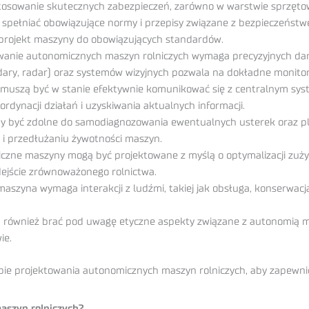
tosowanie skutecznych zabezpieczeń, zarówno w warstwie sprzętowe
spełniać obowiązujące normy i przepisy związane z bezpieczeństwe
 projekt maszyny do obowiązujących standardów.
owanie autonomicznych maszyn rolniczych wymaga precyzyjnych da
dary, radar) oraz systemów wizyjnych pozwala na dokładne monito
muszą być w stanie efektywnie komunikować się z centralnym sys
rdynacji działań i uzyskiwania aktualnych informacji.
y być zdolne do samodiagnozowania ewentualnych usterek oraz pl
i przedłużaniu żywotności maszyn.
ne maszyny mogą być projektowane z myślą o optymalizacji zużycia
odejście zrównoważonego rolnictwa.
maszyna wymaga interakcji z ludźmi, takiej jak obsługa, konserwacj
zą również brać pod uwagę etyczne aspekty związane z autonomią 
ie.
ie projektowania autonomicznych maszyn rolniczych, aby zapewnić
maszyn rolniczych?