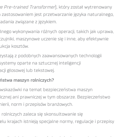
e Pre-trained Transformer
), który został wytrenowany
zastosowaniem jest przetwarzanie języka naturalnego,
zadania związane z językiem.
nego wykonywania różnych operacji, takich jak uprawa,
zujniki, maszynowe uczenie się i inne, aby efektywnie
ukcja kosztów.
rzystają z podobnych zaawansowanych technologii
ystemy oparte na sztucznej inteligencji
ji głosowej lub tekstowej.
eństwa maszyn rolniczych?
 i wskazówki na temat bezpieczeństwa maszyn
hnicznej ani prawniczej w tym obszarze. Bezpieczeństwo
nierii, norm i przepisów branżowych.
rolniczych zaleca się skonsultowanie się
u krajach istnieją specjalne normy, regulacje i przepisy