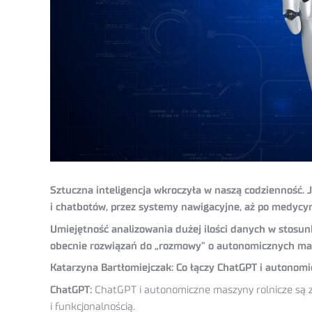
Sztuczna inteligencja wkroczyła w naszą codzienność. 
i chatbotów, przez systemy nawigacyjne, aż po medycyn
Umiejętność analizowania dużej ilości danych w stosunk
obecnie rozwiązań do „rozmowy” o autonomicznych mas
Katarzyna Bartłomiejczak: Co łączy ChatGPT i autonom
ChatGPT:
ChatGPT i autonomiczne maszyny rolnicze są zw
i funkcjonalnością.