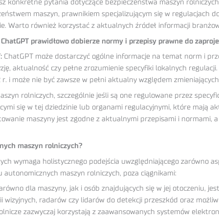
sz konkretne pytania dotyczące bezpieczeństwa maszyn rolniczych, 
zeństwem maszyn, prawnikiem specjalizującym się w regulacjach do
ie. Warto również korzystać z aktualnych źródeł informacji branżow
zy ChatGPT prawidłowo dobierze normy i przepisy prawne do zapro
:
ChatGPT może dostarczyć ogólne informacje na temat norm i pr
zję, aktualność czy pełne zrozumienie specyfiki lokalnych regulacj
 r. i może nie być zawsze w pełni aktualny względem zmieniających
zyn rolniczych, szczególnie jeśli są one regulowane przez specyfi
ącymi się w tej dziedzinie lub organami regulacyjnymi, które mają
ktowanie maszyny jest zgodne z aktualnymi przepisami i normami, 
znych maszyn rolniczych?
ch wymaga holistycznego podejścia uwzględniającego zarówno aspek
u autonomicznych maszyn rolniczych, poza ciągnikami:
wno dla maszyny, jak i osób znajdujących się w jej otoczeniu, jes
izyjnych, radarów czy lidarów do detekcji przeszkód oraz możliwoś
icze zazwyczaj korzystają z zaawansowanych systemów elektronicz