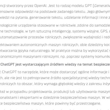
ncji stworzony przez OpenAI. Jest to rodzaj modelu GPT (
Generativ
sensowne odpowiedzi na podstawie zadanego tekstu. Jego głównym 
edzi na pytania, generowanie tekstu, udzielanie informacji i inne 
ogicznie urządzenia stosowane w rolnictwie, zdolne do samodziel
e technologie, w tym sztuczną inteligencję, systemy wizyjne, GPS, c
zautomatyzowanie procesów rolniczych, zwiększenie wydajności i red
jektowaniem autonomicznych maszyn rolniczych, obie dziedziny ko
zetwarzania języka naturalnego. W praktyce można by wykorzystać s
tonomicznymi maszynami rolniczymi, np. poprzez systemy komunikac
zy ChatGPT jest wystarczającym źródłem wiedzy na temat bezpiecz
:
ChatGPT to narzędzie, które może dostarczyć ogólne informacje
ch, ale nie jest to pełnoprawne źródło specjalistycznej wiedzy tec
olniczych to obszar, który wymaga głębokiej wiedzy z zakresu inży
też w przypadku projektowania, produkcji lub użytkowania maszyn 
jonalistami i ekspertami w dziedzinie bezpieczeństwa maszyn. W wiel
ce bezpieczeństwa maszyn, które powinny być przestrzegane.