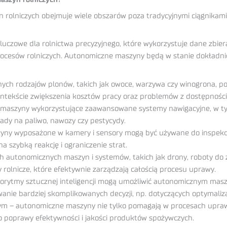
rolniczych obejmuje wiele obszarów poza tradycyjnymi ciągnikami.
czowe dla rolnictwa precyzyjnego, które wykorzystuje dane zbiera
ocesów rolniczych. Autonomiczne maszyny będą w stanie dokładniej
nych rodzajów plonów, takich jak owoce, warzywa czy winogrona, 
ontekście zwiększenia kosztów pracy oraz problemów z dostępnością
maszyny wykorzystujące zaawansowane systemy nawigacyjne, w tym 
ady na paliwo, nawozy czy pestycydy.
yny wyposażone w kamery i sensory mogą być używane do inspekcji r
 szybką reakcję i ograniczenie strat.
 autonomicznych maszyn i systemów, takich jak drony, roboty do 
olnicze, które efektywnie zarządzają całością procesu uprawy.
lgorytmy sztucznej inteligencji mogą umożliwić autonomicznym ma
ie bardziej skomplikowanych decyzji, np. dotyczących optymaliza
m – autonomiczne maszyny nie tylko pomagają w procesach upraw
do poprawy efektywności i jakości produktów spożywczych.