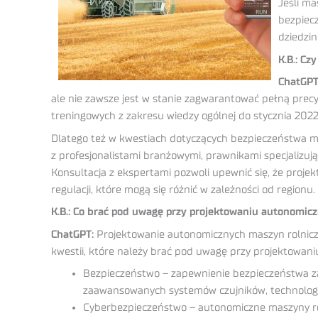
Jeśli ma
bezpiec
dziedzin
K.B.: C
ChatGPT
ale nie zawsze jest w stanie zagwarantować pełną precy
treningowych z zakresu wiedzy ogólnej do stycznia 2022
Dlatego też w kwestiach dotyczących bezpieczeństwa mas
z profesjonalistami branżowymi, prawnikami specjalizuj
Konsultacja z ekspertami pozwoli upewnić się, że proje
regulacji, które mogą się różnić w zależności od regionu.
K.B.: Co brać pod uwagę przy projektowaniu autonomic
ChatGPT:
Projektowanie autonomicznych maszyn rolniczy
kwestii, które należy brać pod uwagę przy projektowani
Bezpieczeństwo – zapewnienie bezpieczeństwa zaró
zaawansowanych systemów czujników, technologii w
Cyberbezpieczeństwo – autonomiczne maszyny roln