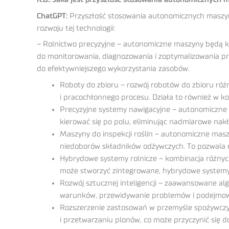
ChatGPT:
Przyszłość stosowania autonomicznych maszyn 
rozwoju tej technologii:
– Rolnictwo precyzyjne – autonomiczne maszyny będą klu
do monitorowania, diagnozowania i zoptymalizowania pr
do efektywniejszego wykorzystania zasobów.
Roboty do zbioru – rozwój robotów do zbioru róż
i pracochłonnego procesu. Działa to również w k
Precyzyjne systemy nawigacyjne – autonomiczne 
kierować się po polu, eliminując nadmiarowe nakł
Maszyny do inspekcji roślin – autonomiczne masz
niedoborów składników odżywczych. To pozwala na
Hybrydowe systemy rolnicze – kombinacja różnych
może stworzyć zintegrowane, hybrydowe systemy r
Rozwój sztucznej inteligencji – zaawansowane a
warunków, przewidywanie problemów i podejmowan
Rozszerzenie zastosowań w przemyśle spożywczy
i przetwarzaniu plonów, co może przyczynić się 