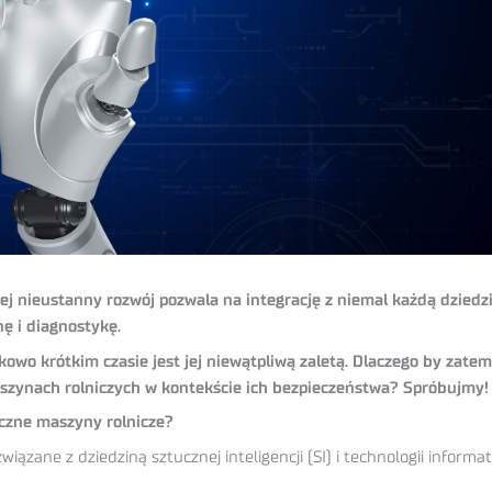
Jej nieustanny rozwój pozwala na integrację z niemal każdą dzie
ę i diagnostykę.
owo krótkim czasie jest jej niewątpliwą zaletą. Dlaczego by zate
zynach rolniczych w kontekście ich bezpieczeństwa? Spróbujmy!
iczne maszyny rolnicze?
iązane z dziedziną sztucznej inteligencji (SI) i technologii infor