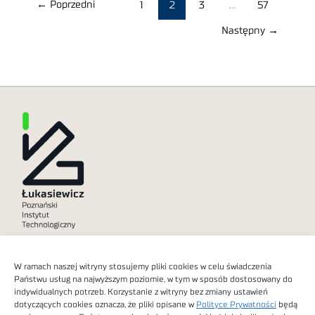
←
Poprzedni
1
2
3
…
57
Następny
→
Polityka prywatności
W ramach naszej witryny stosujemy pliki cookies w celu świadczenia
Dostępność cyfrowa
Państwu usług na najwyższym poziomie, w tym w sposób dostosowany do
indywidualnych potrzeb. Korzystanie z witryny bez zmiany ustawień
dotyczących cookies oznacza, że pliki opisane w
Polityce Prywatności
będą