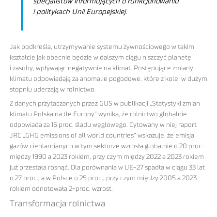
specjalistów informujących o funkcjonowaniu
i politykach Unii Europejskiej.
Jak podkreśla, utrzymywanie systemu żywnościowego w takim
kształcie jak obecnie będzie w dalszym ciągu niszczyć planetę
i zasoby, wpływając negatywnie na klimat. Postępujące zmiany
klimatu odpowiadają za anomalie pogodowe, które z kolei w dużym
stopniu uderzają w rolnictwo.
Z danych przytaczanych przez GUS w publikacji „Statystyki zmian
klimatu Polska na tle Europy” wynika, że rolnictwo globalnie
odpowiada za 15 proc. śladu węglowego. Cytowany w niej raport
JRC „GHG emissions of all world countries” wskazuje, że emisja
gazów cieplarnianych w tym sektorze wzrosła globalnie o 20 proc.
między 1990 a 2023 rokiem, przy czym między 2022 a 2023 rokiem
już przestała rosnąć. Dla porównania w UE-27 spadła w ciągu 33 lat
o 27 proc., a w Polsce o 25 proc., przy czym między 2005 a 2023
rokiem odnotowała 2-proc. wzrost.
Transformacja rolnictwa