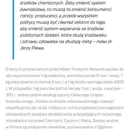
środków chemicznych. Żeby zmienić system
żywnościowy, to muszą to zmienić konsumenci,
rolnicy, producenci, a przede wszystkim
politycy muszą być również skłonni do tego,
aby zmienić system wspierania ze środków
publicznych działań, które służą środowisku
i zdrowiu człowieka na dłuższą metę –
mówi dr
Jerzy Plewa.
Z danych przytaczanych przez Water Footprint Network wynika, że
aby wyprodukować 1 kg wołowiny, potrzeba ponad 15 tys. l wody, 1
kg wieprzowiny to niemal 6 tys. l, a 1 kg drobiu wymaga około 4300
l. W przypadku 1 kg owoców jest to niecały 1 tys. l wody, a warzyw –
300 l. Jednocześnie według raportu Głównego Urzędu
Statystycznego „Polska na drodze zrównoważonego rozwoju”
klasyfikujemy się na 24. miejscu w Unii Europejskiej pod względem
odnawialnych zasobów słodkiej wody przypadających na jednego
mieszkańca tuż przed Czechami, Cyprem i Maltą. Zasoby wodne
w Polsce są relatywnie niewielkie, porównywalne z Egiptem,