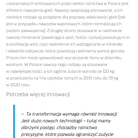
cieplarnianych emitowanych przez sektor rolnictwa w Polsce jest
efektem nawożenia gleb. Nawozy zwiększają plonowanie, a ich
niektóre rodzaje są pożądane dla poprawy właściwości gleb (tak
jest w przypadku nawozów wapniowych, które normalizują ich
poziom zakwaszenia). Z drugiej strony stosowane w nadmiarze
nawozy mineralne (zawierające azot, fosfor i potas) powodują m.in.
eutrofizację wód, czyli nadmierne ich wzbogacanie w minerały
i składniki odżywcze, które powodują nadmierny wzrost glonów.
Proces ten może spowodować wyczerpanie tlenu w zbiorniku
wodnym. W Polsce nawozy tego rodzaju są stosowane
w największej ilości, a ich ogólne zużycie wzrosło ze 120 kg
w przeliczeniu na 1 ha użytków rolnych w 2010 roku do 131 kg
w 2020 roku.
Potrzeba więcej innowacji
– Ta transformacja wymaga również innowacji.
Jest dużo nowych technologii – tutaj mamy
olbrzymi postęp, chociażby rolnictwo
precyzyjne, które pozwala ograniczyć zużycie