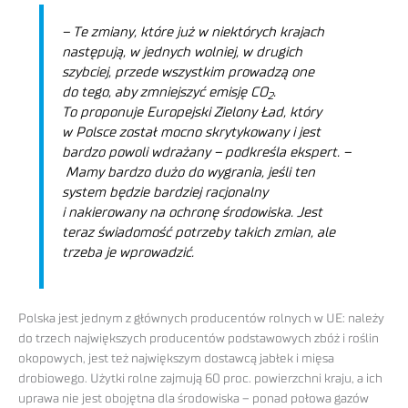
– Te zmiany, które już w niektórych krajach
następują, w jednych wolniej, w drugich
szybciej, przede wszystkim prowadzą one
do tego, aby zmniejszyć emisję CO
.
2
To proponuje Europejski Zielony Ład, który
w Polsce został mocno skrytykowany i jest
bardzo powoli wdrażany –
podkreśla ekspert. –
Mamy bardzo dużo do wygrania, jeśli ten
system będzie bardziej racjonalny
i nakierowany na ochronę środowiska. Jest
teraz świadomość potrzeby takich zmian, ale
trzeba je wprowadzić.
Polska jest jednym z głównych producentów rolnych w UE: należy
do trzech największych producentów podstawowych zbóż i roślin
okopowych, jest też największym dostawcą jabłek i mięsa
drobiowego. Użytki rolne zajmują 60 proc. powierzchni kraju, a ich
uprawa nie jest obojętna dla środowiska – ponad połowa gazów