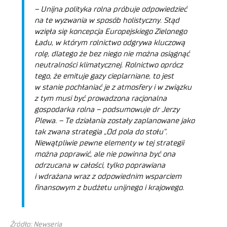
– Unijna polityka rolna próbuje odpowiedzieć
na te wyzwania w sposób holistyczny. Stąd
wzięła się koncepcja Europejskiego Zielonego
Ładu, w którym rolnictwo odgrywa kluczową
rolę, dlatego że bez niego nie można osiągnąć
neutralności klimatycznej. Rolnictwo oprócz
tego, że emituje gazy cieplarniane, to jest
w stanie pochłaniać je z atmosfery i w związku
z tym musi być prowadzona racjonalna
gospodarka rolna –
podsumowuje dr Jerzy
Plewa. –
Te działania zostały zaplanowane jako
tak zwana strategia „Od pola do stołu”.
Niewątpliwie pewne elementy w tej strategii
można poprawić, ale nie powinna być ona
odrzucana w całości, tylko poprawiana
i wdrażana wraz z odpowiednim wsparciem
finansowym z budżetu unijnego i krajowego.
Źródło: Newseria