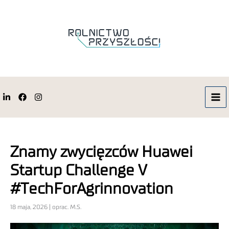
Znamy zwycięzców Huawei
Startup Challenge V
#TechForAgrinnovation
18 maja, 2026 | oprac. M.S.