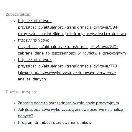
Zobacz także:
https://rolnictwo-
przyszlosci.pl/aktualnosci/transformacja-cyfrowa/594-
nirby-sztuczna-inteligencja-i-drony-przyszloscia-rolnictwa
https://rolnictwo-
przyszlosci.pl/aktualnosci/transformacja-cyfrowa/810-
zebrane-dane-to-oszczednosci-w-rolnictwie-precyzyjnym
https://rolnictwo-
przyszlosci.pl/aktualnosci/transformacja-cyfrowa/770-
jak-gospodarstwa-wykorzystuja-zimowa-przerwe-na-
analize-danych
Powiązane wpisy:
Zebrane dane to oszczędności w rolnictwie precyzyjnym
Jak gospodarstwa wykorzystują zimową przerwę na analizę
danych?
Program Omnibus i oczekiwania rolników