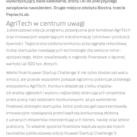
wykorzystujący dane satelitarne, drony i AI do precyzyjnego
zarządzania nawożeniem. Drugie miejsce zdobyła Biostra, trzecie
PeptechLab.
AgriTech w centrum uwagi
Jubileuszowa edycja programu poświęcona jest tematowi AgriTech
oraz innowacjom wspierającym transformację rolnictwa i produkcji
żywności. Tegoroczna odsłona konkursu przyciągnęła rekordową
liczbę startupów rozwijających technologie dla sektora rolno-
spożywczego, które rywalizowały o nagrody finansowe o łącznej
wartości aż 300 tys. złotych.
Wielki finał Huawei Startup Challenge V nie tylko dostarczył wielu
emocji, ale przede wszystkim pokazał ogromny potencjał polskiego
ekosystemu AgriTech. Konkurs składał się z kilku etapów:
od analizy zgłoszeń i wyboru najbardziej obiecujących projektów,
przez pracę nad zadaniami konkursowymi, aż po wyłonienie
finałowej dziesiątki startupów, które podczas gali zaprezentowały
innowacyjne rozwiązania przed kapitułą konkursową złożoną
z uznanych ekspertów reprezentujących biznes, naukę oraz sektor
publiczny. To właśnie spośród finalistów kapituła wybrała trzech
laureatów jubileuszowej edycji Huawei Startup Challenge V.