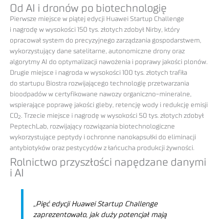
Od AI i dronów po biotechnologię
Pierwsze miejsce w piątej edycji Huawei Startup Challenge
i nagrodę w wysokości 150 tys. złotych zdobył Nirby, który
opracował system do precyzyjnego zarządzania gospodarstwem,
wykorzystujący dane satelitarne, autonomiczne drony oraz
algorytmy AI do optymalizacji nawożenia i poprawy jakości plonów.
Drugie miejsce i nagroda w wysokości 100 tys. złotych trafiła
do startupu Biostra rozwijającego technologię przetwarzania
bioodpadów w certyfikowane nawozy organiczno-mineralne,
wspierające poprawę jakości gleby, retencję wody i redukcję emisji
CO
. Trzecie miejsce i nagrodę w wysokości 50 tys. złotych zdobył
2
PeptechLab, rozwijający rozwiązania biotechnologiczne
wykorzystujące peptydy i ochronne nanokapsułki do eliminacji
antybiotyków oraz pestycydów z łańcucha produkcji żywności.
Rolnictwo przyszłości napędzane danymi
i AI
„Pięć edycji Huawei Startup Challenge
zaprezentowało, jak duży potencjał mają