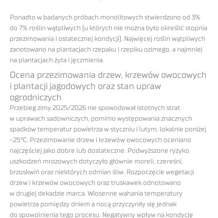
Ponadto w badanych próbach monolitowych stwierdzono od 3%
do 7% roślin wątpliwych (u których nie można było określić stopnia
przezimowania i ostatecznej kondycji). Najwięcej roślin wątpliwych
zanotowano na plantacjach rzepaku i rzepiku ozimego, a najmniej
na plantacjach żyta i jęczmienia.
Ocena przezimowania drzew, krzewów owocowych
i plantacji jagodowych oraz stan upraw
ogrodniczych
Przebieg zimy 2025/2026 nie spowodował istotnych strat
w uprawach sadowniczych, pomimo występowania znacznych
spadków temperatur powietrza w styczniu i lutym, lokalnie poniżej
−25°C. Przezimowanie drzew i krzewów owocowych oceniano
najczęściej jako dobre lub dostateczne. Podwyższone ryzyko
uszkodzeń mrozowych dotyczyło głównie moreli, czereśni,
brzoskwiń oraz niektórych odmian śliw. Rozpoczęcie wegetacji
drzew i krzewów owocowych oraz truskawek odnotowano
w drugiej dekadzie marca. Wiosenne wahania temperatury
powietrza pomiędzy dniem a nocą przyczyniły się jednak
do spowolnienia tego procesu. Negatywny wpływ na kondycję