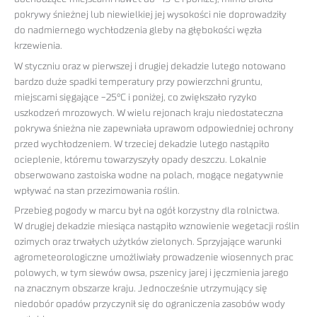
pokrywy śnieżnej lub niewielkiej jej wysokości nie doprowadziły
do nadmiernego wychłodzenia gleby na głębokości węzła
krzewienia.
W styczniu oraz w pierwszej i drugiej dekadzie lutego notowano
bardzo duże spadki temperatury przy powierzchni gruntu,
miejscami sięgające -25°C i poniżej, co zwiększało ryzyko
uszkodzeń mrozowych. W wielu rejonach kraju niedostateczna
pokrywa śnieżna nie zapewniała uprawom odpowiedniej ochrony
przed wychłodzeniem. W trzeciej dekadzie lutego nastąpiło
ocieplenie, któremu towarzyszyły opady deszczu. Lokalnie
obserwowano zastoiska wodne na polach, mogące negatywnie
wpływać na stan przezimowania roślin.
Przebieg pogody w marcu był na ogół korzystny dla rolnictwa.
W drugiej dekadzie miesiąca nastąpiło wznowienie wegetacji roślin
ozimych oraz trwałych użytków zielonych. Sprzyjające warunki
agrometeorologiczne umożliwiały prowadzenie wiosennych prac
polowych, w tym siewów owsa, pszenicy jarej i jęczmienia jarego
na znacznym obszarze kraju. Jednocześnie utrzymujący się
niedobór opadów przyczynił się do ograniczenia zasobów wody