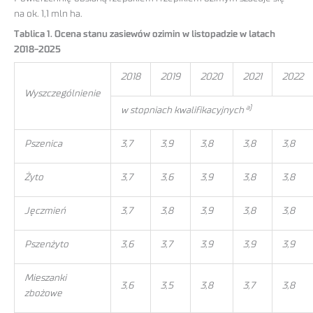
na ok. 1,1 mln ha.
Tablica 1. Ocena stanu zasiewów ozimin w listopadzie w latach
2018-2025
2018
2019
2020
2021
2022
Wyszczególnienie
a)
w stopniach kwalifikacyjnych
Pszenica
3,7
3,9
3,8
3,8
3,8
Żyto
3,7
3,6
3,9
3,8
3,8
Jęczmień
3,7
3,8
3,9
3,8
3,8
Pszenżyto
3,6
3,7
3,9
3,9
3,9
Mieszanki
3,6
3,5
3,8
3,7
3,8
zbożowe