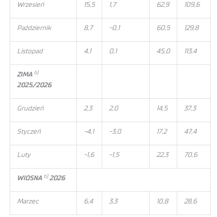
Wrzesień
15,5
1,7
62,9
109,6
Październik
8,7
-0,1
60,5
129,8
Listopad
4,1
0,1
45,0
113,4
b)
ZIMA
2025/2026
Grudzień
2,3
2,0
14,5
37,3
Styczeń
-4,1
-3,0
17,2
47,4
Luty
-1,6
-1,5
22,3
70,6
b)
WIOSNA
2026
Marzec
6,4
3,3
10,8
28,6