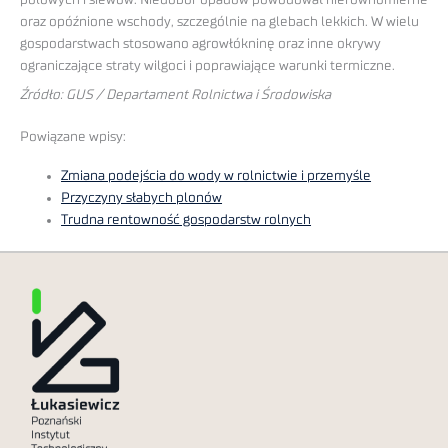
oraz opóźnione wschody, szczególnie na glebach lekkich. W wielu
gospodarstwach stosowano agrowłókninę oraz inne okrywy
ograniczające straty wilgoci i poprawiające warunki termiczne.
Źródło: GUS / Departament Rolnictwa i Środowiska
Powiązane wpisy:
Zmiana podejścia do wody w rolnictwie i przemyśle
Przyczyny słabych plonów
Trudna rentowność gospodarstw rolnych