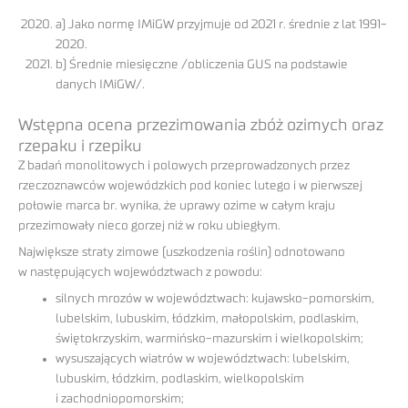
a) Jako normę IMiGW przyjmuje od 2021 r. średnie z lat 1991-
2020.
b) Średnie miesięczne /obliczenia GUS na podstawie
danych IMiGW/.
Wstępna ocena przezimowania zbóż ozimych oraz
rzepaku i rzepiku
Z badań monolitowych i polowych przeprowadzonych przez
rzeczoznawców wojewódzkich pod koniec lutego i w pierwszej
połowie marca br. wynika, że uprawy ozime w całym kraju
przezimowały nieco gorzej niż w roku ubiegłym.
Największe straty zimowe (uszkodzenia roślin) odnotowano
w następujących województwach z powodu:
silnych mrozów w województwach: kujawsko-pomorskim,
lubelskim, lubuskim, łódzkim, małopolskim, podlaskim,
świętokrzyskim, warmińsko-mazurskim i wielkopolskim;
wysuszających wiatrów w województwach: lubelskim,
lubuskim, łódzkim, podlaskim, wielkopolskim
i zachodniopomorskim;