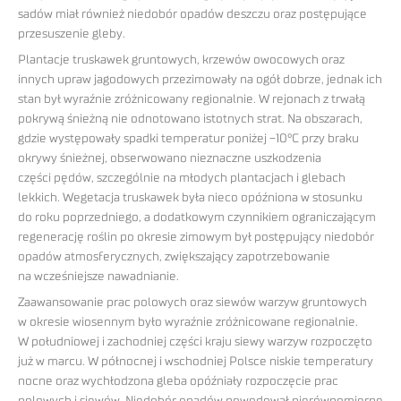
sadów miał również niedobór opadów deszczu oraz postępujące
przesuszenie gleby.
Plantacje truskawek gruntowych, krzewów owocowych oraz
innych upraw jagodowych przezimowały na ogół dobrze, jednak ich
stan był wyraźnie zróżnicowany regionalnie. W rejonach z trwałą
pokrywą śnieżną nie odnotowano istotnych strat. Na obszarach,
gdzie występowały spadki temperatur poniżej −10°C przy braku
okrywy śnieżnej, obserwowano nieznaczne uszkodzenia
części pędów, szczególnie na młodych plantacjach i glebach
lekkich. Wegetacja truskawek była nieco opóźniona w stosunku
do roku poprzedniego, a dodatkowym czynnikiem ograniczającym
regenerację roślin po okresie zimowym był postępujący niedobór
opadów atmosferycznych, zwiększający zapotrzebowanie
na wcześniejsze nawadnianie.
Zaawansowanie prac polowych oraz siewów warzyw gruntowych
w okresie wiosennym było wyraźnie zróżnicowane regionalnie.
W południowej i zachodniej części kraju siewy warzyw rozpoczęto
już w marcu. W północnej i wschodniej Polsce niskie temperatury
nocne oraz wychłodzona gleba opóźniały rozpoczęcie prac
polowych i siewów. Niedobór opadów powodował nierównomierne