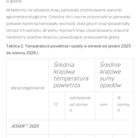
w glebie.
W kwietniu na obszarze kraju panowały zróżnicowane warunki
agrometeorologiczne. Chłodne dni i nocne przymrozki w pierwszej
połowie kwietnia hamowały wschody zbóż jarych oraz spowalniały
tempo ich wzrostu. W wielu rejonach kraju obserwowano znaczne
niedobory opadów deszczu, powodujące przesuszenie gleby.
Tablica 2. Temperatura powietrza i opady w okresie od jesieni 2025
do wiosny 2026 r.
Średnia
Średnie
krajowa
krajowe
temperatura
sumy
powietrza
opadów
Wyszczególnienie
odchylenie
%
o
C
od normy
mm
normy
a)
a)
b)
JESIEŃ
2025