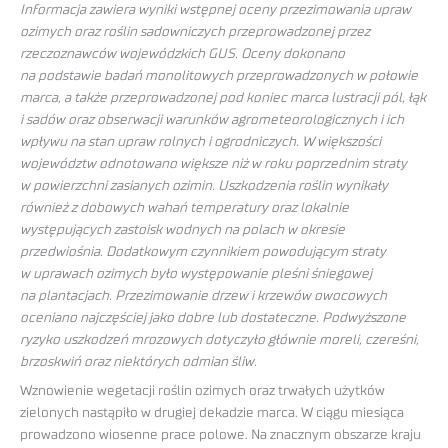
Informacja zawiera wyniki wstępnej oceny przezimowania upraw
ozimych oraz roślin sadowniczych przeprowadzonej przez
rzeczoznawców wojewódzkich GUS. Oceny dokonano
na podstawie badań monolitowych przeprowadzonych w połowie
marca, a także przeprowadzonej pod koniec marca lustracji pól, łąk
i sadów oraz obserwacji warunków agrometeorologicznych i ich
wpływu na stan upraw rolnych i ogrodniczych. W większości
województw odnotowano większe niż w roku poprzednim straty
w powierzchni zasianych ozimin. Uszkodzenia roślin wynikały
również z dobowych wahań temperatury oraz lokalnie
występujących zastoisk wodnych na polach w okresie
przedwiośnia. Dodatkowym czynnikiem powodującym straty
w uprawach ozimych było występowanie pleśni śniegowej
na plantacjach. Przezimowanie drzew i krzewów owocowych
oceniano najczęściej jako dobre lub dostateczne. Podwyższone
ryzyko uszkodzeń mrozowych dotyczyło głównie moreli, czereśni,
brzoskwiń oraz niektórych odmian śliw.
Wznowienie wegetacji roślin ozimych oraz trwałych użytków
zielonych nastąpiło w drugiej dekadzie marca. W ciągu miesiąca
prowadzono wiosenne prace polowe. Na znacznym obszarze kraju