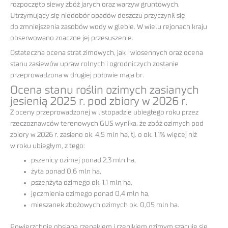
rozpoczęto siewy zbóż jarych oraz warzyw gruntowych.
Utrzymujący się niedobór opadów deszczu przyczynił się
do zmniejszenia zasobów wody w glebie. W wielu rejonach kraju
obserwowano znaczne jej przesuszenie.
Ostateczna ocena strat zimowych, jak i wiosennych oraz ocena
stanu zasiewów upraw rolnych i ogrodniczych zostanie
przeprowadzona w drugiej połowie maja br.
Ocena stanu roślin ozimych zasianych
jesienią 2025 r. pod zbiory w 2026 r.
Z oceny przeprowadzonej w listopadzie ubiegłego roku przez
rzeczoznawców terenowych GUS wynika, że zbóż ozimych pod
zbiory w 2026 r. zasiano ok. 4,5 mln ha, tj. o ok. 1,1% więcej niż
w roku ubiegłym, z tego:
pszenicy ozimej ponad 2,3 mln ha,
żyta ponad 0,6 mln ha,
pszenżyta ozimego ok. 1,1 mln ha,
jęczmienia ozimego ponad 0,4 mln ha,
mieszanek zbożowych ozimych ok. 0,05 mln ha.
Powierzchnię obsianą rzepakiem i rzepikiem ozimym szacuje się