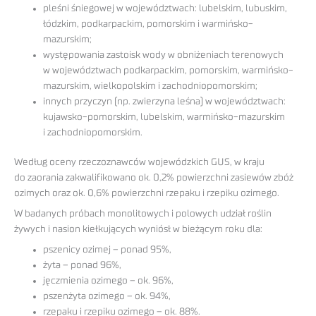
pleśni śniegowej w województwach: lubelskim, lubuskim,
łódzkim, podkarpackim, pomorskim i warmińsko-
mazurskim;
występowania zastoisk wody w obniżeniach terenowych
w województwach podkarpackim, pomorskim, warmińsko-
mazurskim, wielkopolskim i zachodniopomorskim;
innych przyczyn (np. zwierzyna leśna) w województwach:
kujawsko-pomorskim, lubelskim, warmińsko-mazurskim
i zachodniopomorskim.
Według oceny rzeczoznawców wojewódzkich GUS, w kraju
do zaorania zakwalifikowano ok. 0,2% powierzchni zasiewów zbóż
ozimych oraz ok. 0,6% powierzchni rzepaku i rzepiku ozimego.
W badanych próbach monolitowych i polowych udział roślin
żywych i nasion kiełkujących wyniósł w bieżącym roku dla:
pszenicy ozimej – ponad 95%,
żyta – ponad 96%,
jęczmienia ozimego – ok. 96%,
pszenżyta ozimego – ok. 94%,
rzepaku i rzepiku ozimego – ok. 88%.