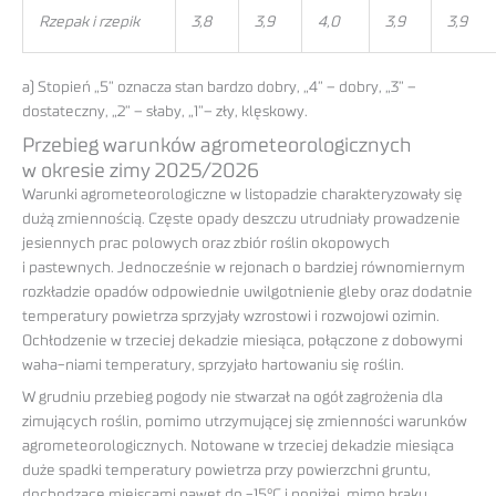
Rzepak i rzepik
3,8
3,9
4,0
3,9
3,9
a) Stopień „5” oznacza stan bardzo dobry, „4” – dobry, „3” –
dostateczny, „2” – słaby, „1”– zły, klęskowy.
Przebieg warunków agrometeorologicznych
w okresie zimy 2025/2026
Warunki agrometeorologiczne w listopadzie charakteryzowały się
dużą zmiennością. Częste opady deszczu utrudniały prowadzenie
jesiennych prac polowych oraz zbiór roślin okopowych
i pastewnych. Jednocześnie w rejonach o bardziej równomiernym
rozkładzie opadów odpowiednie uwilgotnienie gleby oraz dodatnie
temperatury powietrza sprzyjały wzrostowi i rozwojowi ozimin.
Ochłodzenie w trzeciej dekadzie miesiąca, połączone z dobowymi
waha-niami temperatury, sprzyjało hartowaniu się roślin.
W grudniu przebieg pogody nie stwarzał na ogół zagrożenia dla
zimujących roślin, pomimo utrzymującej się zmienności warunków
agrometeorologicznych. Notowane w trzeciej dekadzie miesiąca
duże spadki temperatury powietrza przy powierzchni gruntu,
dochodzące miejscami nawet do -15°C i poniżej, mimo braku