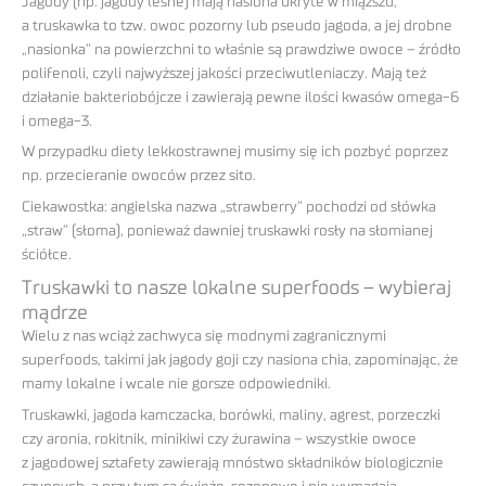
Jagody (np. jagody leśne) mają nasiona ukryte w miąższu,
a truskawka to tzw. owoc pozorny lub pseudo jagoda, a jej drobne
„nasionka” na powierzchni to właśnie są prawdziwe owoce – źródło
polifenoli, czyli najwyższej jakości przeciwutleniaczy. Mają też
działanie bakteriobójcze i zawierają pewne ilości kwasów omega-6
i omega-3.
W przypadku diety lekkostrawnej musimy się ich pozbyć poprzez
np. przecieranie owoców przez sito.
Ciekawostka: angielska nazwa „strawberry” pochodzi od słówka
„straw” (słoma), ponieważ dawniej truskawki rosły na słomianej
ściółce.
Truskawki to nasze lokalne superfoods – wybieraj
mądrze
Wielu z nas wciąż zachwyca się modnymi zagranicznymi
superfoods, takimi jak jagody goji czy nasiona chia, zapominając, że
mamy lokalne i wcale nie gorsze odpowiedniki.
Truskawki, jagoda kamczacka, borówki, maliny, agrest, porzeczki
czy aronia, rokitnik, minikiwi czy żurawina – wszystkie owoce
z jagodowej sztafety zawierają mnóstwo składników biologicznie