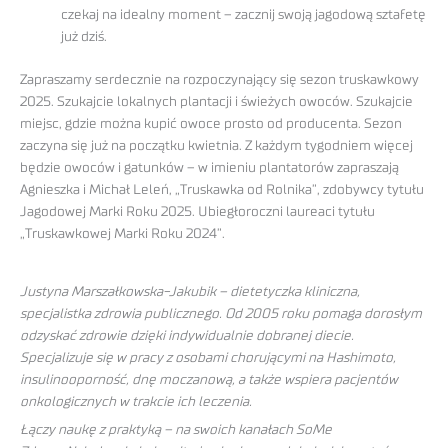
czekaj na idealny moment – zacznij swoją jagodową sztafetę
już dziś.
Zapraszamy serdecznie na rozpoczynający się sezon truskawkowy
2025. Szukajcie lokalnych plantacji i świeżych owoców. Szukajcie
miejsc, gdzie można kupić owoce prosto od producenta. Sezon
zaczyna się już na początku kwietnia. Z każdym tygodniem więcej
będzie owoców i gatunków – w imieniu plantatorów zapraszają
Agnieszka i Michał Leleń, „Truskawka od Rolnika”, zdobywcy tytułu
Jagodowej Marki Roku 2025. Ubiegłoroczni laureaci tytułu
„Truskawkowej Marki Roku 2024”.
Justyna Marszałkowska-Jakubik – dietetyczka kliniczna,
specjalistka zdrowia publicznego. Od 2005 roku pomaga dorosłym
odzyskać zdrowie dzięki indywidualnie dobranej diecie.
Specjalizuje się w pracy z osobami chorującymi na Hashimoto,
insulinooporność, dnę moczanową, a także wspiera pacjentów
onkologicznych w trakcie ich leczenia.
Łączy naukę z praktyką – na swoich kanałach SoMe