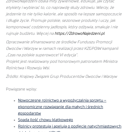
ZdrowoNajedzeni obala mity żywieniowe, edukuje, jak czytać
etykiety i wybierać to, co naprawdę służy zdrowiu. Wierzy, że
jedzenie to nie tylko kalorie, ale sposób na lepsze samopoczucie
i długie życie. Promuje polskie, sezonowe produkty i uczy, jak
komponować codzienny jadłospis, który odżywia, smakuje i nie
rujnuje budżetu. Więcej na
https://ZdrowoNajedzeni.pl
Opracowanie sfinansowano ze środków Funduszu Promocji
Owoców i Warzyw w ramach realizacji przez KZGPOiW kampanii
„Czas na polskie superowoce! VI edycja”.
Projekt jest realizowany pod honorowym patronatem Ministra
Rolnictwa i Rozwoju Wsi.
Źródło: Krajowy Związek Grup Producentów Owoców i Warzyw
Powiązane wpisy:
Nowoczesne rolnictwo a wypożyczalnia sprzętu –
ekonomiczne rozwiązanie dla małych i średnich
gospodarstw
Spada ilość chowu klatkowego
Rolnicy protestują i apelują o podjęcie natychmiastowych