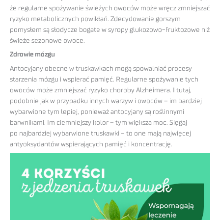
że regularne spożywanie świeżych owoców może wręcz zmniejszać
ryzyko metabolicznych powikłań. Zdecydowanie gorszym
pomysłem są słodycze bogate w syropy glukozowo-fruktozowe niż
świeże sezonowe owoce.
Zdrowie mózgu
Antocyjany obecne w truskawkach mogą spowalniać procesy
starzenia mózgu i wspierać pamięć. Regularne spożywanie tych
owoców może zmniejszać ryzyko choroby Alzheimera. I tutaj,
podobnie jak w przypadku innych warzyw i owoców – im bardziej
wybarwione tym lepiej, ponieważ antocyjany są roślinnymi
barwnikami. Im ciemniejszy kolor – tym większa moc. Sięgaj
po najbardziej wybarwione truskawki – to one mają najwięcej
antyoksydantów wspierających pamięć i koncentrację.