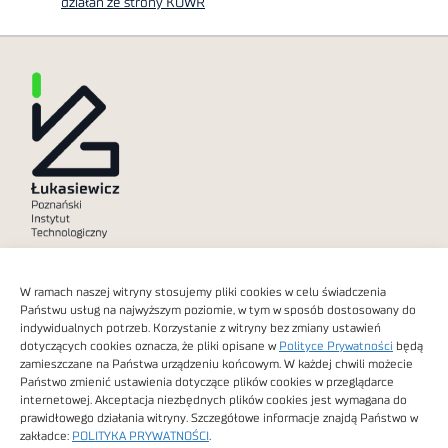
działań ze strony KOWR
Polityka prywatności
W ramach naszej witryny stosujemy pliki cookies w celu świadczenia
Dostępność cyfrowa
Państwu usług na najwyższym poziomie, w tym w sposób dostosowany do
indywidualnych potrzeb. Korzystanie z witryny bez zmiany ustawień
dotyczących cookies oznacza, że pliki opisane w
Polityce Prywatności
będą
zamieszczane na Państwa urządzeniu końcowym. W każdej chwili możecie
Państwo zmienić ustawienia dotyczące plików cookies w przeglądarce
internetowej. Akceptacja niezbędnych plików cookies jest wymagana do
Obrazy stockowe
prawidłowego działania witryny. Szczegółowe informacje znajdą Państwo w
autorstwa
zakładce:
POLITYKA PRYWATNOŚCI
.