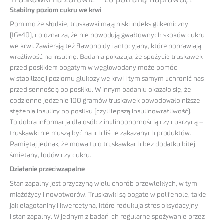
Stabilny poziom cukru we krwi
Pomimo że słodkie, truskawki mają niski indeks glikemiczny
(IG=40), co oznacza, że nie powodują gwałtownych skoków cukru
we krwi. Zawierają też flawonoidy i antocyjany, które poprawiają
wrażliwość na insulinę. Badania pokazują, że spożycie truskawek
przed posiłkiem bogatym w węglowodany może pomóc
w stabilizacji poziomu glukozy we krwi i tym samym uchronić nas
przed sennością po posiłku. W innym badaniu okazało się, że
codzienne jedzenie 100 gramów truskawek powodowało niższe
stężenia insuliny po posiłku (czyli lepszą insulinowrażliwość).
To dobra informacja dla osób z inulinoopornością czy cukrzycą –
truskawki nie muszą być na ich liście zakazanych produktów.
Pamiętaj jednak, że mowa tu o truskawkach bez dodatku bitej
śmietany, lodów czy cukru.
Działanie przeciwzapalne
Stan zapalny jest przyczyną wielu chorób przewlekłych, w tym
miażdżycy i nowotworów. Truskawki są bogate w polifenole, takie
jak elagotaniny i kwercetyna, które redukują stres oksydacyjny
i stan zapalny. W jednym z badań ich regularne spożywanie przez