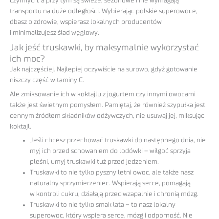
czynnych, a przy tym są świeże, sezonowe i nie wymagają
transportu na duże odległości. Wybierając polskie superowoce,
dbasz o zdrowie, wspierasz lokalnych producentów
i minimalizujesz ślad węglowy.
Jak jeść truskawki, by maksymalnie wykorzystać
ich moc?
Jak najczęściej. Najlepiej oczywiście na surowo, gdyż gotowanie
niszczy część witaminy C.
Ale zmiksowanie ich w koktajlu z jogurtem czy innymi owocami
także jest świetnym pomysłem. Pamiętaj, że również szypułka jest
cennym źródłem składników odżywczych, nie usuwaj jej, miksując
koktajl.
Jeśli chcesz przechować truskawki do następnego dnia, nie
myj ich przed schowaniem do lodówki – wilgoć sprzyja
pleśni, umyj truskawki tuż przed jedzeniem.
Truskawki to nie tylko pyszny letni owoc, ale także nasz
naturalny sprzymierzeniec. Wspierają serce, pomagają
w kontroli cukru, działają przeciwzapalnie i chronią mózg.
Truskawki to nie tylko smak lata – to nasz lokalny
superowoc, który wspiera serce, mózg i odporność. Nie