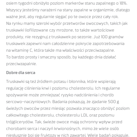
osiem tygodni obniżyło poziom markerów stanu zapalnego o 18%.
Wszyscy jesteśmy narażeni na stany zapalne w organizmie, dlatego
ważne jest, aby regularnie sięgać po te owoce przez cały rok.
Na rynku mamy szeroki wybór przetworów owocowych, takich jak
truskawki liofilizowane czy mrożone, to także wartościowe
produkty, nie rezygnuj z truskawek po sezonie. Już 100 gramów
truskawek zapewni nam całodzienne pokrycie zapotrzebowania
na witaminę C, która także ma właściwości przeciwzapalne.
To bardzo prosty i smaczny sposób, by każdego dnia działać
przeciwzapalnie.
Dobre dla serca
Truskawki są też źródłem potasu i błonnika, które wspierają
regulację ciśnienia krwi i poziomu cholesterolu. Ich regularne
spożywanie może zmniejszać ryzyko nadciśnienia i chorób
sercowo-naczyniowych. Badania pokazują, że zjadanie 500 g
świeżych owoców przez miesiąc pozwala znacząco obniżyć poziom
całkowitego cholesterolu, cholesterolu LDL oraz poziomu
trójglicerydów. Tak, świeże owoce mają ochronny wpływ przed
chorobami serca i naczyń krwionośnych, mimo że wiele osób
niesłusznie boi się fruktozy w nich zawartej. Wiele badań pokazuje,