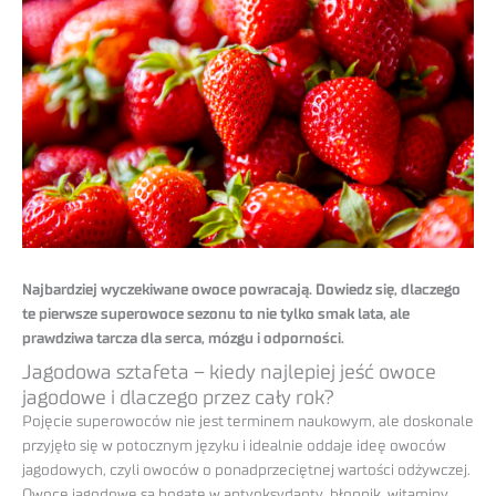
Najbardziej wyczekiwane owoce powracają. Dowiedz się, dlaczego
te pierwsze superowoce sezonu to nie tylko smak lata, ale
prawdziwa tarcza dla serca, mózgu i odporności.
Jagodowa sztafeta – kiedy najlepiej jeść owoce
jagodowe i dlaczego przez cały rok?
Pojęcie superowoców nie jest terminem naukowym, ale doskonale
przyjęło się w potocznym języku i idealnie oddaje ideę owoców
jagodowych, czyli owoców o ponadprzeciętnej wartości odżywczej.
Owoce jagodowe są bogate w antyoksydanty, błonnik, witaminy