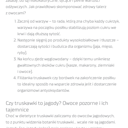
zasadę, bo są niskokaloryczne, sycące i pełne wartości
odżywczych. Jak prawidłowo skomponować zdrowy talerz
z owocami?
Zacznij od warzyw – to rada, którą zna chyba każdy cukrzyk,
warzywa na początku posiłku stabilizują poziom cukru we
krwi i dają dłuższą sytość.
Następnie sięgnij po produkty wysokobiałkowe i tłuszcze –
dostarczają sytości i budulca dla organizmu (jaja, mięso,
ryby).
Na końcu zjedz węglowodany – dzięki temu unikniesz
gwałtownych skoków cukru (kasze, makarony, ziemniaki
i owoce).
Filiżanka truskawek czy borówek na zakończenie posiłku
to idealny sposób na wsparcie zdrowia jelit i dostarczenie
organizmowi antyoksydantów.
Czy truskawki to jagody? Owoce pozorne i ich
tajemnice
Choć w dietetyce truskawki zaliczamy do owoców jagodowych,
to z punktu widzenia botaniki truskawki… wcale nie są jagodami.