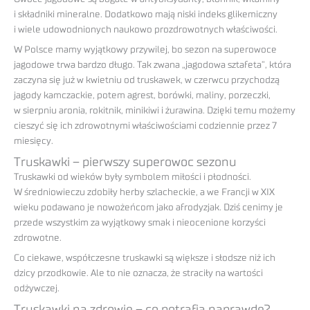
i składniki mineralne. Dodatkowo mają niski indeks glikemiczny
i wiele udowodnionych naukowo prozdrowotnych właściwości.
W Polsce mamy wyjątkowy przywilej, bo sezon na superowoce
jagodowe trwa bardzo długo. Tak zwana „jagodowa sztafeta”, która
zaczyna się już w kwietniu od truskawek, w czerwcu przychodzą
jagody kamczackie, potem agrest, borówki, maliny, porzeczki,
w sierpniu aronia, rokitnik, minikiwi i żurawina. Dzięki temu możemy
cieszyć się ich zdrowotnymi właściwościami codziennie przez 7
miesięcy.
Truskawki
–
pierwszy superowoc sezonu
Truskawki od wieków były symbolem miłości i płodności.
W średniowieczu zdobiły herby szlacheckie, a we Francji w XIX
wieku podawano je nowożeńcom jako afrodyzjak. Dziś cenimy je
przede wszystkim za wyjątkowy smak i nieocenione korzyści
zdrowotne.
Co ciekawe, współczesne truskawki są większe i słodsze niż ich
dzicy przodkowie. Ale to nie oznacza, że straciły na wartości
odżywczej.
Truskawki na zdrowie – co potrafią naprawdę?