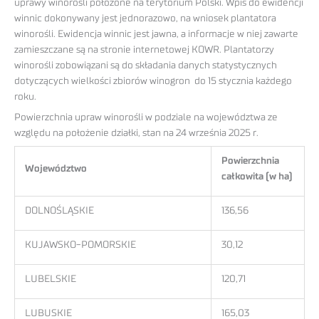
uprawy winorośli położone na terytorium Polski. Wpis do ewidencji
winnic dokonywany jest jednorazowo, na wniosek plantatora
winorośli. Ewidencja winnic jest jawna, a informacje w niej zawarte
zamieszczane są na stronie internetowej KOWR. Plantatorzy
winorośli zobowiązani są do składania danych statystycznych
dotyczących wielkości zbiorów winogron do 15 stycznia każdego
roku.
Powierzchnia upraw winorośli w podziale na województwa ze
względu na położenie działki, stan na 24 września 2025 r.
Powierzchnia
Województwo
całkowita (w ha)
DOLNOŚLĄSKIE
136,56
KUJAWSKO-POMORSKIE
30,12
LUBELSKIE
120,71
LUBUSKIE
165,03