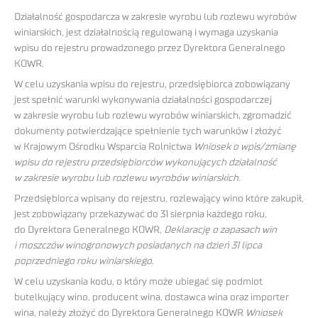
Działalność gospodarcza w zakresie wyrobu lub rozlewu wyrobów
winiarskich, jest działalnością regulowaną i wymaga uzyskania
wpisu do rejestru prowadzonego przez Dyrektora Generalnego
KOWR.
W celu uzyskania wpisu do rejestru, przedsiębiorca zobowiązany
jest spełnić warunki wykonywania działalności gospodarczej
w zakresie wyrobu lub rozlewu wyrobów winiarskich, zgromadzić
dokumenty potwierdzające spełnienie tych warunków i złożyć
w Krajowym Ośrodku Wsparcia Rolnictwa
Wniosek o wpis/zmianę
wpisu do rejestru przedsiębiorców wykonujących działalność
w zakresie wyrobu lub rozlewu wyrobów winiarskich.
Przedsiębiorca wpisany do rejestru, rozlewający wino które zakupił,
jest zobowiązany przekazywać do 31 sierpnia każdego roku,
do Dyrektora Generalnego KOWR,
Deklarację o zapasach win
i moszczów winogronowych posiadanych na dzień 31 lipca
poprzedniego roku winiarskiego.
W celu uzyskania kodu, o który może ubiegać się podmiot
butelkujący wino, producent wina, dostawca wina oraz importer
wina, należy złożyć do Dyrektora Generalnego KOWR
Wniosek