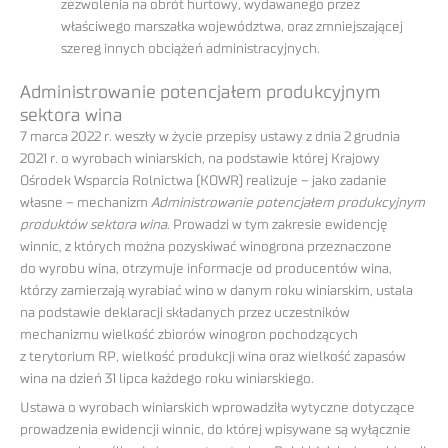
zezwolenia na obrót hurtowy, wydawanego przez
właściwego marszałka województwa, oraz zmniejszającej
szereg innych obciążeń administracyjnych.
Administrowanie potencjałem produkcyjnym
sektora wina
7 marca 2022 r. weszły w życie przepisy ustawy z dnia 2 grudnia
2021 r. o wyrobach winiarskich, na podstawie której Krajowy
Ośrodek Wsparcia Rolnictwa (KOWR) realizuje – jako zadanie
własne – mechanizm
Administrowanie potencjałem produkcyjnym
produktów sektora wina
. Prowadzi w tym zakresie ewidencję
winnic, z których można pozyskiwać winogrona przeznaczone
do wyrobu wina, otrzymuje informacje od producentów wina,
którzy zamierzają wyrabiać wino w danym roku winiarskim, ustala
na podstawie deklaracji składanych przez uczestników
mechanizmu wielkość zbiorów winogron pochodzących
z terytorium RP, wielkość produkcji wina oraz wielkość zapasów
wina na dzień 31 lipca każdego roku winiarskiego.
Ustawa o wyrobach winiarskich wprowadziła wytyczne dotyczące
prowadzenia ewidencji winnic, do której wpisywane są wyłącznie