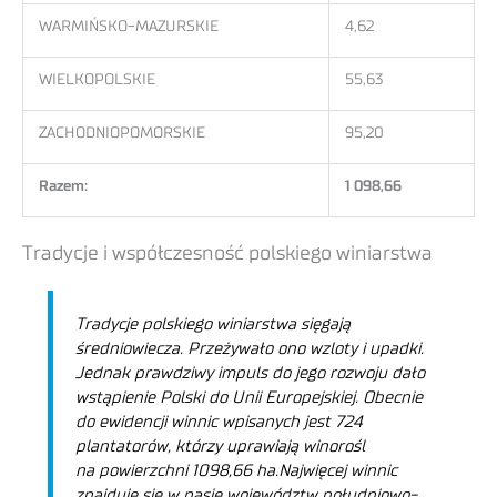
WARMIŃSKO-MAZURSKIE
4,62
WIELKOPOLSKIE
55,63
ZACHODNIOPOMORSKIE
95,20
Razem:
1 098,66
Tradycje i współczesność polskiego winiarstwa
Tradycje polskiego winiarstwa sięgają
średniowiecza. Przeżywało ono wzloty i upadki.
Jednak prawdziwy impuls do jego rozwoju dało
wstąpienie Polski do Unii Europejskiej.
Obecnie
do ewidencji winnic wpisanych jest 724
plantatorów, którzy uprawiają winorośl
na powierzchni 1098,66 ha.
Najwięcej winnic
znajduje się w pasie województw południowo-