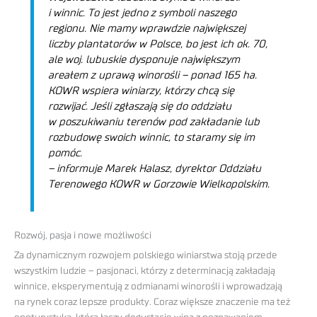
i winnic. To jest jedno z symboli naszego
regionu. Nie mamy wprawdzie największej
liczby plantatorów w Polsce, bo jest ich ok. 70,
ale woj. lubuskie dysponuje największym
areałem z uprawą winorośli – ponad 165 ha.
KOWR wspiera winiarzy, którzy chcą się
rozwijać. Jeśli zgłaszają się do oddziału
w poszukiwaniu terenów pod zakładanie lub
rozbudowę swoich winnic, to staramy się im
pomóc.
– informuje Marek Halasz, dyrektor Oddziału
Terenowego KOWR w Gorzowie Wielkopolskim.
Rozwój, pasja i nowe możliwości
Za dynamicznym rozwojem polskiego winiarstwa stoją przede
wszystkim ludzie – pasjonaci, którzy z determinacją zakładają
winnice, eksperymentują z odmianami winorośli i wprowadzają
na rynek coraz lepsze produkty. Coraz większe znaczenie ma też