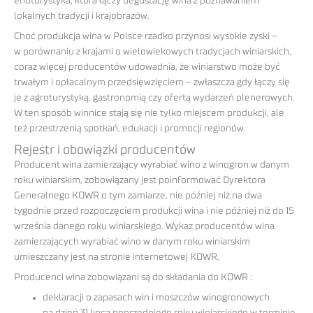
enoturystyka, która łączy degustację wina z poznawaniem
lokalnych tradycji i krajobrazów.
Choć produkcja wina w Polsce rzadko przynosi wysokie zyski –
w porównaniu z krajami o wielowiekowych tradycjach winiarskich,
coraz więcej producentów udowadnia, że winiarstwo może być
trwałym i opłacalnym przedsięwzięciem – zwłaszcza gdy łączy się
je z agroturystyką, gastronomią czy ofertą wydarzeń plenerowych.
W ten sposób winnice stają się nie tylko miejscem produkcji, ale
też przestrzenią spotkań, edukacji i promocji regionów.
Rejestr i obowiązki producentów
Producent wina zamierzający wyrabiać wino z winogron w danym
roku winiarskim, zobowiązany jest poinformować Dyrektora
Generalnego KOWR o tym zamiarze, nie później niż na dwa
tygodnie przed rozpoczęciem produkcji wina i nie później niż do 15
września danego roku winiarskiego. Wykaz producentów wina
zamierzających wyrabiać wino w danym roku winiarskim
umieszczany jest na stronie internetowej KOWR.
Producenci wina zobowiązani są do składania do KOWR :
deklaracji o zapasach win i moszczów winogronowych
na dzień 31 lipca poprzedniego roku winiarskiego w terminie