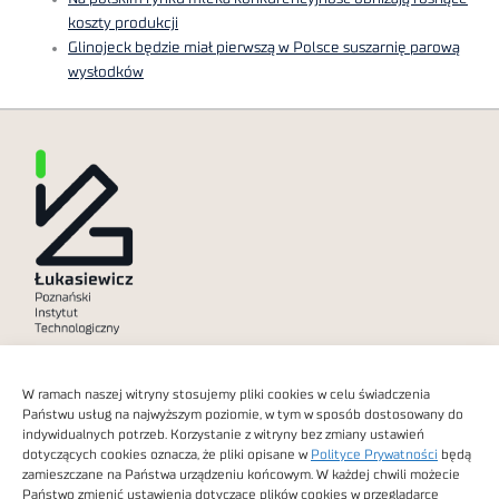
koszty produkcji
Glinojeck będzie miał pierwszą w Polsce suszarnię parową
wysłodków
Polityka prywatności
W ramach naszej witryny stosujemy pliki cookies w celu świadczenia
Dostępność cyfrowa
Państwu usług na najwyższym poziomie, w tym w sposób dostosowany do
indywidualnych potrzeb. Korzystanie z witryny bez zmiany ustawień
dotyczących cookies oznacza, że pliki opisane w
Polityce Prywatności
będą
zamieszczane na Państwa urządzeniu końcowym. W każdej chwili możecie
Państwo zmienić ustawienia dotyczące plików cookies w przeglądarce