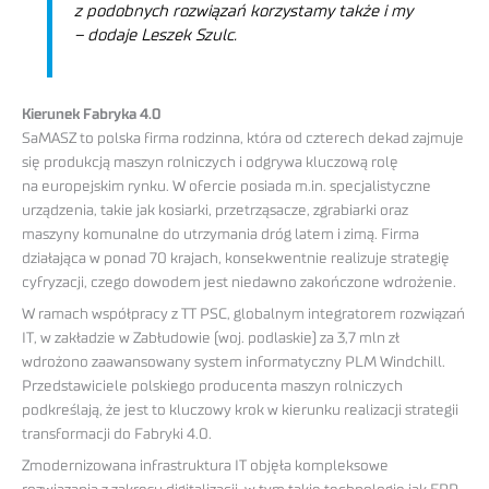
z podobnych rozwiązań korzystamy także i my
– dodaje Leszek Szulc.
Kierunek Fabryka 4.0
SaMASZ to polska firma rodzinna, która od czterech dekad zajmuje
się produkcją maszyn rolniczych i odgrywa kluczową rolę
na europejskim rynku. W ofercie posiada m.in. specjalistyczne
urządzenia, takie jak kosiarki, przetrząsacze, zgrabiarki oraz
maszyny komunalne do utrzymania dróg latem i zimą. Firma
działająca w ponad 70 krajach, konsekwentnie realizuje strategię
cyfryzacji, czego dowodem jest niedawno zakończone wdrożenie.
W ramach współpracy z TT PSC, globalnym integratorem rozwiązań
IT, w zakładzie w Zabłudowie (woj. podlaskie) za 3,7 mln zł
wdrożono zaawansowany system informatyczny PLM Windchill.
Przedstawiciele polskiego producenta maszyn rolniczych
podkreślają, że jest to kluczowy krok w kierunku realizacji strategii
transformacji do Fabryki 4.0.
Zmodernizowana infrastruktura IT objęła kompleksowe