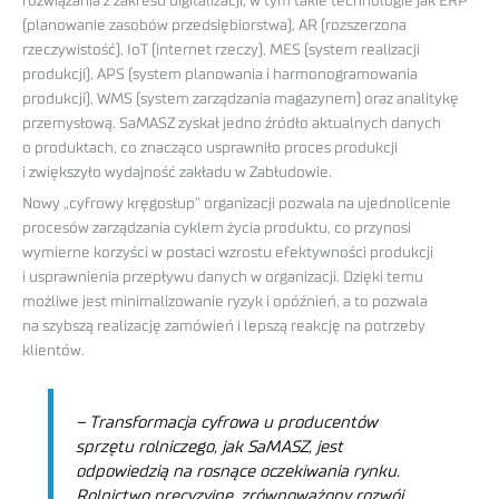
rozwiązania z zakresu digitalizacji, w tym takie technologie jak ERP
(planowanie zasobów przedsiębiorstwa), AR (rozszerzona
rzeczywistość), IoT (internet rzeczy), MES (system realizacji
produkcji), APS (system planowania i harmonogramowania
produkcji), WMS (system zarządzania magazynem) oraz analitykę
przemysłową. SaMASZ zyskał jedno źródło aktualnych danych
o produktach, co znacząco usprawniło proces produkcji
i zwiększyło wydajność zakładu w Zabłudowie.
Nowy „cyfrowy kręgosłup” organizacji pozwala na ujednolicenie
procesów zarządzania cyklem życia produktu, co przynosi
wymierne korzyści w postaci wzrostu efektywności produkcji
i usprawnienia przepływu danych w organizacji. Dzięki temu
możliwe jest minimalizowanie ryzyk i opóźnień, a to pozwala
na szybszą realizację zamówień i lepszą reakcję na potrzeby
klientów.
–
Transformacja cyfrowa u producentów
sprzętu rolniczego, jak SaMASZ, jest
odpowiedzią na rosnące oczekiwania rynku.
Rolnictwo precyzyjne, zrównoważony rozwój