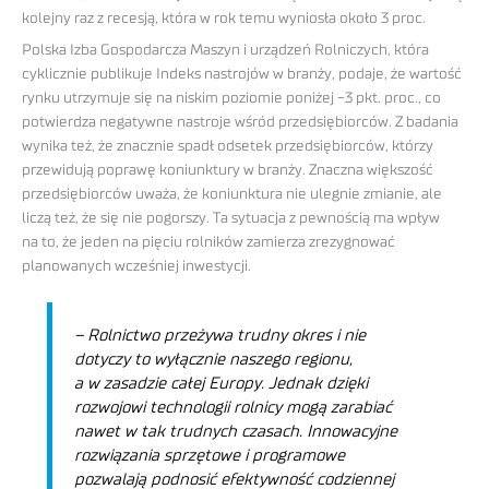
kolejny raz z recesją, która w rok temu wyniosła około 3 proc.
Polska Izba Gospodarcza Maszyn i urządzeń Rolniczych, która
cyklicznie publikuje Indeks nastrojów w branży, podaje, że wartość
rynku utrzymuje się na niskim poziomie poniżej -3 pkt. proc., co
potwierdza negatywne nastroje wśród przedsiębiorców. Z badania
wynika też, że znacznie spadł odsetek przedsiębiorców, którzy
przewidują poprawę koniunktury w branży. Znaczna większość
przedsiębiorców uważa, że koniunktura nie ulegnie zmianie, ale
liczą też, że się nie pogorszy. Ta sytuacja z pewnością ma wpływ
na to, że jeden na pięciu rolników zamierza zrezygnować
planowanych wcześniej inwestycji.
–
Rolnictwo przeżywa trudny okres i nie
dotyczy to wyłącznie naszego regionu,
a w zasadzie całej Europy. Jednak dzięki
rozwojowi technologii rolnicy mogą zarabiać
nawet w tak trudnych czasach. Innowacyjne
rozwiązania sprzętowe i programowe
pozwalają podnosić efektywność codziennej