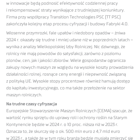
w innowacje będą podnosić efektywność codziennej pracy
i rekompensować straty wynikające z trudniejszej koniunktury.
Firma przy współpracy Transition Technologies PSC (TT PSC)
zakończyła kolejny etap procesu cyfryzacji i budowy Fabryki 4.0.
Wiosenne przymrozki, fale upałów i niedobory opadów – żniwa
2024 r. okazały się trudne i mniej udane niż w poprzednich latach –
wynika z analizy Wielkopolskiej Izby Rolniczej. Nic dziwnego, że
rolnicy nie mają powodów do satysfakcji, zarówno z poziomu
plonów, cen, jak i jakości zbiorów. Wiele gospodarstw ogranicza
zakupy nowych maszyn ze względu na wysokie koszty prowadzenia
działalności rolnej, rosnące ceny energii i niepewność związaną
z polityką UE. Wysokie stopy procentowe również hamują dostęp
do kapitału inwestycyjnego, co ma także przełożenie na sektor
maszyn rolniczych.
Na trudne czasy cyfryzacja
Europejskie Stowarzyszenie Maszyn Rolniczych (CEMA) szacuje, że
wartość rynku sprzętu do uprawy roli i ochrony roślin na Starym
Kontynencie będzie w 2024 r. o 10 proc. niższa niż w 2023 r.
Oznacza to, że skurczy się o ok. 500 mln euro z 4,7 mld euro
w 2023 r., a także że w tym roku branża będzie musiała zmierzyć się