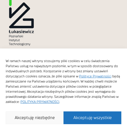
Polityka prywatności
W ramach naszej witryny stosujemy pliki cookies w celu świadczenia
Dostępność cyfrowa
Państwu usług na najwyższym poziomie, w tym w sposób dostosowany do
indywidualnych potrzeb. Korzystanie z witryny bez zmiany ustawień
dotyczących cookies oznacza, że pliki opisane w
Polityce Prywatności
będą
zamieszczane na Państwa urządzeniu końcowym. W każdej chwili możecie
Państwo zmienić ustawienia dotyczące plików cookies w przeglądarce
internetowej. Akceptacja niezbędnych plików cookies jest wymagana do
Obrazy stockowe
prawidłowego działania witryny. Szczegółowe informacje znajdą Państwo w
autorstwa
zakładce:
POLITYKA PRYWATNOŚCI
.
Sieć Badawcza Łukasiewicz - Poznański Instytut
Akceptuję niezbędne
Akceptuję wszystkie
Technologiczny