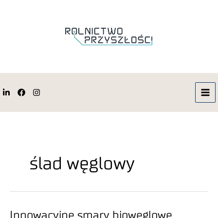
ślad węglowy
Innowacyjne smary biowęglowe