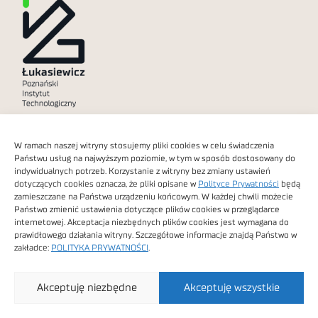
Polityka prywatności
W ramach naszej witryny stosujemy pliki cookies w celu świadczenia
Dostępność cyfrowa
Państwu usług na najwyższym poziomie, w tym w sposób dostosowany do
indywidualnych potrzeb. Korzystanie z witryny bez zmiany ustawień
dotyczących cookies oznacza, że pliki opisane w
Polityce Prywatności
będą
zamieszczane na Państwa urządzeniu końcowym. W każdej chwili możecie
Państwo zmienić ustawienia dotyczące plików cookies w przeglądarce
internetowej. Akceptacja niezbędnych plików cookies jest wymagana do
Obrazy stockowe
prawidłowego działania witryny. Szczegółowe informacje znajdą Państwo w
autorstwa
zakładce:
POLITYKA PRYWATNOŚCI
.
Sieć Badawcza Łukasiewicz - Poznański Instytut
Akceptuję niezbędne
Akceptuję wszystkie
Technologiczny