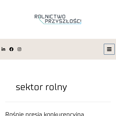
sektor rolny
Rośnie presja konkurencyjna