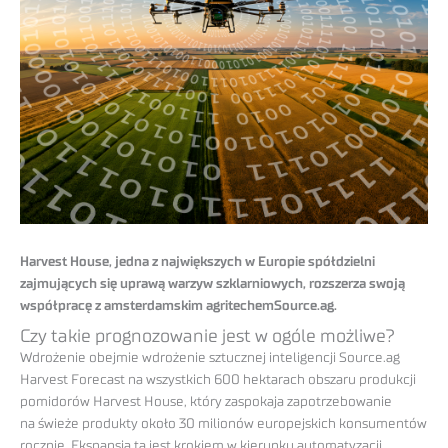
Harvest House, jedna z największych w Europie spółdzielni
zajmujących się uprawą warzyw szklarniowych, rozszerza swoją
współpracę z amsterdamskim agritechemSource.ag.
Czy takie prognozowanie jest w ogóle możliwe?
Wdrożenie obejmie wdrożenie sztucznej inteligencji Source.ag
Harvest Forecast na wszystkich 600 hektarach obszaru produkcji
pomidorów Harvest House, który zaspokaja zapotrzebowanie
na świeże produkty około 30 milionów europejskich konsumentów
rocznie. Ekspansja ta jest krokiem w kierunku automatyzacji