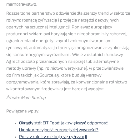
marnotrawstwo.
Rozszerzone partnerstwo odzwierciedla szerszy trend w sektorze
rolnym: rosnącą cyfryzację i przyjęcie narzędzi decyzyjnych
opartych na sztucznej inteligencji. Ponieważ europejscy
producenci szklarniowi borykają się z niedoborami siły roboczej,
ograniczeniami energetycznymi i zmiennymi warunkami
rynkowymi, automatyzacja i precyzja prognozowania szybko stają
się konkurencyjnymi wyróżnikami. Wiele z ostatnich funduszy
AgTech zostało przeznaczonych na sprzęt lub alternatywne
metody uprawy (np. rolnictwo wertykalne), w przeciwieństwie
do firm takich jak Source.ag, które budują warstwy
oprogramowania, które sprawiają, że konwencjonalne rolnictwo
w kontrolowanym środowisku jest bardziej wydajne.
Źródło: Mam Startup
Powiązane wpisy:
Okrągły stół EIT Food: jak zwiększyć odporność
i konkurencyjność europejskiej żywności?
Polscy rolnicy nie boją się cyfryzacji