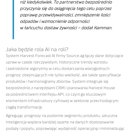
niż kiedykolwiek. To partnerstwo bezpośrednio
przyczynia się do osiągnięcia tego celu poprzez
poprawę przewidywalności, zmniejszenie ilości
odpadów i wzmocnienie odporności
w łańcuchu dostaw żywności – dodał Kamman.
Jaka będzie rola AI na roli?
System Harvest Forecast AI firmy Source.ag łączy dane dotyczące
upraw w czasie rzeczywistym, historyczne trendy wzrostu
i zastrzeżone algorytmy w celu dostarczania wiarygodnych
prognoz, obejmujących nie tylko wielkość, ale także specyfikacje
produktów i harmonogramy zbiorów. System integruje się
bezpośrednio z narzędziami CRM i planowania Harvest House
za pośrednictwem interfejsu API, co czyni go kluczowym
elementem infrastruktury cyfrowej w sektorze przechodzącym
ciągłą transformację.
Agregując prognozy na poziomie segmentu produktu, sztuczna
inteligencja wspiera bardziej oparte na danych dostosowanie
podaży i popytu, poprawiając wydajność operacyjną i minimalizując