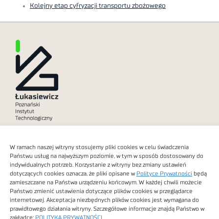
Kolejny etap cyfryzacji transportu zbożowego
Polityka prywatności
W ramach naszej witryny stosujemy pliki cookies w celu świadczenia
Dostępność cyfrowa
Państwu usług na najwyższym poziomie, w tym w sposób dostosowany do
indywidualnych potrzeb. Korzystanie z witryny bez zmiany ustawień
dotyczących cookies oznacza, że pliki opisane w
Polityce Prywatności
będą
zamieszczane na Państwa urządzeniu końcowym. W każdej chwili możecie
Państwo zmienić ustawienia dotyczące plików cookies w przeglądarce
internetowej. Akceptacja niezbędnych plików cookies jest wymagana do
Obrazy stockowe
prawidłowego działania witryny. Szczegółowe informacje znajdą Państwo w
autorstwa
zakładce:
POLITYKA PRYWATNOŚCI
.