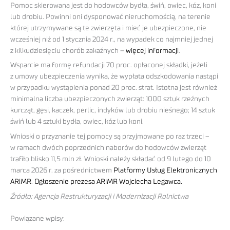
Pomoc skierowana jest do hodowców bydła, świń, owiec, kóz, koni
lub drobiu. Powinni oni dysponować nieruchomością, na terenie
której utrzymywane są te zwierzęta i mieć je ubezpieczone, nie
wcześniej niż od 1 stycznia 2024 r., na wypadek co najmniej jednej
z kilkudziesięciu chorób zakaźnych –
więcej informacji
.
Wsparcie ma formę refundacji 70 proc. opłaconej składki, jeżeli
z umowy ubezpieczenia wynika, że wypłata odszkodowania nastąpi
w przypadku wystąpienia ponad 20 proc. strat. Istotna jest również
minimalna liczba ubezpieczonych zwierząt: 1000 sztuk rzeźnych
kurcząt, gęsi, kaczek, perlic, indyków lub drobiu nieśnego; 14 sztuk
świń lub 4 sztuki bydła, owiec, kóz lub koni.
Wnioski o przyznanie tej pomocy są przyjmowane po raz trzeci –
w ramach dwóch poprzednich naborów do hodowców zwierząt
trafiło blisko 11,5 mln zł. Wnioski należy składać od 9 lutego do 10
marca 2026 r. za pośrednictwem
Platformy Usług Elektronicznych
ARiMR
.
Ogłoszenie prezesa ARiMR Wojciecha Legawca.
Źródło: Agencja Restrukturyzacji i Modernizacji Rolnictwa
Powiązane wpisy: