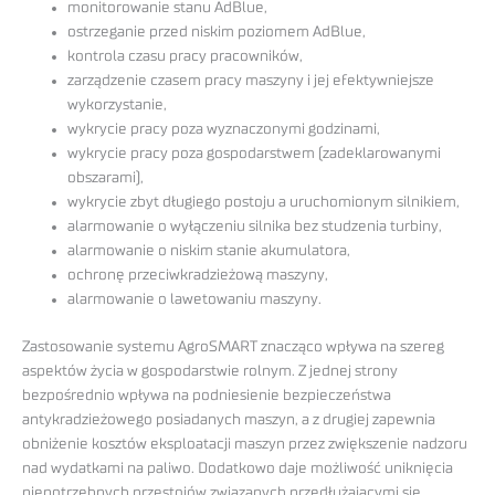
monitorowanie stanu AdBlue,
ostrzeganie przed niskim poziomem AdBlue,
kontrola czasu pracy pracowników,
zarządzenie czasem pracy maszyny i jej efektywniejsze
wykorzystanie,
wykrycie pracy poza wyznaczonymi godzinami,
wykrycie pracy poza gospodarstwem (zadeklarowanymi
obszarami),
wykrycie zbyt długiego postoju a uruchomionym silnikiem,
alarmowanie o wyłączeniu silnika bez studzenia turbiny,
alarmowanie o niskim stanie akumulatora,
ochronę przeciwkradzieżową maszyny,
alarmowanie o lawetowaniu maszyny.
Zastosowanie systemu AgroSMART znacząco wpływa na szereg
aspektów życia w gospodarstwie rolnym. Z jednej strony
bezpośrednio wpływa na podniesienie bezpieczeństwa
antykradzieżowego posiadanych maszyn, a z drugiej zapewnia
obniżenie kosztów eksploatacji maszyn przez zwiększenie nadzoru
nad wydatkami na paliwo. Dodatkowo daje możliwość uniknięcia
niepotrzebnych przestojów związanych przedłużającymi się