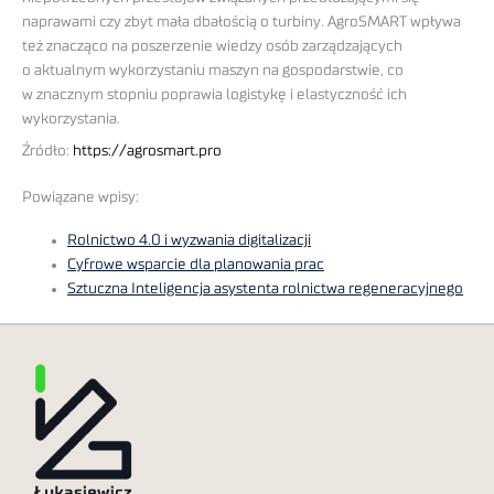
naprawami czy zbyt mała dbałością o turbiny. AgroSMART wpływa
też znacząco na poszerzenie wiedzy osób zarządzających
o aktualnym wykorzystaniu maszyn na gospodarstwie, co
w znacznym stopniu poprawia logistykę i elastyczność ich
wykorzystania.
Źródło:
https://agrosmart.pro
Powiązane wpisy:
Rolnictwo 4.0 i wyzwania digitalizacji
Cyfrowe wsparcie dla planowania prac
Sztuczna Inteligencja asystenta rolnictwa regeneracyjnego