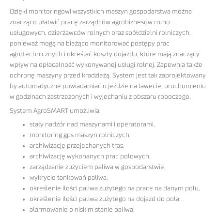
Dzięki monitoringowi wszystkich maszyn gospodarstwa można
znacząco ułatwić pracę zarządców agrobiznesów rolno-
usługowych, dzierżawców rolnych oraz spółdzielni rolniczych,
ponieważ mogą na bieżąco monitorować postępy prac
agrotechnicznych i określać koszty dojazdu, które mają znaczący
wpływ na opłacalność wykonywanej usługi rolnej. Zapewnia także
ochronę maszyny przed kradzieżą. System jest tak zaprojektowany
by automatyczne powiadamiać o jeździe na lawecie, uruchomieniu
w godzinach zastrzeżonych i wyjechaniu z obszaru roboczego.
System AgroSMART umożliwia:
stały nadzór nad maszynami i operatorami,
monitoring gps maszyn rolniczych,
archiwizację przejechanych tras,
archiwizację wykonanych prac polowych,
zarządzanie zużyciem paliwa w gospodarstwie,
wykrycie tankowań paliwa,
określenie ilości paliwa zużytego na prace na danym polu,
określenie ilości paliwa zużytego na dojazd do pola,
alarmowanie o niskim stanie paliwa,