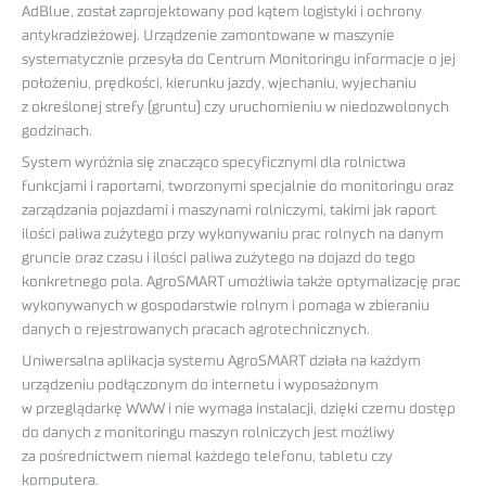
AdBlue, został zaprojektowany pod kątem logistyki i ochrony
antykradzieżowej. Urządzenie zamontowane w maszynie
systematycznie przesyła do Centrum Monitoringu informacje o jej
położeniu, prędkości, kierunku jazdy, wjechaniu, wyjechaniu
z określonej strefy (gruntu) czy uruchomieniu w niedozwolonych
godzinach.
System wyróżnia się znacząco specyficznymi dla rolnictwa
funkcjami i raportami, tworzonymi specjalnie do monitoringu oraz
zarządzania pojazdami i maszynami rolniczymi, takimi jak raport
ilości paliwa zużytego przy wykonywaniu prac rolnych na danym
gruncie oraz czasu i ilości paliwa zużytego na dojazd do tego
konkretnego pola. AgroSMART umożliwia także optymalizację prac
wykonywanych w gospodarstwie rolnym i pomaga w zbieraniu
danych o rejestrowanych pracach agrotechnicznych.
Uniwersalna aplikacja systemu AgroSMART działa na każdym
urządzeniu podłączonym do internetu i wyposażonym
w przeglądarkę WWW i nie wymaga instalacji, dzięki czemu dostęp
do danych z monitoringu maszyn rolniczych jest możliwy
za pośrednictwem niemal każdego telefonu, tabletu czy
komputera.