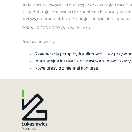
Dodatkowo maszynę można wyposażyć w zagarniacz śla
firmy Pöttinger zapewnia doskonałe efekty pracy na cał
precyzyjna brona pieląca Pöttinger będzie dostępna od
Źródło: PÖTTINGER Polska Sp. z o.o.
Powiązane wpisy:
Regeneracja pomp hydraulicznych – jak przywró
Innowacyjne instalacje procesowe w nowoczesny
Nowe prasy o zmiennej komorze