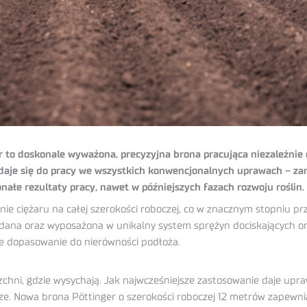
to doskonale wyważona, precyzyjna brona pracująca niezależnie 
daje się do pracy we wszystkich konwencjonalnych uprawach – z
nałe rezultaty pracy, nawet w późniejszych fazach rozwoju roślin.
ie ciężaru na całej szerokości roboczej, co w znacznym stopniu pr
ładana oraz wyposażona w unikalny system sprężyn dociskających or
e dopasowanie do nierówności podłoża.
zchni, gdzie wysychają. Jak najwcześniejsze zastosowanie daje u
cze. Nowa brona Pöttinger o szerokości roboczej 12 metrów zapewn