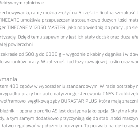
fektywnym rolnictwie.
rzechowywania, ramę można złożyć na 5 części – finalna szerokość 
INECARE umożliwia przepuszczanie stosunkowo dużych ilości mater
inger TINECARE V 12050 MASTER jako odpowiednią do pracy ,,po sie
zację. Dzięki temu zapewniony jest ich stały docisk oraz duża ef
łej powierzchni.
 zakresie od 500 g do 6000 g – wygodnie z kabiny ciągnika i w 
o warunków pracy. W zależności od fazy rozwojowej roślin oraz 
zymania
stem 400 zębów w wyposażeniu standardowym. W razie potrzeby
 w przypadku pracy bez automatycznego sterowania GNSS. Czubki z
 wolframowo-węglikową zęby DURASTAR PLUS, które mają znaczni
nik – opona o profilu AS jest dostępna jako opcja. Skrętne koła 
zdy, a tym samym dodatkowo przyczyniają się do stabilności maszy
a łatwo regulować w położeniu bocznym. To pozwala na dostosowa