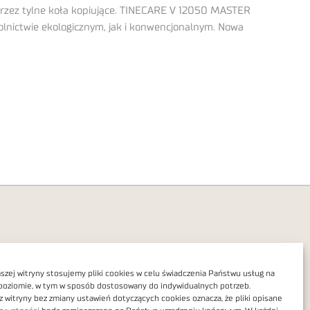
zez tylne koła kopiujące. TINECARE V 12050 MASTER
olnictwie ekologicznym, jak i konwencjonalnym. Nowa
zej witryny stosujemy pliki cookies w celu świadczenia Państwu usług na
poziomie, w tym w sposób dostosowany do indywidualnych potrzeb.
Polityka prywatności
z witryny bez zmiany ustawień dotyczących cookies oznacza, że pliki opisane