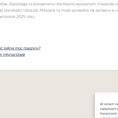
dów. Zapobiega to ponownemu dociskaniu wyrwanych chwastów pr
ej szerokości roboczej. Maszyna ta może sprawdza się zarówno w r
 września 2025 roku.
cić pełną moc maszyny?
m młynarstwie
W ramach nas
najwyższym 
Korzystanie 