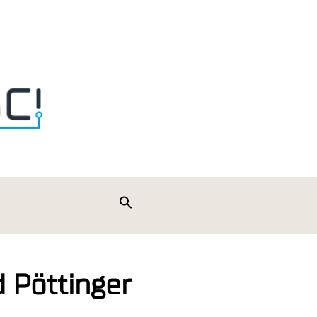
Search
for:
Search Button
 Pöttinger