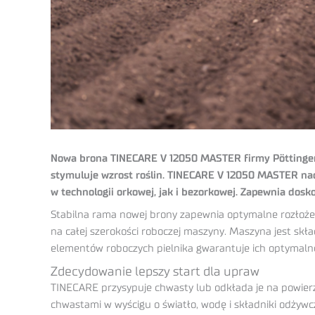
Nowa brona TINECARE V 12050 MASTER firmy Pöttinger 
stymuluje wzrost roślin. TINECARE V 12050 MASTER na
w technologii orkowej, jak i bezorkowej. Zapewnia dosko
Stabilna rama nowej brony zapewnia optymalne rozłożen
na całej szerokości roboczej maszyny. Maszyna jest sk
elementów roboczych pielnika gwarantuje ich optymaln
Zdecydowanie lepszy start dla upraw
TINECARE przysypuje chwasty lub odkłada je na powier
chwastami w wyścigu o światło, wodę i składniki odżyw