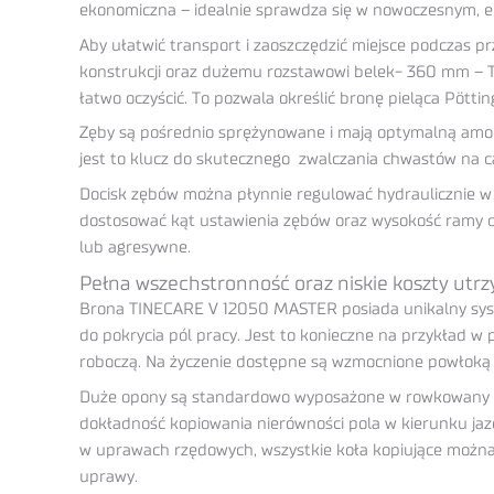
ekonomiczna – idealnie sprawdza się w nowoczesnym, e
Aby ułatwić transport i zaoszczędzić miejsce podczas p
konstrukcji oraz dużemu rozstawowi belek- 360 mm – T
łatwo oczyścić. To pozwala określić bronę pieląca Pött
Zęby są pośrednio sprężynowane i mają optymalną amorty
jest to klucz do skutecznego zwalczania chwastów na ca
Docisk zębów można płynnie regulować hydraulicznie w
dostosować kąt ustawienia zębów oraz wysokość ramy d
lub agresywne.
Pełna wszechstronność oraz niskie koszty utr
Brona TINECARE V 12050 MASTER posiada unikalny sy
do pokrycia pól pracy. Jest to konieczne na przykład
roboczą. Na życzenie dostępne są wzmocnione powłoką
Duże opony są standardowo wyposażone w rowkowany bież
dokładność kopiowania nierówności pola w kierunku ja
w uprawach rzędowych, wszystkie koła kopiujące możn
uprawy.