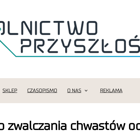
SKLEP
CZASOPISMO
O NAS
REKLAMA
o zwalczania chwastów od