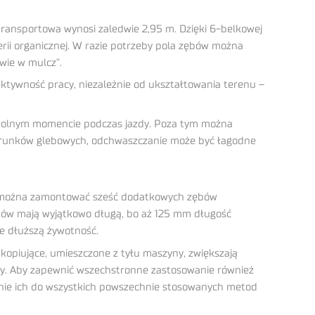
transportowa wynosi zaledwie 2,95 m. Dzięki 6-belkowej
ii organicznej. W razie potrzeby pola zębów można
wie w mulcz”.
ektywność pracy, niezależnie od ukształtowania terenu –
dowolnym momencie podczas jazdy. Poza tym można
warunków glebowych, odchwaszczanie może być łagodne
 można zamontować sześć dodatkowych zębów
ębów mają wyjątkowo długą, bo aż 125 mm długość
e dłuższą żywotność.
kopiujące, umieszczone z tyłu maszyny, zwiększają
ny. Aby zapewnić wszechstronne zastosowanie również
nie ich do wszystkich powszechnie stosowanych metod