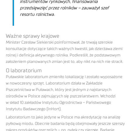
instrumentów rynkowych, finansowania
przedsięwzięć przez rolników
– zauważył szef
resortu rolnictwa.
Ważne sprawy krajowe
Minister Czesław Siekierski poinformował, że trwają szerokie
konsultacje dotyczące takich ważnych kwestii, jak dzierżawa ziemi
rolnej i definicja aktywnego rolnika. Podkreślił, że podstawowym
założeniem planowanych zmian jest to, aby nikt na nich nie stracił.
O laboratorium
Puławskie laboratorium zmieniło lokalizację i zostało wyposażone
w nowoczesny sprzęt. Laboratorium działa w Zakładzie
Pszczelnictwa w Puławach, który jest jednym z najstarszych
ośrodków w Polsce zajmujących się pszczelarstwem. Wchodzi
w skład 10 zakładów Instytutu Ogrodnictwa – Państwowego
Instytutu Badawczego (InHort).
Laboratorium to jako jedyne w Polsce ma akredytację na analizę
pyłkową miodu. Obecnie badania będą obejmowały jeszcze szerszy
zakres produktów pszczelich – np. pyłek czy pierzgę. Badanie