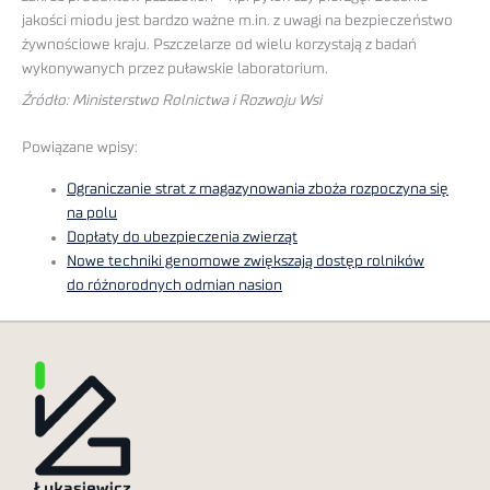
jakości miodu jest bardzo ważne m.in. z uwagi na bezpieczeństwo
żywnościowe kraju. Pszczelarze od wielu korzystają z badań
wykonywanych przez puławskie laboratorium.
Źródło: Ministerstwo Rolnictwa i Rozwoju Wsi
Powiązane wpisy:
Ograniczanie strat z magazynowania zboża rozpoczyna się
na polu
Dopłaty do ubezpieczenia zwierząt
Nowe techniki genomowe zwiększają dostęp rolników
do różnorodnych odmian nasion