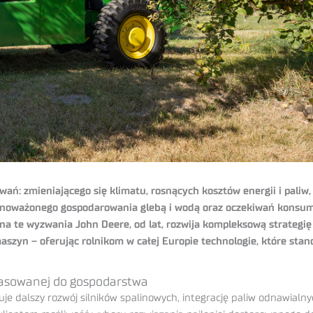
wań: zmieniającego się klimatu, rosnących kosztów energii i paliw,
ównoważonego gospodarowania glebą i wodą oraz oczekiwań kons
a te wyzwania John Deere, od lat, rozwija kompleksową strategię 
maszyn – oferując rolnikom w całej Europie technologie, które st
pasowanej do gospodarstwa
muje dalszy rozwój silników spalinowych, integrację paliw odnawia