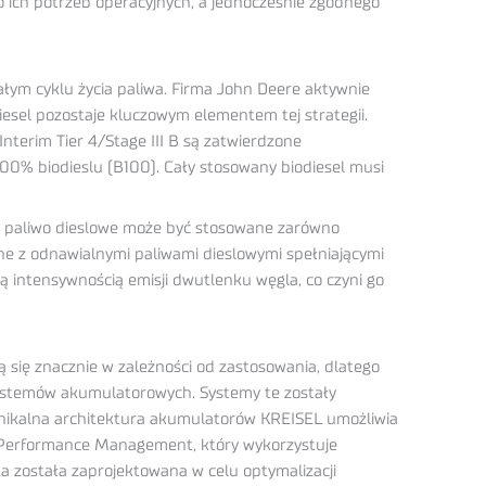
 ich potrzeb operacyjnych, a jednocześnie zgodnego
całym cyklu życia paliwa. Firma John Deere aktywnie
esel pozostaje kluczowym elementem tej strategii.
 Interim Tier 4/Stage III B są zatwierdzone
100% biodieslu (B100). Cały stosowany biodiesel musi
we paliwo dieslowe może być stosowane zarówno
ilne z odnawialnymi paliwami dieslowymi spełniającymi
 intensywnością emisji dwutlenku węgla, co czyni go
 się znacznie w zależności od zastosowania, dlatego
ystemów akumulatorowych. Systemy te zostały
. Unikalna architektura akumulatorów KREISEL umożliwia
 Performance Management, który wykorzystuje
została zaprojektowana w celu optymalizacji