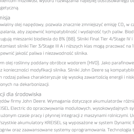
lientom możliwość wyboru rozwiązania najlepiej dostosowanego do
rgetyczną.
misja
dnawialny olej napędowy, pozwala znacznie zmniejszyć emisję CO₂ w 
alania, aby zapewnić kompatybilność i wydajność tych paliw. Biodi
gują mieszanki biodiesla do 8% (B8). Silniki Final Tier 4/Stage IV i
miast silniki Tier 3/Stage III A i niższych klas mogą pracować na 
ewnić jakość paliwa i niezawodność silnika.
 tym olej roślinny poddany obróbce wodorem (HVO). Jako parafino
z konieczności modyfikacji silnika. Silniki John Deere są kompatyb
dzaj paliwa charakteryzuje się wysoką zawartością energii i niską
onych na dekarbonizacji.
ji dla środowiska
napędów firmy John Deere. Wymagania dotyczące akumulatorów różnią
REISEL Electric do opracowywania modułowych, wysokowydajnych s
dłużonym czasie pracy i płynnej integracji z maszynami rolniczymi
 Wszystkie akumulatory KREISEL są wyposażone w system Dynamic
gniw oraz zaawansowane systemy oprogramowania. Technologia ta 