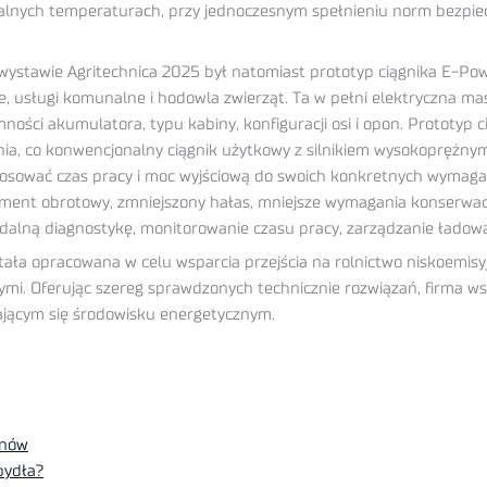
emalnych temperaturach, przy jednoczesnym spełnieniu norm bezpi
stawie Agritechnica 2025 był natomiast prototyp ciągnika E-Powe
ce, usługi komunalne i hodowla zwierząt. Ta w pełni elektryczna ma
ości akumulatora, typu kabiny, konfiguracji osi i opon. Prototyp 
a, co konwencjonalny ciągnik użytkowy z silnikiem wysokoprężnym. D
ować czas pracy i moc wyjściową do swoich konkretnych wymagań. 
oment obrotowy, zmniejszony hałas, mniejsze wymagania konserwacy
alną diagnostykę, monitorowanie czasu pracy, zarządzanie ładowa
ała opracowana w celu wsparcia przejścia na rolnictwo niskoemis
ymi. Oferując szereg sprawdzonych technicznie rozwiązań, firma w
ającym się środowisku energetycznym.
anów
bydła?