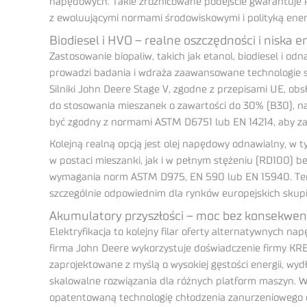
napędowych. Takie zróżnicowane podejście gwarantuje k
z ewoluującymi normami środowiskowymi i polityką ene
Biodiesel i HVO – realne oszczędności i niska e
Zastosowanie biopaliw, takich jak etanol, biodiesel i o
prowadzi badania i wdraża zaawansowane technologie sp
Silniki John Deere Stage V, zgodne z przepisami UE, obsłu
do stosowania mieszanek o zawartości do 30% (B30), nato
być zgodny z normami ASTM D6751 lub EN 14214, aby zap
Kolejną realną opcją jest olej napędowy odnawialny, w
w postaci mieszanki, jak i w pełnym stężeniu (RD100) be
wymagania norm ASTM D975, EN 590 lub EN 15940. Ten ro
szczególnie odpowiednim dla rynków europejskich skupi
Akumulatory przyszłości – moc bez konsekwenc
Elektryfikacja to kolejny filar oferty alternatywnych 
firma John Deere wykorzystuje doświadczenie firmy K
zaprojektowane z myślą o wysokiej gęstości energii, wy
skalowalne rozwiązania dla różnych platform maszyn.
opatentowaną technologię chłodzenia zanurzeniowego o