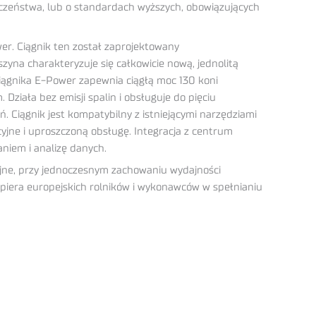
eczeństwa, lub o standardach wyższych, obowiązujących
r. Ciągnik ten został zaprojektowany
szyna charakteryzuje się całkowicie nową, jednolitą
ciągnika E-Power zapewnia ciągłą moc 130 koni
ziała bez emisji spalin i obsługuje do pięciu
Ciągnik jest kompatybilny z istniejącymi narzędziami
jne i uproszczoną obsługę. Integracja z centrum
niem i analizę danych.
yjne, przy jednoczesnym zachowaniu wydajności
spiera europejskich rolników i wykonawców w spełnianiu