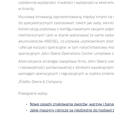
codziennej wydajności, trwałości i wydajności w ekstr
w branży.
Kluczową innowacją zaprezentowaną między innymi na wy
do specjalistycznych zastosowań, takich jak sady, winni
konstrukcją podstawy z konfigurowalnymi opcjami pojemn
mechanicznych i jest w stanie wykonywać te same zadani
akumulatorów KREISEL, co pozwala użytkownikom dostos
i oferuje korzyści operacyjne, w tym natychmiastowy m
operacyjnym John Deere Operations Center umożliwia zd
Alternatywna strategia napędowa firmy John Deere zost
i niezawodności porównywalnej z silnikami wysokoprężn
wymagań operacyjnych i regulacyjnych w szybko zmieni
Źródło: Deere & Company
Powiązane wpisy:
Nowe zasady znakowania owoców, warzyw i ban
Jakie maszyny rolnicze są niezbędne do hodowli 