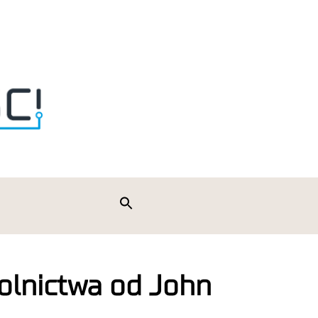
Search
for:
Search Button
rolnictwa od John