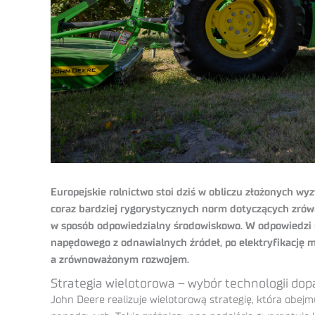
Europejskie rolnictwo stoi dziś w obliczu złożonych wyz
coraz bardziej rygorystycznych norm dotyczących zr
w sposób odpowiedzialny środowiskowo. W odpowiedzi n
napędowego z odnawialnych źródeł, po elektryfikację 
a zrównoważonym rozwojem.
Strategia wielotorowa – wybór technologii do
John Deere realizuje wielotorową strategię, która obej