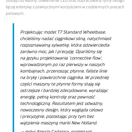
dostęp do kabiny, oświetlenie LED oraz dopracowany tylny design
łączą estetykę z praktycznymi korzyściami w codziennych pracach
polowych.
Projektując model T7 Standard Wheelbase,
chcieliśmy nadać ciągnikowi silną, natychmiast
rozpoznawalną sylwetkę, która odzwierciedla
zarówno moc, jak i precyzję. Oparliśmy się
na języku projektowania ’connective flow’,
wprowadzonym po raz pierwszy w naszych
kombajnach, przenosząc płynne, faliste linie
na bryłę i powierzchnie ciągnika. W przedniej
części maszyny te płynne formy stają się
ostrzejsze i bardziej zdecydowane, wyrażając
energię, pełną kontrolę oraz pewność
technologiczną. Rezultatem jest odważny,
nowoczesny design, który wygląda celowo
i precyzyjnie, pozostając przy tym bez
wątpienia maszyną marki New Holland.
– mówi Alessio Cadalora, projektant