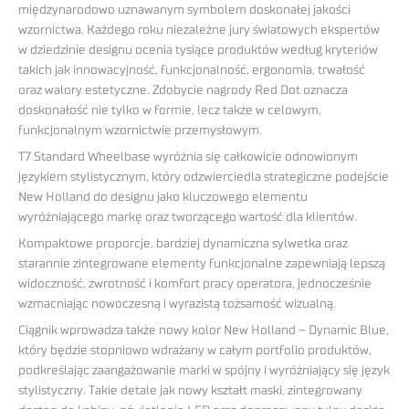
międzynarodowo uznawanym symbolem doskonałej jakości
wzornictwa. Każdego roku niezależne jury światowych ekspertów
w dziedzinie designu ocenia tysiące produktów według kryteriów
takich jak innowacyjność, funkcjonalność, ergonomia, trwałość
oraz walory estetyczne. Zdobycie nagrody Red Dot oznacza
doskonałość nie tylko w formie, lecz także w celowym,
funkcjonalnym wzornictwie przemysłowym.
T7 Standard Wheelbase wyróżnia się całkowicie odnowionym
językiem stylistycznym, który odzwierciedla strategiczne podejście
New Holland do designu jako kluczowego elementu
wyróżniającego markę oraz tworzącego wartość dla klientów.
Kompaktowe proporcje, bardziej dynamiczna sylwetka oraz
starannie zintegrowane elementy funkcjonalne zapewniają lepszą
widoczność, zwrotność i komfort pracy operatora, jednocześnie
wzmacniając nowoczesną i wyrazistą tożsamość wizualną.
Ciągnik wprowadza także nowy kolor New Holland – Dynamic Blue,
który będzie stopniowo wdrażany w całym portfolio produktów,
podkreślając zaangażowanie marki w spójny i wyróżniający się język
stylistyczny. Takie detale jak nowy kształt maski, zintegrowany