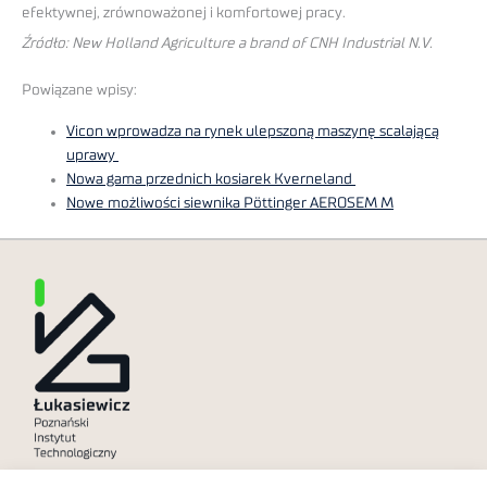
efektywnej, zrównoważonej i komfortowej pracy.
Źródło: New Holland Agriculture a brand of CNH Industrial N.V.
Powiązane wpisy:
Vicon wprowadza na rynek ulepszoną maszynę scalającą
uprawy
Nowa gama przednich kosiarek Kverneland
Nowe możliwości siewnika Pöttinger AEROSEM M