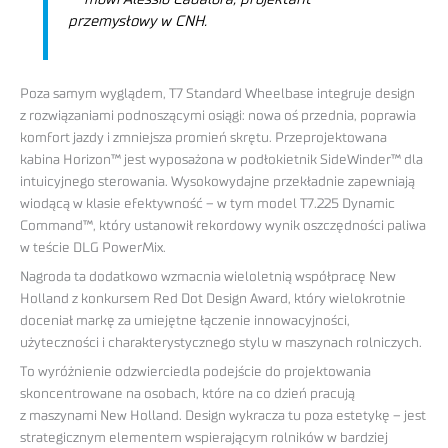
przemysłowy w CNH.
Poza samym wyglądem, T7 Standard Wheelbase integruje design
z rozwiązaniami podnoszącymi osiągi: nowa oś przednia, poprawia
komfort jazdy i zmniejsza promień skrętu. Przeprojektowana
kabina Horizon™ jest wyposażona w podłokietnik SideWinder™ dla
intuicyjnego sterowania. Wysokowydajne przekładnie zapewniają
wiodącą w klasie efektywność – w tym model T7.225 Dynamic
Command™, który ustanowił rekordowy wynik oszczędności paliwa
w teście DLG PowerMix.
Nagroda ta dodatkowo wzmacnia wieloletnią współpracę New
Holland z konkursem Red Dot Design Award, który wielokrotnie
doceniał markę za umiejętne łączenie innowacyjności,
użyteczności i charakterystycznego stylu w maszynach rolniczych.
To wyróżnienie odzwierciedla podejście do projektowania
skoncentrowane na osobach, które na co dzień pracują
z maszynami New Holland. Design wykracza tu poza estetykę – jest
strategicznym elementem wspierającym rolników w bardziej