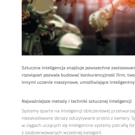
Sztuczna inteligencja znajduje powszechne zastosowa
rozwiązań pozwala budować konkurencyjność firm, twor
innymi uczenie maszynowe, umożliwiające inteligentn
Najważniejsze metody i techniki sztucznej inteligencji
Systemy oparte na inteligencji obliczeniowej przetwarza
niezakodowane obrazy odczytywane prosto z kamery. Sy
w ciągach uczących się inteligentne systemy potrafią f
z zaobserwowanych wcześniej kategorii.