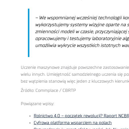
– We wspomnianej wcześniej technologii ko
wykorzystujemy systemy wizyjne oparte na sz
zmienności modeli w czasie, przyczyniającej 
opracowujemy i testujemy laboratoryjnie alg
umożliwia wykrycie wszystkich istotnych wad
Uczenie maszynowe znajduje powszechne zastosowanie m
wielu innych. Umiejętność samodzielnego uczenia się p
bez wątpienia stanowią więc jeden z kluczowych kierun
Źródło: Commplace / CBRTP
Powiązane wpisy:
Rolnictwo 4.0 – początek rewolucji? Raport NCB
Cyfrowa platforma wsparciem na polach