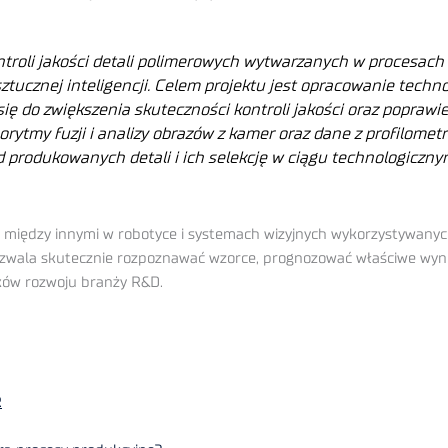
ntroli jakości detali polimerowych wytwarzanych w procesac
tucznej inteligencji. Celem projektu jest opracowanie techno
się do zwiększenia skuteczności kontroli jakości oraz poprawi
orytmy fuzji i analizy obrazów z kamer oraz dane z profilome
 produkowanych detali i ich selekcję w ciągu technologiczny
iędzy innymi w robotyce i systemach wizyjnych wykorzystywanych 
ozwala skutecznie rozpoznawać wzorce, prognozować właściwe wyni
ków rozwoju branży R&D.
R