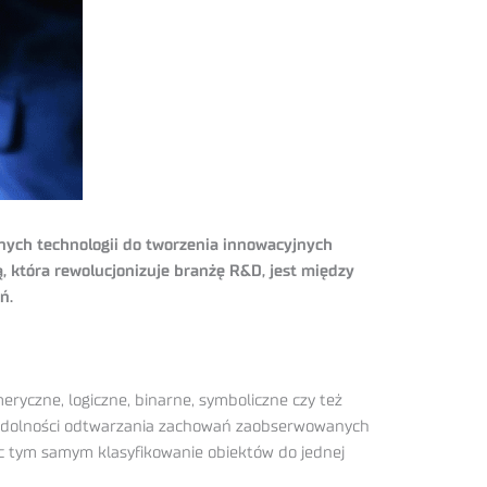
ych technologii do tworzenia innowacyjnych
 która rewolucjonizuje branżę R&D, jest między
ń.
eryczne, logiczne, binarne, symboliczne czy też
i zdolności odtwarzania zachowań zaobserwowanych
ąc tym samym klasyfikowanie obiektów do jednej