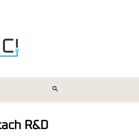
Search
for:
Search Button
ktach R&D