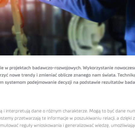
nie w projektach badawczo-rozwojowych. Wykorzystanie nowoczesn
zyć nowe trendy i zmieniać oblicze znanego nam świata. Techniką,
ym systemom podejmowanie decyzji na podstawie rezultatów bada
ją i interpretują dane o różnym charakterze. Mogą to być dane num
stemy przetwarzają te informacje w poszukiwaniu relacji, a dzięk
ormułować reguły wnioskowania i generalizować wiedzę, umożliwiaj