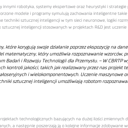
y innymi robotyka, systemy ekspertowe oraz heurystyki i strategie
Tworzone modele i programy symulują zachowania inteligentne takie
 techniki sztucznej inteligencji w tym sieci neuronowe, logiki rozm
 sztucznej inteligencji stosowanych w projektach R&D jest uczeni
, które korygują swoje działanie poprzez ekspozycję na dan
del matematyczny, który umożliwia rozpoznawanie wzorców, p
ntrum Badań i Rozwoju Technologii dla Przemysłu. – W CBRTP
kontroli jakości, takich jak realizowany przez nas projekt tec
łoseryjnych i wielokomponentowych. Uczenie maszynowe or
hniki sztucznej inteligencji umożliwiają robotom rozpoznawa
ojektach technologicznych bazujących na dużej ilości zmiennych da
anych, a następnie poszerzają ją o kolejne informacje zdobywane 