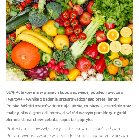
60% Polaków ma w planach kupować więcej polskich owoców
i warzyw – wynika z badania przeprowadzonego przez Kantar
Polska. Wśród owoców dominują jabłka, truskawki, czereśnie oraz
maliny, śliwki, gruszki i borówki, wśród warzyw pomidory, ogórki,
ziemniaki, marchew, cebula, kapusta i papryka.
Protesty rolników zwiększyły zainteresowanie jakością żywności.
Polska żywność zyskuje w oczach konsumentów, w tym warzywa