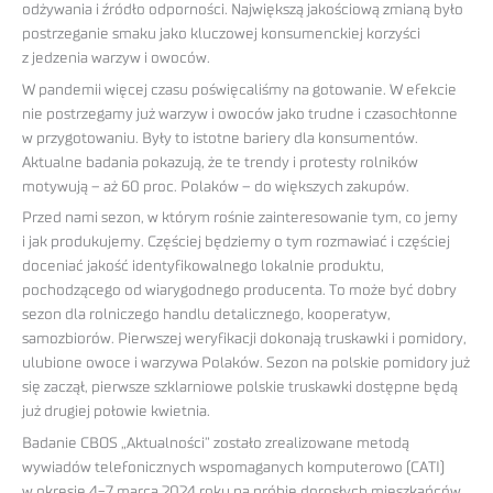
odżywania i źródło odporności. Największą jakościową zmianą było
postrzeganie smaku jako kluczowej konsumenckiej korzyści
z jedzenia warzyw i owoców.
W pandemii więcej czasu poświęcaliśmy na gotowanie. W efekcie
nie postrzegamy już warzyw i owoców jako trudne i czasochłonne
w przygotowaniu. Były to istotne bariery dla konsumentów.
Aktualne badania pokazują, że te trendy i protesty rolników
motywują – aż 60 proc. Polaków – do większych zakupów.
Przed nami sezon, w którym rośnie zainteresowanie tym, co jemy
i jak produkujemy. Częściej będziemy o tym rozmawiać i częściej
doceniać jakość identyfikowalnego lokalnie produktu,
pochodzącego od wiarygodnego producenta. To może być dobry
sezon dla rolniczego handlu detalicznego, kooperatyw,
samozbiorów. Pierwszej weryfikacji dokonają truskawki i pomidory,
ulubione owoce i warzywa Polaków. Sezon na polskie pomidory już
się zaczął, pierwsze szklarniowe polskie truskawki dostępne będą
już drugiej połowie kwietnia.
Badanie CBOS „Aktualności” zostało zrealizowane metodą
wywiadów telefonicznych wspomaganych komputerowo (CATI)
w okresie 4-7 marca 2024 roku na próbie dorosłych mieszkańców