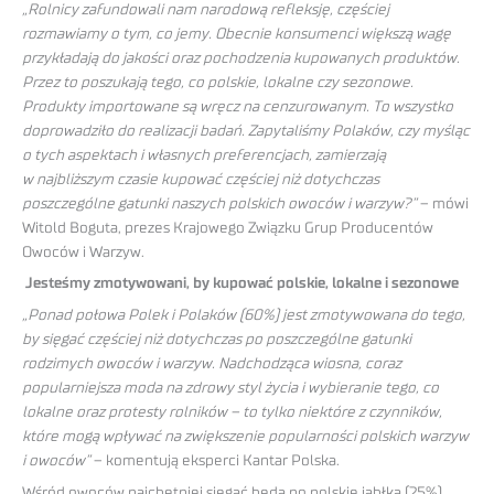
„Rolnicy zafundowali nam narodową refleksję, częściej
rozmawiamy o tym, co jemy. Obecnie konsumenci większą wagę
przykładają do jakości oraz pochodzenia kupowanych produktów.
Przez to poszukają tego, co polskie, lokalne czy sezonowe.
Produkty importowane są wręcz na cenzurowanym. To wszystko
doprowadziło do realizacji badań. Zapytaliśmy Polaków, czy myśląc
o tych aspektach i własnych preferencjach, zamierzają
w najbliższym czasie kupować częściej niż dotychczas
poszczególne gatunki naszych polskich owoców i warzyw?”
– mówi
Witold Boguta, prezes Krajowego Związku Grup Producentów
Owoców i Warzyw.
Jesteśmy zmotywowani, by kupować polskie, lokalne i sezonowe
„Ponad połowa Polek i Polaków (60%) jest zmotywowana do tego,
by sięgać częściej niż dotychczas po poszczególne gatunki
rodzimych owoców i warzyw. Nadchodząca wiosna, coraz
popularniejsza moda na zdrowy styl życia i wybieranie tego, co
lokalne oraz protesty rolników – to tylko niektóre z czynników,
które mogą wpływać na zwiększenie popularności polskich warzyw
i owoców”
– komentują eksperci Kantar Polska.
Wśród owoców najchętniej sięgać będą po polskie jabłka (25%),