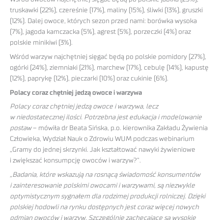
truskawki (22%), czereśnie (17%), maliny (15%), śliwki (13%), gruszki
(12%). Dalej owoce, których sezon przed nami: borówka wysoka
(7%), jagoda kamczacka (5%), agrest (5%), porzeczki (4%) oraz
polskie minikiwi (3%).
Wśród warzyw najchętniej sięgać będą po polskie pomidory (27%),
ogórki (24%), ziemniaki (21%), marchew (17%), cebulę (14%), kapustę
(12%), paprykę (12%), pieczarki (10%) oraz cukinie (6%).
Polacy coraz chętniej jedzą owoce i warzywa
Polacy coraz chętniej jedzą owoce i warzywa, lecz
w niedostatecznej ilości. Potrzebna jest edukacja i modelowanie
postaw
– mówiła dr Beata Sińska, p.o. kierownika Zakładu Żywienia
Człowieka, Wydział Nauk o Zdrowiu WUM podczas webinarium
„Gramy do jednej skrzynki. Jak kształtować nawyki żywieniowe
i zwiększać konsumpcję owoców i warzyw?”.
„Badania, które wskazują na rosnącą świadomość konsumentów
i zainteresowanie polskimi owocami i warzywami, są niezwykle
optymistycznym sygnałem dla rodzimej produkcji rolniczej. Dzięki
polskiej hodowli na rynku dostępnych jest coraz więcej nowych
odmian owoców i warzyw. Szczególnie zachęcające są wysokie