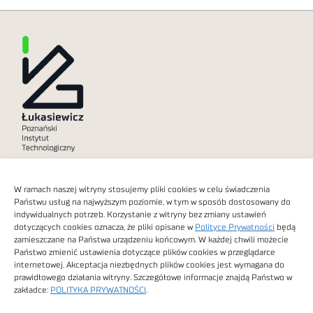
Polityka prywatności
W ramach naszej witryny stosujemy pliki cookies w celu świadczenia
Dostępność cyfrowa
Państwu usług na najwyższym poziomie, w tym w sposób dostosowany do
indywidualnych potrzeb. Korzystanie z witryny bez zmiany ustawień
dotyczących cookies oznacza, że pliki opisane w
Polityce Prywatności
będą
zamieszczane na Państwa urządzeniu końcowym. W każdej chwili możecie
Państwo zmienić ustawienia dotyczące plików cookies w przeglądarce
internetowej. Akceptacja niezbędnych plików cookies jest wymagana do
Obrazy stockowe
prawidłowego działania witryny. Szczegółowe informacje znajdą Państwo w
autorstwa
zakładce:
POLITYKA PRYWATNOŚCI
.