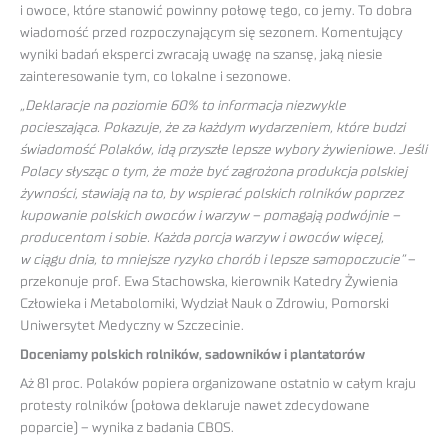
i owoce, które stanowić powinny połowę tego, co jemy. To dobra
wiadomość przed rozpoczynającym się sezonem. Komentujący
wyniki badań eksperci zwracają uwagę na szansę, jaką niesie
zainteresowanie tym, co lokalne i sezonowe.
„Deklaracje na poziomie 60% to informacja niezwykle
pocieszająca. Pokazuje, że za każdym wydarzeniem, które budzi
świadomość Polaków, idą przyszłe lepsze wybory żywieniowe. Jeśli
Polacy słysząc o tym, że może być zagrożona produkcja polskiej
żywności, stawiają na to, by wspierać polskich rolników poprzez
kupowanie polskich owoców i warzyw – pomagają podwójnie –
producentom i sobie. Każda porcja warzyw i owoców więcej,
w ciągu dnia, to mniejsze ryzyko chorób i lepsze samopoczucie”
–
przekonuje prof. Ewa Stachowska, kierownik Katedry Żywienia
Człowieka i Metabolomiki, Wydział Nauk o Zdrowiu, Pomorski
Uniwersytet Medyczny w Szczecinie.
Doceniamy polskich rolników, sadowników i plantatorów
Aż 81 proc. Polaków popiera organizowane ostatnio w całym kraju
protesty rolników (połowa deklaruje nawet zdecydowane
poparcie) – wynika z badania CBOS.