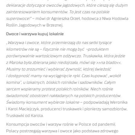
deklaracje dotyczące owoców jagodowych, które cieszą się dużym
zainteresowaniem konsumentów. To jest czas na polskie
superowoce!”
– mówi dr Agnieszka Orzeł, hodowca z Niwa Hodowla
Roślin Jagodowych w Brzeznej.
Owoce i warzywa kupuj lokalnie
„Warzywa i owoce, które przemierzają do nas setki tysiące
kilometrów nie są – fizycznie nie mogą być -produktem
porównywalnie wartościowym odżywczo. Truskawka, która jedzie
z Maroka była zbierana jako niedojrzała, mówi się >>na blado<<.
Musimy to zrozumieć i wybierać żywność, której świeżość
i dostępność mamy na wyciągnięcie ręki. Czas kupować „wokół
komina”, u lokalnych, bliskich rolników i sadowników. Całym
sercem wspieramy protest polskich rolników. Niech rośnie
świadomość obostrzeń nakładanych na polskich producentów.
Świadomy konsument wybierze lokalne
– podpowiadają Weronika
i Karol Maciejczyk, producenci truskawek i pionierzy samozbiorów,
Truskawki od Karola.
Konsumpcja owoców i warzyw rośnie w Polsce od pandemii.
Polacy postrzegają warzywa i owoce jako podstawa zdrowego